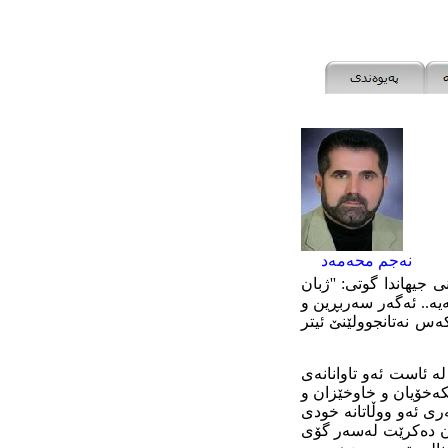
نەجم محەمەد
ی جیھاندا گوتی: ''ژبان
یە..
ئەگەر
سەربڕین و
ەس نەتانجوولێنێ ئیتر
ە ئاست ئەو تاوانانەی
کەخۆیان و خاوخێزان و
ری ئەو ووڵاتانە خودی
کان دەکرێت لەسەر گۆی