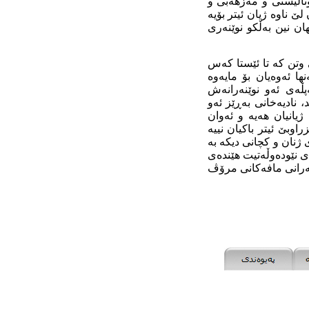
ونالیستی و مەزھەبی و
 ناوە ژیان ئیتر بۆیە
ان نین بەڵکو نوێنەری
ێ وتن کە تا ئێستا کەس
ھا ئەوەیان بۆ مایەوە
پڵەی ئەو نوێنەرانەش
 نادیەخانی بەڕێز ئەو
ژیانیان ھەیە و ئەوان
اوبێ ئیتر باکیان نییە
 ژنان و کچانی دیکە بە
ای نێودەوڵەتیت ھێندەی
نەرانی مافەکانی مرۆڤ