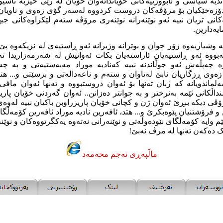
ندیە سیاسی و ئابوورییەکانی خۆیاندائەوان خۆیان لە رێی حیزبە ناسی
دۆزەخێکیان بۆ مرۆڤەکان دروست کردووە لەسەر گۆی زەوی و ناویان لێ
نی تریان نییە ئەو نوێنەرانە نوێنەری مرۆڤە ستەم لێکراوەکانی جیھ
یەدارین.
ە وشیاریەوە زۆر جوان و بوێرانە وژیرانە ئەو ڕاستیەی لە نزیکەوە پ
ەبووە ئەو ڕاستیەیان ئاراستەیان بکات ئەوانیش لە شەرمەزاریدا تەن
رە چەپڵەش ئەو جوڵاندنە نییە کەنادیە موراد مەبەستیەتی و بە چە
ی ڕزگاریان نابێ لەتاوان و ستەم و ناعەدالەتی و برسێتی و... ھتد،
ەلماندویانە کە ژبان تەنھا بۆ ئەوان دروستبووە و تەنھا ئەوان مافی 
داڵکانی ئێمە بەنرختر و بە جوانتر دەزانن.. ئەوان گەردنی خۆیان پاریزر
ی دیکە ببڕێ ئەوان ژن و کچانی خۆیان پاریزراوبن باکیان نییە لەوەی
 فرۆشتنیان پێوەبکرێ و... ھتد، ئافەرین نادیە موراد ئافەرین کۆمەڵگ
م وایە کۆمەڵگای نێودەوڵەتی و نوێنەرانی نەتەوە یەکگرتووەکان و نوێ
 دەکەن تەنھا لە مرڤ نەبێ!
ماڵپه‌ڕی نه‌جم محه‌مه‌د