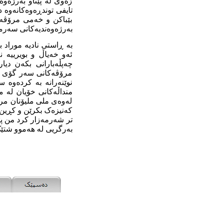
زەوی لە پێناو بەرژەوە
تایفی توندڕەوەکانەوە 
بێباکن و خەمی مرۆڤەکا
بەرژەوەندیەکانی سەرما
بە ڕاستی نادیە موراد ب
ئەو خەیاڵ و بویرییە ن
چەپڵەبارانی بکەن دیا
مرۆڤەکانی سەر گۆی زەو
نوێنەرانە بە کردەوە س
منداڵەکانی خۆیان لە من
لەوەی ملی ملیۆنان مرۆڤ
کەنیزەک بکرێن و کڕین و
تر شەرمەزار کرد من پێ
بەرگریی لە ھەموو شتێک