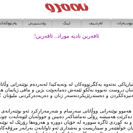
ئافەرین نادیە موراد.. ئافەرین!
یازپاکی نەتەوە یەکگرتووەکان لە وتەیەکیدا لەبەردەم نوێنەرانی وڵاتان
انتان دروست نەبووە
بەڵکو
ئێمەش دەمانەوێت بژین
و مافی ژیانمان ھە
نیزەککردن و
دەستدرێژیکردنەسەر ژنان و دەربەدەرکردنی ملیۆنان ک
د ھەموو نوێنەرانی ووڵاتانی سەرسام و شەرمەزارکرد ئەو نوێنەرانەی ل
دەکرێت ھەمیشە ڕۆڵی تەماشاکەر دەبینن و جوولەیان لێوەنایەت چون
ن و بە کوردی ئاگرە سوورە لە خۆیان دوورە و ھەروەھا زۆرێک لە نوێنە
نیان خوڵقێنەر و سیناریست و بەشداری ئەو تاوانانەن بەرابەر مرۆڤە