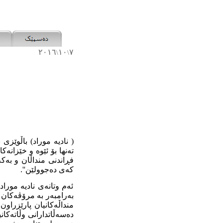
٢٠١٦
١٠
٧
\
\
( نادیە
موراد) باڵوێزی ن
تەنھا بۆ
ئێوە و خێزانەک
فڕاندنی منداڵان و
بەکە
کەی دەجوولێن''.
ئەم وتانەی نادیە مورا
بەرامبەر بە مرۆڤەکان 
منداڵەکانیان پارێزراو
دەسەڵاتدارانی وڵاتەکا