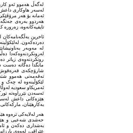
لەگەڵ ھەموو ئەو کارەس
لەسەر ھاوکاری داعش ل
ئەمانە بۆ ھەر مرۆڤێ
ھەردوو بەرەی جەنگەک
تایفیەکانەوە، زەرورە ک
‌ئاخرین بەڵگەنامەکان
لە مەوبەر بەناونیشا
لەرونکردنەوەکەدا دەڵێ
رونکردنەوەی زیاتر دە
مانگدا دەگاتە دەست 
شارۆچکەی قەرەقوش ل
تەقەمەنی ھەموو شتەک
لێکۆڵینەوە لە چەک و 
ئەمریکاو سعودیە لەوڵا
ئەسەدن نێرراوەتە تورکی
ھێزەکانی داعش لەسوری
بەکارھێنان، مارکەکانی
ھەر لەلایەکی ترەوە ھێز
حەشدی شەعبی و ھێزی 
بەشداری دەکەن و ئاما
عێراقی، لەوەی بارزانی