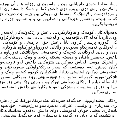
اتانەدا، لەخودی دانپیانانی میدیاو ماسمیدیای رۆژانە ھەواڵی بۆرژوا
ەلایەن بەرەی دژی تیرۆرو دژی داعش کەلەم جەنگەدا بەشدارن ئا
کی مرۆڤدۆست و لایەنێک کەمەسەلەی مرۆڤی بۆ
بنچینە
بێت دەبێت خۆش
ە نەمێنێت، بەھەموو ھێزەکانی بەشداربووانی و و ھەموو جۆرە رە
ە ریسوا بکرێن.
 لەھەواڵەکانی کۆمەک و ھاوکاریکردنی داعش و رێکەو‌تنەکان لەسەر 
دەردەکەون. لەلێکۆڵینەوەی تازەدا کەلە ٢٢ی نۆڤەمبەردا و لەلایەن بی بی سی یە
نێکی گەورە پرسیار کراوە، ‌ئایا داعش چۆن یارمەتی و کۆمەکی و
 لەرێگای ئەمەریکاو سعودیەو وڵاتانی ئەو‌روپاو تورکیاوە ھاوکار
دەن و دەڵێ لەوکاتەی کەچەک و تەقەمەنی لەوڵاتانێکی ئەورپاوە 
داعش. جەیمس بافیان و دەستە پشکنەرەکەی و وەک دەستەیەکی ر
ەنزیک ‌موسڵ لەپاش دەرکردنی ھێزەکانی داعش لەو ناوچەیەو ب
ان دەبینن. ئەم دەستەیە کە سەر بەرێکخراوێکی سەربەخۆن و بنکە
تەقەمەنی دەکەن لەئاستی دنیادا، ئاشکرایان کردوە کەئەم چەک و 
تانێکی ئەوروپا کڕیویانە بەحساب بۆ ئۆپۆزسیۆنی پرۆ ئەمریکایی لەسور
ا، بەڵام دیارە لەرێگای دەوڵەتی تورکیاوە و بەپێی رێکەوتنی ژێربەژێ
ا و ‌عێراق. بەتایبەت بەشێکی ئەو ھاوکاریانەی داعش لەتەقەمەن
 سەری تورکین.
ەکانی بەشداربوونی جەنگەکە ھەریەکە لەئەمریکا، تورکیا، ئێران، ھێزە
سەربازی و پۆلیسی عێراقی بەبەرنامەو بەرژەوەندی خۆیانەوە چ
دەکاری بەشی خۆیان لەموسڵی دوای داعش دەکەن. بەدانپیانانەکا
 و پێشمەرگە پارەیان وەرگرتوە بۆ بەشداری لەم جەنگەدا، بەتایبەتی