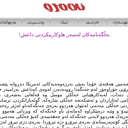
بەڵگەنامەکان لەسەر ھاوکار
ییکر
دنی داعش!
مین ھەفتەی خۆیدا بەپێی بەرژەوەندیەکانی ئەمریکا دەڕواتە پێشەو
ۆیی
جۆراوجۆر لەم جەنگەدا روودەدەن، لەوەی کەداعش بەرامبەر خ
 دەدات، ‌لەبەکارھێنانی خەڵکی موسڵ وە قەڵغانی بەشەری، بەک
وامی لەئازاردان و ئەشکەنجە خەڵکی شارەکە، گولەبارانکردن، ترسان
ردنی خەڵکی مەدەنی لەنێوان ھەردوو بەرەی جەنگەکەداو لەژێر رە
و ڤیدۆ و وێنە دزەپێکراوە کەمانەی ناو جەنگەکە کە ویژدانی ھەم
ریەک ھەردوو لایەنی جەنگەکە لەو جەھەنمەی کەبۆ خەڵکی مەدەنی
نگی کۆنەپەرستانەی بەرەی تیرۆرو دژە تیرۆردا. بەرەی دژی تیرۆر لەژ
و تیرۆریستانیش لەژێر ناوی بەرگری و پیادەکردنی سەوابتەکانی ئی