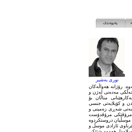
نوری بەشیر
ە. رۆژانە ھەواڵەکان
ەڵکی مەدەنی لەژن و
ارھێنانی مناڵان بۆ
دن و کۆیلایەتی جنسی
حمەتی شەڕی زەمینی و
وو مرۆڤێکی مرۆڤدۆست
 موسڵیان دروستکردوە
ێرناوی ئازادی موسڵ و
سلامدا، ھەموو شتێکی