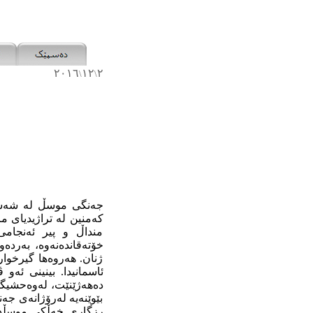
٢٠١٦
١٢
٢
\
\
جەنگی موسڵ لە
شەشە
کەمنین لە تراژیدیای
مر
منداڵ و پیر ئەنجامی
خۆتەقاندەنەوە، بەردە
ژنان. ھەروەھا گیرخوا
ئاسمانیدا. بینینی ئە
دەھەژێنێت، لەوەحشیگە
بێوێنەیە لەرۆژانەی جە
رزگاری خەڵکی موسڵدا 