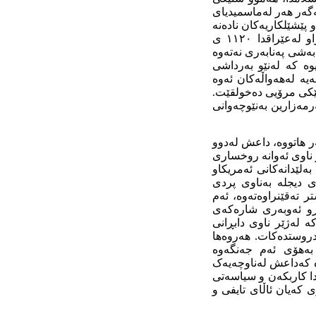
ەگەر ھەر لەماسمیدیای
 پێشێلکاریەکان نادەنە
دەست، تەنھا لەمانگی ئۆکتۆبەردا بەپێی قسەی نەتەوە یەکگرتووەکان لەکۆی ١٧٩٢ کوژراو لەعێراقدا ١١٢٠ ی
ھەروەھا ھەر بەپێی بەشی پەنابەری نەتەوە
وە کە لەنێو بەرداشی
یە لەھەواڵەکان ئەوە
ێکی
مرۆیی
دەخولقێت.
مەزارین بەنێوچەوانی
 ھاتووە، داعش لەدوو
ناوی ‌ئەوانە روخساری
ەلێدانەکانی ئەمریکاو
ی دیجلە بەناوی پردی
ر تەقێنراوەتەوە، ئەم
رو ئەوبەری شارەکەی
ە لەژێر ناوی دابڕانی
روستدەکات. ھەروەھا
. بەھۆی ئەم جەنگەوە
ە کەداعش لەناوچەیەک
ا کاربکەن و سیاسەتی
 کەیان ئاڵای تایفی و