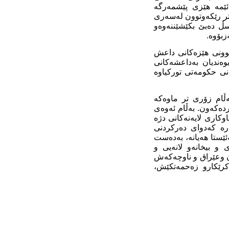
ئێمە ھێزی پێشمەرگە
شتر رێکەوتوون لەسەری
ڵ دەبێ بکێشێننەوەو
چوونی ھێزەکانی داعش
 سوریا دەرچون پەیوەندیان بەداعشەکانی
نی حکومەتی تورکیاوە
ەڵام زۆری تر ماوەکە
ردەکەون. بەڵام ئەوەی
کاری لایەنەکانی دژە
ارە کەدوای دەرکردنی
ستا ھەیانە، بەدەست
و بیخانەو لانەیی و
ن وعێراق و ناوچەکەش
کرێکارو زەحمەتکێش،