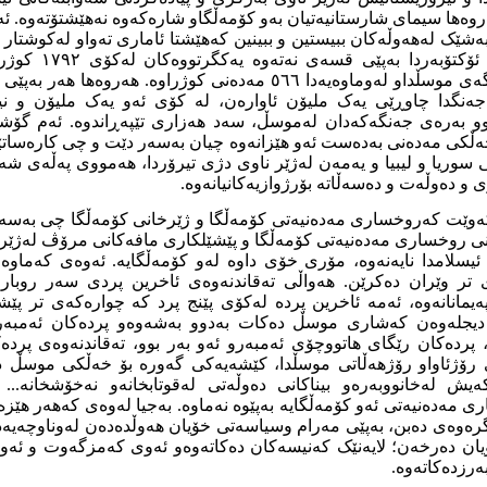
ەروەھا سیمای شارستانیەتیان بەو کۆمەڵگاو شارەکەوە نەھێشتۆتەوە. ئ
 بەشێک لەھەوڵەکان ببیستین و ببینین کەھێشتا
ئاماری
تەواو لەکوشتار و
مەدەنیە، تەنیا لەو جەنگەی موسڵداو لەوماوەیەدا ٥٦٦ مەدەنی کوژراوە. 
ەنگدا چاوڕێی یەک ملیۆن ئاوارەن، لە کۆی ئەو یەک ملیۆن و نی
 بەرەی جەنگەکەدان لەموسڵ، سەد ھەزاری تێپەڕاندوە. ئەم گۆشە
خەڵکی مەدەنی بەدەست ئەو ھێزانەوە چیان بەسەر دێت و چی کارەسات
سوریا و لیبیا
و یەمەن لەژێر ناوی دژی تیرۆردا، ھەمووی پەڵەی شەر
 دەوڵەت و دەسەڵاتە بۆرژوازیەکانیانەوە.
کەوێت کەروخساری مەدەنیەتی کۆمەڵگا و ژێرخانی کۆمەڵگا چی بەسەر
انی روخساری مەدەنیەتی کۆمەڵگا و پێشێلکاری مافەکانی مرۆڤ لەژێر 
یسلامدا نایەنەوە، مۆری خۆی داوە لەو کۆمەڵگایە. ئەوەی کەماوە ب
ەی تر وێران دەکرێن. ھەواڵی تەقاندنەوەی ئاخرین پردی سەر روبار
ەیمانانەوە، ئەمە ئاخرین پردە لەکۆی پێنج پرد کە چوارەکەی تر پێشت
 دیجلەوەن کەشاری موسڵ دەکات بەدوو بەشەوەو پردەکان ئەمبە
 پردەکان رێگای ھاتووچۆی ئەمبەرو ئەو بەر بوو، تەقاندنەوەی پردەک
 رۆژئاواو رۆژھەڵاتی موسڵدا، کێشەیەکی گەورە بۆ خەڵکی موسڵ د
ەیش لەخانووبەرەو بیناکانی دەوڵەتی لەقوتابخانەو نەخۆشخانە..
 مەدەنیەتی ئەو کۆمەڵگایە بەپێوە نەماوە. بەجیا لەوەی کەھەر ھێز
رەوەی دەبن، بەپێی مەرام وسیاسەتی خۆیان ھەوڵدەدەن لەوناوچەیەد
یان دەرخەن؛ لایەنێک کەنیسەکان دەکاتەوەو ئەوی کەمزگەوت و ئەوی
ەرزدەکاتەوە.