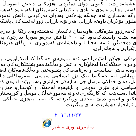
ەبەعشیقەدا دێت،‌ کەوتی دوای دەکردنی ھێزەکانی داعش لەموسڵ 
ەکسەر وەڵامدانەوەی عەبادی و تاکیداتی ئەمەریکای لێکەوتەوە کەپێ
گە بەشداری ئەم جەنگە پێدەکەن بەدوای دەرکردنی داعش لەموس
کەھەرزوو ھێزەکانی ھاوپەیمان تاکیدیان لەھێشتەوەی رێگا بۆ دەر
کردوەو ھەواڵەکان ئەمە پشت راستدەکەنەوە کە ٢٠٠ داعش بەرەو
 دەجەنگن، ئەمە بەجیا لەو داعشانەی کەدەوترێ لە رێگای ھێزەکا
کراون و نەجاتدراون.
ەکی بچوکن ‌لەتێپەڕاندنی ئەم ماوەیەی جەنگدا کەئاشکرابوون، ب
دوای جەنگەکەدا لەھاوکاری داعش و ‌بەڵگەنامەو پێشێلکاریەکان دە
ەیە بەپێی سیاسەت و بەرنامەیەکی پێشوەختی و بەڵگەنامەکان لەھاو
پەیمانانی لەم جەنگەدا نەک دژە ئیسلامی سیاسی، سەرەتاکانی دی
ڵ، دەبێ خەڵکی موسڵ چی بەڵایەکی خراپتری بەسەربێت لەوەی کەئێ
یاسی ترو ھێزی قەومی و تایفیەوە لەجەنگ و کوشتارو ھەژاری 
ندا دەسەپێت. کە کاریگەری ئەوانە ھەموو خەڵکی موسڵ و کوردستا
ێکەو واقعیەو دەبێ بەجدی وربگیرێت، کە تەنیا بەھێزی خەڵکی 
ازایخواز دەتوانرێت بەری پێبگیرێت.
٢٠١٦
١١
٢٧
\
\
ماڵپه‌ڕی نوری به‌شیر