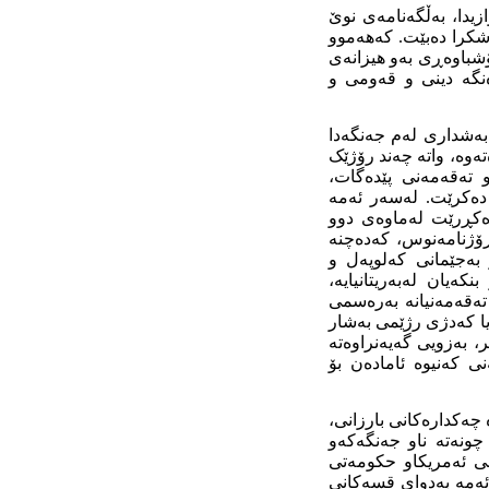
زیدا، بەڵگەنامەی نوێ
شکرا دەبێت. کەھەموو
باوەڕی بەو ھیزانەی
نگە دینی و قەومی و
بەشداری لەم جەنگەدا
وە بڵاوکراوەتەوە، واتە چەند رۆژێک
 تەقەمەنی پێدەگات،
ی دەکرێت. لەسەر ئەمە
دەکڕرێت لەماوەی دوو
ۆژنامەنوس، کەدەچنە
ەجێمانی کەلوپەل و
یان لەبەریتانیایە،
تەقەمەنیانە بەرەسمی
یا کەدژی رژێمی بەشار
ر، بەزویی گەیەنراوەتە
ی کەنیوە ئامادەن بۆ
 چەکدارەکانی بارزانی،
ونەتە ناو جەنگەکەو
نی ئەمریکاو حکومەتی
 ئەمە بەدوای قسەکانی