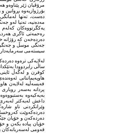
مرۆڤیان ژێر پێناوەو ھ
بۆرژوازیەوە بڕوانین و
یەکگرتووەکان کەلەم ج
رەحمەتی ئاگری ھەردوو
دەردەخەن کە رۆژانە ‌
جەنگی موسڵ
و جەنگی 
سیستەمی سەرمایەداری و
لەلایەکی ترەوە دەردە
ساڵی رابردوودا بەتێکد
کوفرن و لەگەڵ ئاینی ئ
ھاوپەیماننانی ئەوەند
فەیسەڵیە لەلایەن ھاوپ
پردانە بەسەر روباری
بەیەکیەوە بەستبووەوە،
داعش لەیەکتر لەبەری
وێرانکردنی ناو شارەک
دەردەکەوێت کەروخساری
دەردەکەن و خۆیان جێگ
خۆیان پیادە بکەن و خۆ
قەومی لەسەربانەکان ب