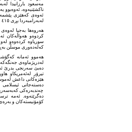
مەسعود با‌رزانیدا ل
ناکشێنیەوە، ئەوەبوو ی
ئەوەی کەھێزی پێشمەر
لەبەرامبەردا بڕی ٤١٥ ملیۆن دۆلاریان داوەتە بارزانی. ھەر بۆیە با‌رزانی زوو لەقسەکانی پاشگەزبۆوە.
ھەروەھا بەجیا لەوەی 
سوریاوە کردەوەو لەوی
کەلەدەوری موسڵن بەڕێ
ھەموو ئەمانە کەگۆشەی
لەدریژماوەی جەنگەکەو 
دەبێ سەرنجی بدرێ ئەو
تیرۆر لەئەمریکاو ھاو
ھێزەکانی داعش لەموس
دەستەجاتی ئیسلامی س
چەندبەرەکی کەبەسەریا
دەگرێتەوە. ئەمە ترس
کۆمۆنیستەکان و بەرەی ئ