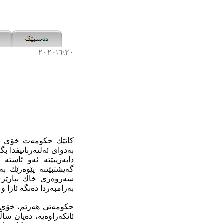
٢٠٢٠
٦
٢٠
\
\
كاتێك حكومەت خۆی بو
بەدوای ئەلتەرناتیفدا 
دابەزیبێتە ئەو ئاست
گەیشتبێتنە پێوەرێك ب
سەروەری خاك بپارێزێ
بەرامبەردا دەنگە ئازا و
حكومەتی هەرێم، خۆی ح
ئانكەراوەیە، دەیان سا