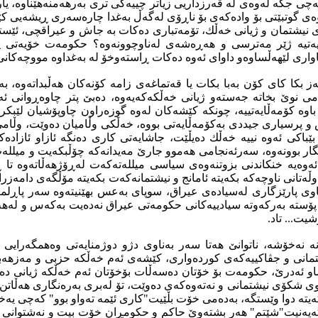
چی جگە لەوەی لە قەرزداریی زیاتر چییەكی تری بەرهەمنەهێناوە، ی
ی گوتبێتی بۆ وادەكەی بۆ ناڕۆی لەگەڵ بەغدا چارەسەری ڕیشەیی ك
نیشتمان و ژیانی خەڵك، تۆمەتباری دەكات بە جاش و عیراقچی، ئێستا
ەتیە ژێر مەترسی و هەڕەشەی لەناوچوونەوە؟ حكومەت خۆیەتی یا
اواری لێهەڵساوەو داوای ئەوە دەكات ڕاستەوخۆ لە بەغداوە مووچەكانی
ەز بكا كای كۆن بەبا بكات یا قەتماغەی زامە كۆنەكان هەڵبداتەوە، بە
 نوێ‌ بخاتە جەستەو ژیانی خەڵكەكەیەوە، دەبێ‌ پتر چاوەڕوانی ئ
باوە كۆمەڵایەتییە، چونكە كێشەكان لەوە گوزەراون چاوپۆشیان لێبكرێ
 و پرسیاری جیددی بەكۆمەڵایەتی بووە، خەڵكی وڵامیان دەوێت، وڵام
ێباكی ئەوە نییە خەڵك دەیڵێت، جاشایەتی كاری دەنگە ئازاو ئازادەكان
گار بوونەوە، سەرئەنجامی هەموو جارێ‌ مەیدانەكە چۆڵبكەیت و میلل
ەوەیە خنكاندنی بزوتنەوەی سیاسی میللەتەكەت لەڕۆژهەڵاتەوە تا ڕۆ
ڵەتانی ناوچەكە بكەیتە ئامانج و نیشتمانەكەت بكەیتە مۆڵگەی دامەزراوە
ناوی پارێزگاری لەسیادەی عیراق، سوپای بەعس بهێنیتەوە سەر پاڕلم
ا پۆستە بەركەوتە سیادییەكانی حكومەتی عیراق نەدەیت بەكەس و لەه
یت... تاد.
ە نەخۆشە، ناتوانێ‌ هەتا سەر بەناوی دژو دوژمنایەتی وەهمگەرایی 
تمانی و جڤاكییەكەی كوردەواری، كێشەی ئەم خەڵكە حزبی و مەزهەبی
ساو ئەدرێ‌، حكومەت بۆ خۆتان دەسەڵات بۆخۆتان ئەم خەڵكە ژیانی د
وی شكۆی نیشتمانی و نەتەوەكەی دەوێت، تۆ لەبری بەرەنگاری هەڵاتن ب
ەیتە دوا وێستگە، بەدەمی خۆت بڵێیت"كاری ئێمە تەواو بوو" كەچی یە
بگەیەنیت"شێتم" هەر بشتەوێ‌ حاكم و حكومڕان خۆت بیت و نەشتوانی 