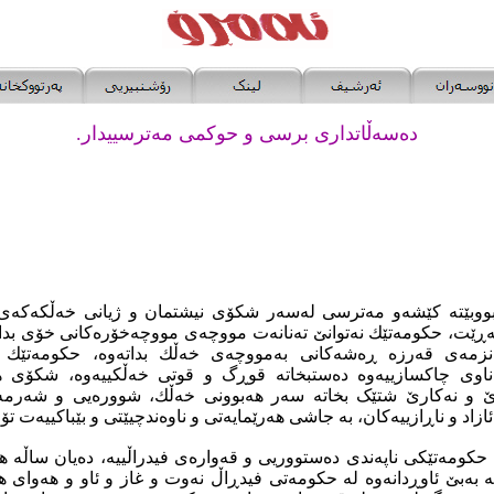
دەسەڵاتداری برسی و حوكمی مەترسییدار.
وبێتە كێشەو مەترسی لەسەر شكۆی نیشتمان و ژیانی خەڵكەكەی
بگەڕێت، حكومەتێك نەتوانێ‌ تەنانەت مووچەی مووچەخۆرەكانی خۆی ب
ە نزمەی قەرزە ڕەشەكانی بەمووچەی خەڵك بداتەوە، حكومەتێك تو
ەناوی چاكسازییەوە دەستبخاتە قوڕگ و قوتی خەڵكییەوە، شكۆی هێن
‌ و نەكارێ‌ شتێک بخاتە سەر هەبوونی خەڵك، شوورەیی و شەرمەز
 ئازاد و ناڕازییەكان، بە جاشی هەرێمایەتی و ناوەندچیێتی و بێباكییەت تۆ
كومەتێكی ناپەندی دەستووریی و قەوارەی فیدراڵییە، دەیان ساڵە
ڵە بەبێ‌ ئاوڕدانەوە لە حكومەتی فیدڕاڵ نەوت و غاز و ئاو و هەوای ه