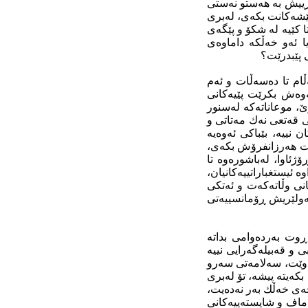
ارییش بە هەستو نەستی
ێشەكانت بكەی، لەبری
 كێیە لە شكۆ و پێگەی
 ئەو خەڵكە داماوەی
 پێبدرێت؟
ڵام تا دەسەڵات و ئەم
ەوەش بكرێت پێیەكانی
‌، موعاناتەكە لەسنور
ی قەتعی نەك مەتاتی و
 نییە، بێباكی ئەوەیە
ەت هەرزانفرۆش بكەی،
ژئاوا، لەباشورەوە تا
 ئیستغباراتییەكانیان،
انی وڵاتەكەت و ئەتكی
ەولێریش ڕۆمانسییەتی
ڕوت بەردەوامی بداتە
 و قەبیلەگەرایی نییە
ەوێت، سەلامەتی سەرو
كەیتە پیشە، تۆ لەبری
خەی خەڵك بەر نەدەیت،
ماف و شایستەییەكانی