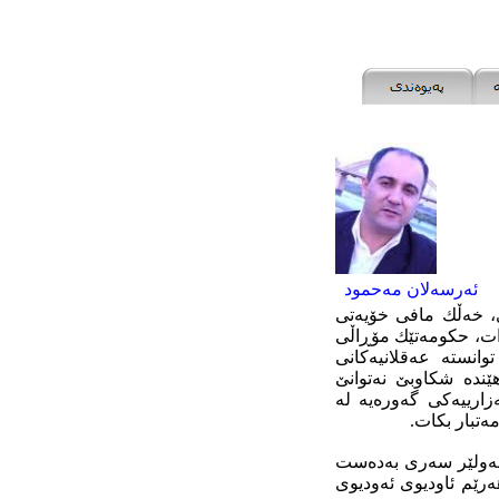
ئەرسەلان مەحمود
، خەڵك مافی خۆیەتی
دات، حكومەتێك مۆڕاڵی
انستە عەقلانیەكانی
دە شكاوبێ‌ نەتوانێ‌
ارییەكی گەورەیە لە
مەتبار بكات.
 هەولێر سەری بەدەست
ەرێم ئاودیوی ئەودیوی