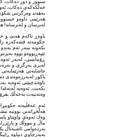
سنوور و دور دەكات، كە
خەڵكەكەی دەكات، ئەوە
بەهەند وەرگرتنی شكۆی 
هەرێمی داوەو خستووی
لەبرسان و لەترساندا ه
باوەڕ ناكەم هەبێ‌ و ح
حكومەتە فشەكەرە زامی
بكەونە سەر ئەم بەندو 
تێپەڕیووەو بووە بەپرس
ڕۆمانسی، لەبەر ئەوە ب
لەبری بەرگری و بەرەن
جاشایەتی هەرێمایەتی ئ
باكور لەبەرژەوەندی دەو
ناوەندچیێتی ئەوەیە بە
بكەیت، ئەوەیە لەبەغد
وەتەنیەت بەخەڵك بفرۆش
ئەم عەقڵیەتە حكومڕان
هەڵخڕاندنی بوونیە نیش
وەك ئەوەی واوێناو پا
ماڵ و مووڵك و پارێزرا
بەردەوامی ئاشبەتاڵ بك
بەبەرچاوی دنیاوە ڕای