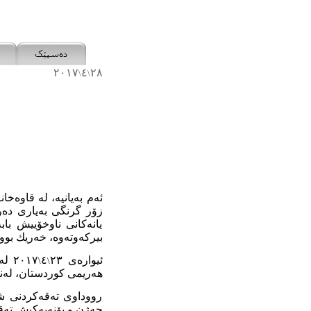
٢٠١٧
٤
٢٨
\
\
ئەم بەيانيە، لە
قاوەخان
زۆر گرنگى بەيارى دەرە
يانەكانى ناوخۆييش باب
بيركەوتەوە، خەريك بوو
ئيواره‌ى ٢٣
٤
٠١٧
\
\
هەريمى كوردستان، لەنيو
رووداوى تەقەكردنى شە
جەژن و بۆنەيەكيش تە