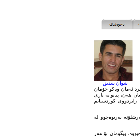
شوان سدیق
رد ئەمان وەكو خۆمان
ن هەن، پيانوايە يارى
ى رابردووى كوردستانم
رشلۆنە به‌ريوه‌چوو لە
ووە. بيگومان بۆ هەر