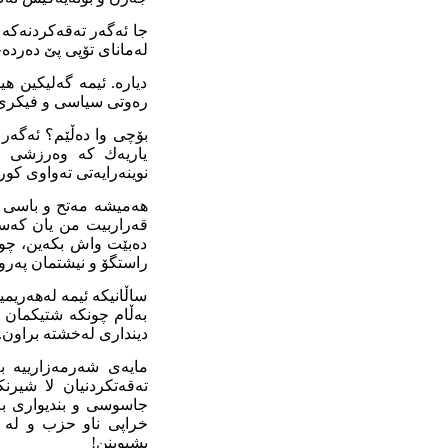
جا ئەگەر تەقەكردنەكە 
لەماناى تۆپى پێ دەردە
ديارە. ئيمە گەليكين ه
رەوتى سياسى و فيكرى خ
بۆچى وا دەڵێم؟ ئەگەر 
ياريەك كە وەرزشى با
نوينەرايەتى تەواوى كوردستان
هەميشە مەتح و باسى ش
قەراربيت من يان كەسا
دەبێت واش بكەين، چونك
راستگۆ و نيشتمان پەروە
ساڵانيكە ئيمه لەهەريم
بەڵام چونكە شتيكمان ن
ديندارى لەخشتە براون.
مايەى شەرمەزارييە بە
تەقەتكردنيان لا شيرن
جاسوسى و بنديوارى بە
خراپی ناو حزب و له پ
بشيوينن!