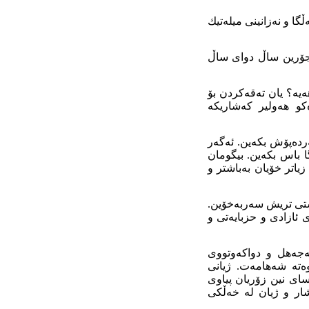
ا و نەزانينى ميلەتيك
اوجۆرين ساڵ دواى ساڵ
ەيە؟ يان تەقەكردن بۆ
كو هەولير كەشاريكە
ردەپۆش بكەين. ئەگەر
 باس بكەين. بيگومان
ياتر خۆيان بەباشتر و
رشتى تريش سەربەخۆين.
 ئازادى و حزبايەتى و
لەجەهل و دواكەوتووى
وەتە شەهامەت. ژيانى
اى نين زۆريان پياوى
شار و ژیان لە خەڵكی