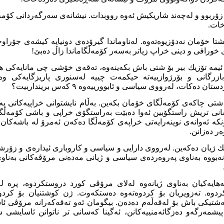
زۆربوو و لەچەند شاريكيش ئەوە رووبدات. نيشانەى سەرگەردانى كۆمەڵگ
خات.
يشتا خۆمان نەدۆزيوەتەوە. لەناوماندا گيرۆدەى دونيايه كيشەى جۆر
ورافى و دينى خراپ زياتر بەسەر كۆمەڵگاماندا زاڵ دەبێ!
ئيمە تۆزيك بير بۆ شتى باش بكەينەوە، تەقەى خۆشى چى مانايەكى ه
زرگانى و بۆرژوازييەتە حيكمەت چييە لەسنورى پاريزگايەكى وە
 دەكات، لەرووى سياسى و ئابوورييەوە ٩ كەس برينداربيت؟
تى چاكەى كۆمەڵگاى خۆمان بكەين. بەڵام نايشتوانى خراپيەكاتى پە
نى تريش راستگۆبين ئەوا دەبێت بەراستگۆى خراپى و باشى كۆمەڵگا
ە ئەوانەى نوينەرايەتى خراپەى كۆمەڵگا دەكەن ئەمرۆ لە باشەكان ز
ر دەزانن.
يك ژيان دەكەين. لەرووى دارايى و سياسى و كاروبارى ئيدارەى و زۆ
ەبووە بەناوى پەروەردەى سياسى و ژيانى مەدەنى مرۆڤەكانى بەناوى
هايەكيان بەناوى ژيانەوە لەلاى مرۆڤى كورد دروستكردوه، پرە 
كردوە. تەزويريان بۆ كردوەتەوە دەستكەوت. ژن كوشتنيان بۆ كرد
شتيكى باش بۆ لەقەڵەم دەدەن. بيگومان ئەو تەقەكەرانه مرۆڤى ئاس
يشمەرگەو دەزگائەمنييەكانن، ئەگينا كه‌سانى تر ناتوانن ئاسايشى 