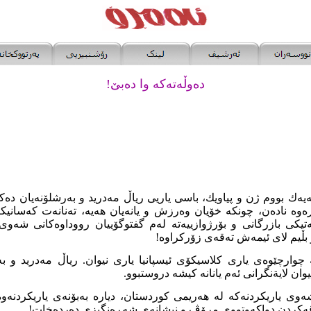
ده‌وڵەتەكە وا ده‌بێ!
ەيەك بووم ژن و پياويك، باسى ياريى رياڵ مەدريد و
بەرشلۆنەيان دەك
وە نادەن، چونكه خۆيان وەرزش و يانەيان هەيە، تەنانەت كەسانيكيا
ەتيكى بازرگانى و بۆرژوازييەتە لەم گفتوگۆييان رووداوەكانى شەو
 بڵيم لاى ئيمەش تەقەى زۆركراوە!
٢ لە چوارچێوەى يارى كلاسيكۆى ئيسپانيا يارى نيوان. رياڵ مەدريد و بە
ان لايةنگرانى ئەم يانانه كيشە دروستبوو.
وى ياريكردنەكه لە هەريمى كوردستان، دياره بەبۆنەى ياريكردنەوەب
قەكردن دواكەوتووى مرۆڤ و نيشانەى شەڕەنگيزى دەردەخات!