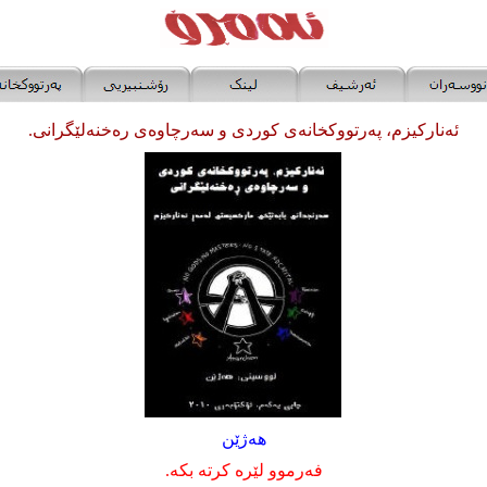
ئەنارکیزم، پەرتووکخانەی کوردی و سەرچاوەی رەخنەلێگرانی.
هەژێن
فەرموو لێرە کرتە بکە.