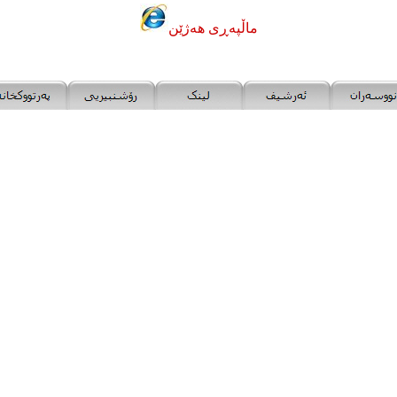
ماڵپه‌ڕی هه‌ژێن