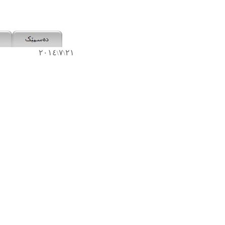
٢٠١٤
٧
٢١
\
\