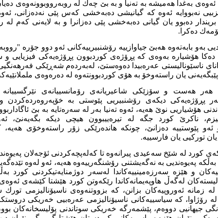
م ئەوەی بەغدا هەمیشە بە
تەنیا
و
بە
بێ چەك لە روبەرووبوونەوەی دەیان
بیی نەبو
و
ایە ئەو
ە
کە
گیانیشی دەبەخشی
کەس پێی نەدەزانی
،
ئەو
ریندار
دەبوو
یان
گیانی دەبەخشی
پێی
دەزانرا و
بە لایەنی
کەم لە ر
مەك دەکرا.
یی بە
و
بابەتەوە
هەبێ جیاوازییە رۆشنبیرییەکانی ئە
و
دوو جۆرە
''
رووبە
دەکا هۆشیارە بەوەی کە پڕۆژەی کوردبوون پڕۆژەیەکی
فیزیایی
و
سی
انای ناسێونالیستی عەرەبیدا دەوەستێ
،
لەبەردەم شە
ڕ
ێکی فەرهەنگیی ئ
پێبگەیەنی یان راستەوخۆ بە
هۆی
کوردبوونتەوە لە دەرەوەی ململانێیەک
ی هەر هەست و سۆزێکی شاعیریانەی رۆمانسییانەی نێرگسییانە
ب
ەر پڕۆژەیەکی دیکەی رۆشنبیریی پێوستی بە خۆپەروەردەکردن و 
ندنی هۆشیاریی نوێ هەیە، ئە
و
ە تەنیا بەر لە سەرەتایە بە
بێ ئاگادار
بو
و
یزم
،
ناکرێ
کورد جگە لە
تیرەییبوون
هیچی
دیکە
بگەیەنێ،
ئە
ئە
و
پێوستییە دەزانێ
،
چونکە
هاندەرێکی
زۆر راستەوخۆی هەیە، ک
ان تورکیی یان فارسییە.
ی کورد لە شێخ سەعیدی پیرانەوە تا کەلەپچەکردنی ئۆ
جەلان
پەیوەندی
ەڵکە پەیوەندیی بە نەگەیشتنی رۆشنگەرییەوە
هەیە، ئەو لەوە تێدەگە
یەکان و هێزە سەرزەمینییەکاندا لەسەر دوژمنایە
تیکردنی
کورد بەڵ
الیستەکان لەگەڵ هاوپەیمانەکاندا رێکەوتن کورد هێشتا کێشەی ئەوەی
 لە زمانە ئەوروپیەکان بزانن، کە بزووتنەوەی ناسیۆنالیزمی تورك 
لە
رۆژاوا،
کە سیاسییەکانی ناسیۆنالیزمی عەر
ەبیی
خەریکی دروستکرد
ەنگی جیهانیی دووەم، پێشمەرگە خەریکی سوتاندنی پۆلیسخانەکان بوو
ەکیی نێوان هێزە سیاسییەکانی کوردستان هێشتا گ
و
مرگی نێوان دیه