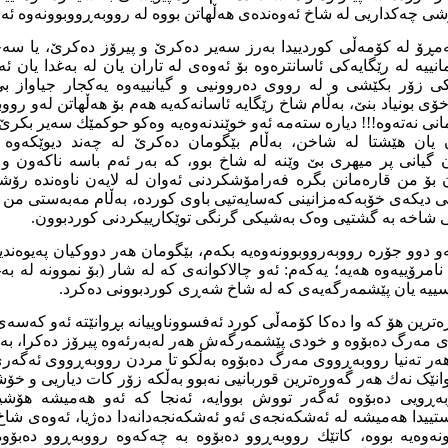
شی چەکداریی لە شاخ ئەوەندەی هەڵهاتن بووە لە رووبە
ڕ
ووبوونەوە ئەو
ەمڕۆ لە کۆمەڵی کوردییدا بەرز سەیر دەکرێ و
پیرۆز
دەکرێ، یا سەخ
ا
نییە
لە رێگایەکی ئاسانترەوە بۆ ئەوەی لە تاران یان لە بەغدا یان ئە
کی
زۆر بکێشی و لە رووی
دەروونیی
و
گیانییەوە
یەکجار
جیاواز ب
ی بونیاد بنێ، بەڵام شاخ رێگا
یە
ئاسانەکەیە هەم بۆ هەڵهاتن لەو رووب
ی نەتەوە!!! دیارە ستەمە ئە
و
خوێندنەوەیە وەکو حوکمێك سەیر بکرێ 
 یان هێشتا لە شاخن، بەڵام بێگومان دەکرێ لە چەند دیوێکە
ن
گیانی
پر میهری بێ وێنە لە شاخ بوو، کە بەر ئەم باسە ناکەون و
بۆ من قارەمانن بگرە فەرامۆشکردنی ئەو
ان
لە
لایەن ناوەندە رۆش
کی دیکەی خۆبەکە
مز
انینی کەسایەتیی باوی کوردە، بەڵام مەبەستی من 
 شاخە بە
گشتیی
وەک بەشیکی گرنگی توێکا
رییکردنی
کوردبوون.
و
دوو جۆرە رووبەرووبوونەوەیە بکەم، بێگومان هەر دووکیان پەیوەندی
نامرۆییەوە
هەیە
؛
یەکەم
:
ئەو
چالاکوانەی
کە لە شار (بۆ نموونە
لە
بە
ییە یان پێشمەرگەیەی کە لە شاخ شە
ڕ
ی کوردبوونی دەکرد.
ەترین
هۆ
کە وا دەکا کۆمەڵی کورد ئەفسووناوییانە بڕوانێتە ئەو کەسەی
ی مەرگ
دەبۆوە
و خودی پێشمەرگەش هەر لەبەرئە
و
ە
پیرۆز
دەکرا، بە
ەر
تەنیا
رووبە
ڕ
ووی مەرگ
دەبۆوە
بەڵکو
تا مردن
رووبە
ڕ
ووی ئەگەری
انێک
نەك هەر گەورەترین قوربانیی نەبوو بەڵکە زۆر کات دیاریی و خۆشب
ەڕویی دەبۆوە
ئەگەر تووش بو
و
ایە، ئەنجا
کە ئەو
هەمیشە هۆشیا
تییدا هەمیشە لە ئەشکەنجەی ئەو ئەشکەنجە
دانەدا
دەژیا، ئەوەی شاخ
نەوە
یە
بوو
ە
، کاتێك
رووبەڕوو دەبۆوە
بە
چەکەوە رووبە
ڕ
وو دەبۆو