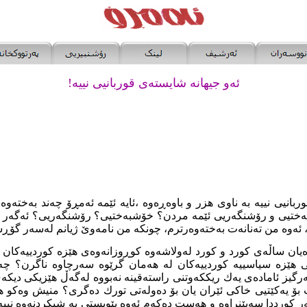
ئە
و
جیهانە شایستەی قوربا
نیی
نییە!
بانیی نییە بە
ناوی
هزر
و باوە
ڕ
ەوە ،ئایە ئێمە ئەمڕۆ چەند بەختەوەر
ەختیی و رۆشنگەریی ئێمە مردن؟ خۆشبەختیی؟ رۆشنگەریی؟ ئەگەر 
 ئەو
ە
من تەنانەت بەختەوەرترم، چونکە من نامەوێ ژیانم لەسەر گۆڕست
یان ساڵەی کورد و کورد لەولاشەوە کو
ڕ
وزانەوەی هێزە کوردییەکان 
ی هێزە سیاسییە
کوردییەکان لە هەمان گرێوە سەرچاوە ناگرن؟ چ
رگیز ئامادەی یەك ریککەوتنی راستەقینە نەبووە لەگەڵ هێزیکی دیکەی
 بۆ یەکێتیی خاکی ئێران یان بۆ دەولەتی تورك دەگر
ی
؟ منیش وەکو هە
ر کورددا سەپێنراوە و هەست دەکەم ئە
و
ە پێویستی بە
شیکردنەوە
نییە