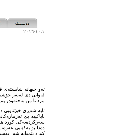
٢٠١٦
١٠
١
\
\
ئە
و
جیهانە شایستەی قور
ئەوانی دی لەبەر خۆشب
مرد تا من بەختەوەر بم،
ئایە
شە
ڕ
ی خوێناو
یی
دە
ناپاکییە
بێ
ئەژ
مارەکان
سەرکردەیەکی کورد
هە
دەدا بۆ یەکێتیی عەرەب
کورد پێموایە شەر بەسە