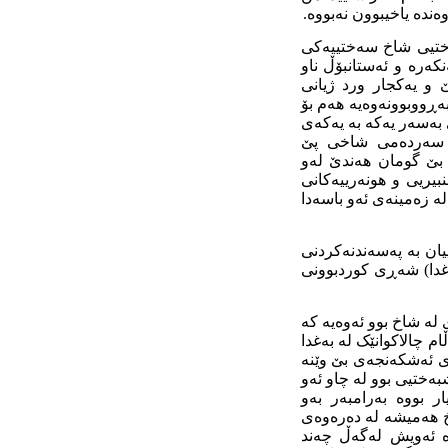
ەندە یا
خیبو
ون نەبووە.
تیی شاخ سەختییەکی
نکەرە و ئەستانبۆڵ ناو
ێ و
یەکجار
ورد ژیانی
ە
ڕ
ووبوونەوەیە هەم بۆ
بەسەر یەکە بە یەکەی
وە سەردەمی شاخی پێ
 بێ گومان هەندێ لەو
نبیریی و هونەرییەکانی
لە
زەمینەی
ئەو باسەدا
یان بە پەسەندنەکردنی
غدا) شە
ڕ
ی کوردبوونی
 لە شاخ بوو ئەوە
یە
کە
ڵام
چالاکوانێک
لە بەغدا
 ئەشکەنجەی بێ وێنە
ەختیی بوو لە چاو ئەو
ر بوو
ە
بەرامبەر بەو
 هەمیشە لە دەرەوەی
ە
ئەویش
لەگەڵ چەند