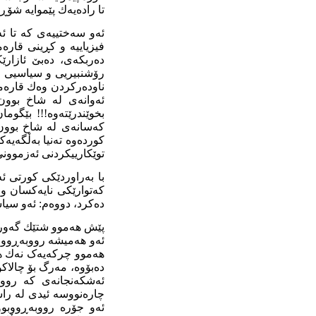
تا رادەیەك
پێمو
ایە شۆ
ڕ
ئەو سەختییەی کە تا ئ
فیزیاییە
و کڕینی قارەم
دەر
ب
کەی
،
دەبێ
ئازارێ
رۆشنبیریی و سیاسیی خۆ
ناودەرکردن وەك قارەمان
ئەوانەی لە شاخ بوون
بخوێندرێتەوە!!! بێگوما
کەسانەی
لە شاخ بوون 
کوردەوە تەنیا بەڵگەیە
توێکارییکردنی
ئەزموونی
با بەراوردێکی کو
ر
تی ئە
کەتوارێکی
نایەکسان و
دەکرد، دووەم
:
ئەو
سیاس
پێش هەموو شتێك گەور
ئەو هەمیشە رووبە
ڕ
وو
هەموو
چرکەیەک
نەك ه
دەبۆوە
،
مەرگ
بۆ
چالاکو
ئەشکەنجانەی کە
رووب
چارەنووسە
ئیدی
لە
ر
اس
ئەو جۆرە
رووبە
ڕ
ووبوو