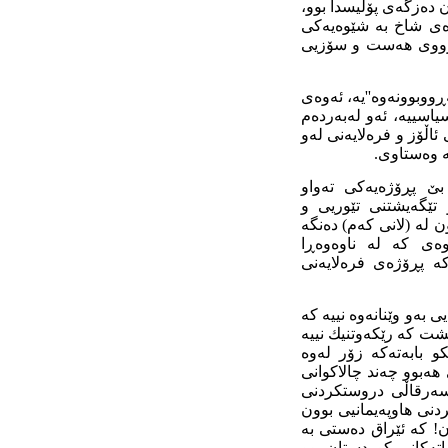
 دەزگەی پۆلیسدا بوو
،
ەی شاخ
بە شێوەیەکی
ووی
هەست و سۆزیی
ڕ
ووبوونەوە
''یە،
ئەوەی
اسییە، ئەو لەبەردەم
اڵۆز و فرەلایەنی لە
و
ە وەستاوی.
ێ
پڕۆژەیەکی تەواو
تێگەیشتنی تێوریی و
ن لە (لانی کەم) دەنگە
وەی کە لە ناوەوە
ڕ
ا
ە پڕۆژەی فرە
لا
یەنی
ی بەو وێنانەوە نییە کە
یشت کە رێکەوتنیك نییە
کو
بابەتەکە
زۆر لەوە
 هەبوو چەند
چالاکوانی
سەرقا
ڵی
درو
ستکر
دنی
نی هاوپەیمانیی بوون
ن! کە
ئێراق
دەستی بە
اتەکانی کوردستان بوو