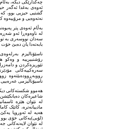
چەکدارێکی
دیکە
، بەڵا
ئەوەی بەغدا ئەگەر حیز
گشتیی
حیزبی بوو
،
کە ب
نەتەوەیی و مرۆییەوە
کۆ
بەڵام ئەوەی
پتر
پەیوەند
لە ناوەوە
ڕ
ا ئە
و
شە
ڕ
ە 
سەدان نو
و
سەری بە
تو
بابەتەدا یان دەبێ خۆت 
ناسێۆنالیزم بەرلەوە
رۆشنبیرییە و وەکو ه
تێوریزەکردن و دامەزرا
سەرەکییەکانی مۆدێر
ن
رووبە
ڕوودەبێتەوە
زوو 
ناسیۆنالیزمی عەرەبیی ی
هەموو شکستەکانی دیکە
شاعیرەکان دەیانکێشن ب
لە نێوان هێزە ئاسمانی
مادییانە
ترە، کاتێک کام
هەیە لە ئەوروپا یەکێ
(لۆبی)یە
کانی خۆی بوو 
لە نێوان لایەنەکانی ج
ئەنفال
کرد
کێشە
ی
سەر