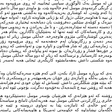
 لە موسڵ یەک ئاڵوگۆڕی سیاسی ئیجابییە. لە ڕوی مرۆییەوە بەهە
ای گرنگی گرتنەوەی موسڵ لەم خاڵەوە بێت. بۆ ماوەی دوو ساڵ داعش 
دا کەم وێنەن. لە کوشتاری یەزیدیەکانەوە وە بەگشتی هەموو ئەو ک
ییە تا هەلومەرجێکی دژوار کە بۆ ژنانی هێناوەتە ئاراوە - لەوانە جیهاد
 کەنیزەک و کۆیلەی سێکس دەفرۆشت یان دەیانخەنە ئیختیاری شەڕکەر
 دەستە دەستە لە سێدارەدەدرێن - و تا مل پەڕاندن و بە زیندویی سوتا
ری و کارەساتەکان کە ئێمە تەنها لە بەشێکیان ئاگادارین. بەڵام هەر ئ
ندەترین کوشتارەکانی مێژوی هاوچەرخە. خەڵکی موسڵ زیاتر لە دوو 
سەر دەبەن و رزگاربونیان لەم جەهەنەمە لە ڕوی مرۆییەوە زۆر گ
ژمارەیەکی زۆر لە شار هەڵاتون و ئاوارە بون و ئەوانەشی کە زیندوماو
ر جۆرەها فشار و زۆرداریدان. بۆ نمونە ئەو پیاوانەی کە ڕیشیان دە
لومەرجە کارەساتبار و ترسناکەیە کە زیاتر لە دوو ساڵە خەڵکی موسڵ 
ەوە شکستی داعش بەهەمانشێوە کاریگەری ئیجابی هەیە لەسەر ژ
نەی کە بڕیارە موسڵ ئازاد بکەن، لانی کەم هێزە سەرەکیەکانیان وە
ا، بەپێی بەڵگە و ئاماژەی زۆر خۆیان بەرهەمهێنەر و دروستکەری د
 کە ببێتە هۆی شکڵگرتنی داعش. ئێستاش لە نێوان خودی ئەم هێزانەش
یە کە ڕۆشن نییە چ ئایندەیەک بەخۆیەوە دەگرێت. بۆچونی ئێوە لەم با
ڕۆشنە کە ئەو هێزانەی کە هێرشیان بۆسەر موسڵ دەستپێکردوە هیچ
ەخاتری ڕزگارکردنی خەڵکی موسڵ نییە. هەریەکەیان ئامانج و سیاسەت
یە. ئەو خاڵەی کە ئاماژەت پێدا بە تەواوی دروستە و ئێمە چە
ڵگەمان نیشانداوە کە حکومەتی ئەمریکا و هاوپەیمانەکانی ڕاستەو