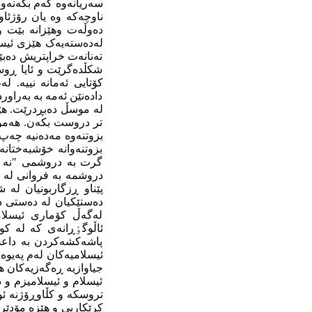
سەریانەوە کەم بکەنەوە
ناوچەکە وە یان رۆژئاو
دەوڵەت وهێزانە بێت و 
لەدەستەیەک هێزی ئیسلا
تەنانەت خراپتریش دەبێت
شکڵدەگرێت و ئایا ڕوسی
کۆتایی ئەمانە نییە. 
دادەنێن ئەمە بە بەراو
لە موسڵ دەبڕدرێت. هێز
تر دروست بکەن. هەموو 
بزوتنەوە مەدەنیە چەپ 
بزوتنەوانە خۆشبەختانە
گرت بە دروشمی "نە ش
دروشمە بە فروانی لە ش
پێناو ڕزگاربونیان لە
دەستێکیان لە دەستی دە
لەگەڵ کۆماری ئیسلام
ئاڵوگٶڕانەی کە لە کو
پاشەکشەکردن بە داعش ن
ئیسلامیەکان لەم پەیوەن
جیاوازیە ڕەگەزیەکان هە
ئیسلام و ئیسلامیزم و د
تروسکە و کڵاوڕۆژنە ئ
کرێکاریی و هێزە مۆدێر