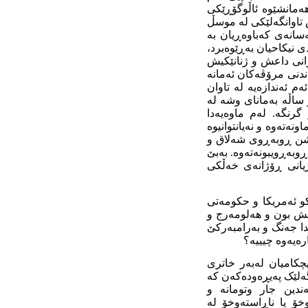
مانشێوە ئاڵوگۆڕێکی
تاوانگەلێکی لە موسڵ
ەسانەی کەباوەڕیان بە
ی نیکاحیان بەڕێوەبرد،
انی داعش و ژنانێکیش
ندنی مرۆڤەکان ئەمانە
ەم ئەندازەیە لە تاوان
ساڵە بەمانای وشە لە
رنگە. لەم ماوەیەدا
نەتەوە و نەیانتوانیوە
تاشن ڕوبەڕوی شەلاق و
ڕوبەڕویبونەتەوە. بەبێ
یانی ڕۆژانەی خەڵکی
کو ئەمریکا و حکومەتی
اعش بون و هەلومەرج و
دا جەنگ و بەرامبەرکێ
رەیەوە چیییە؟
کامیان لەبەر خاتری
گەلێک پەیڕەودەکەن کە
ندین جار وتومانە و
خۆ یا ناڕاستەوخۆ لە