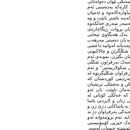
ەنگی نێوان دەوڵەتانی
ک کارەکە بەدەستی ئەم
اوازەکانەوە و ئەمیان
ەمە باشتر نابێت و وە
ەک لەسەر سەری خەڵکەوە
یان بڕوات. ڕیگاچارەی
 یەک هەنگاوی ئیجابی
 وە یان دەستی مەزهەب
ندیانە لەوانیە داعشی
 شکڵگرتن و چالاکبونی
ان بگێرن. نمونەی ئەم
ادەیەک بەرفراون شکڵی
 سکولاریستی" و ئەم
رفراوان شکڵیگرتوە لە
هەرێـمی کوردستان کە
یکن و بەشێکی تریشیان
مان ناوێت. یان ئەو
 کە خەڵکی کۆبانی لە
 ژنان و لابردنی یاسا
 بە یاساکانی دژی ژن و
ەیەکی بەرفراوان دژ بە
ە. ئەم بزوتنەوانە ئەو
وەک حیزبی کۆمۆنیستی
 پێویستە حیساب لەسەر