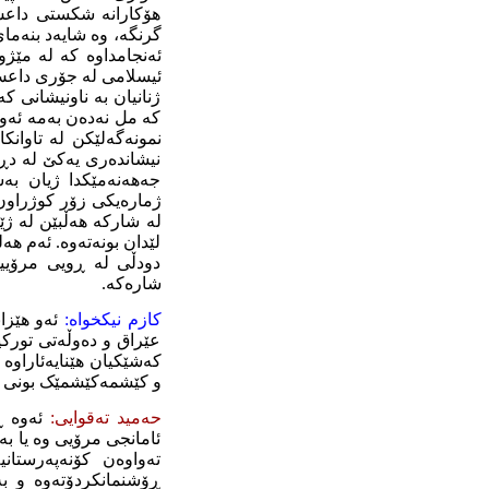
هۆکارانە شکستی داعش
گرنگە، وە شایەد بنەم
ئەنجامداوە کە لە مێژو
ئیسلامی لە جۆری داعش ن
ژنانیان بە ناونیشانی
کە مل نەدەن بەمە ئەوا
نمونەگەلێکن لە تاوانکا
نیشاندەری یەکێ لە دڕ
جەهەنەمێکدا ژیان بە
ژمارەیکی زۆر کوژراون، 
لە شارکە هەڵبێن لە ژێ
لێدان بونەتەوە. ئەم هە
دودڵی لە ڕویی مرۆیی
شارەکە.
کازم
نیکخواە:
ئەو هێزا
عێراق و دەوڵەتی تورکی
کەشێکیان هێنایەئاراوە
و کێشمەکێشمێک بونی هە
حەمید تەقوایی:
ئەوە 
ئامانجی مرۆیی وە یا ب
تەواوەن کۆنەپەرستان
ڕۆشنمانکردۆتەوە و بە