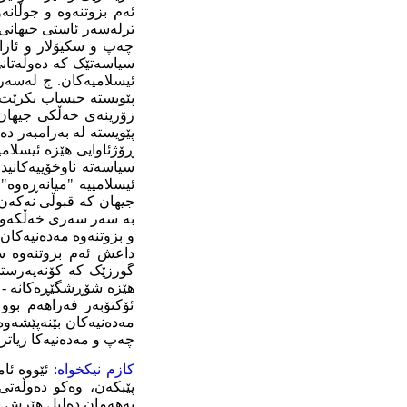
ئەم بزوتنەوە و جوڵانە
ترلەسەر ئاستی جیهانی
چەپ و سکیۆلار و ئازاد
سیاسەتێک کە دەوڵەتان
ئیسلامیەکان. چ لەسەر 
پێویستە حیساب بکرێت ل
زۆرینەی خەڵکی جیهان -
پێویستە لە بەرامبەر دەو
ڕۆژئاوایی هێزە ئیسلا
سیاسەتە ناوخۆییەکانید
ئیسلامییە "میانەڕەوە"
جیهان کە قبوڵی نەکەن 
بە سەر سەری خەڵکەوە ک
و بزوتنەوە مەدەنیەکان
داعش ئەم بزوتنەوە سک
گورزێک کە کۆنەپەرستی
هێزە شۆڕشگێڕەکانە - 
ئۆکتۆبەر فەراهەم بوو
مەدەنیەکان بێنەپێشەوە 
چەپ و مەدەنیەکا زیاتر 
کازم
نیکخواە:
ئێووە ئا
پێبکەن، وەکو دەوڵەتی
بەهەمان دەلیل هێرش بۆ