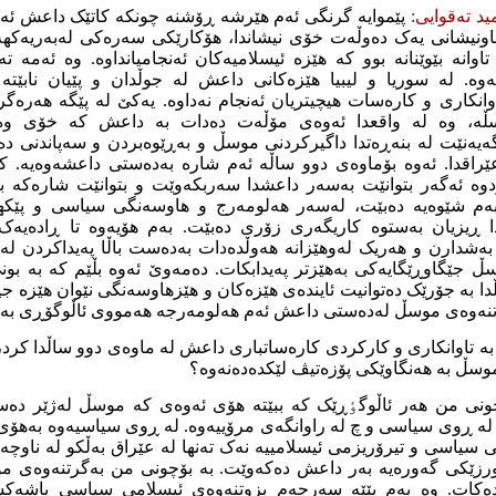
د تەقوایی:
پێموایە گرنگی ئەم هێرشە ڕۆشنە چونکە کاتێک داعش ئەم
ناونیشانی یەک دەوڵەت خۆی نیشاندا، هۆکارێکی سەرەکی لەبەریەکهە
تاوانە بێوێنانە بوو کە هێزە ئیسلامیەکان ئەنجامیانداوە. وە ئەمە ت
تەوە. لە سوریا و لیبیا هێزەکانی داعش لە جوڵدان و پێیان نابێت
وانکاری و کارەسات هیچیتریان ئەنجام نەداوە. یەکێ لە پێگە هەرە
ڵە، وە لە واقعدا ئەوەی مۆڵەت دەدات بە داعش کە خۆی وە
ەیەنێت لە بنەڕەتدا داگیرکردنی موسڵ و بەڕێوەبردن و سەپاندنی د
اقدا. ئەوە بۆماوەی دوو ساڵە ئەم شارە بەدەستی داعشەوەیە. ک
وە ئەگەر بتوانێت بەسەر داعشدا سەربکەوێت و بتوانێت شارەکە بەد
بەم شێوەیە دەبێت، لەسەر هەلومەرج و هاوسەنگی سیاسی و پێکها
دا ڕیزیان بەستوە کاریگەری زۆری دەبێت. بەم هۆیەوە تا ڕادەیە
 بەشدارن و هەریک لەوهێزانە هەوڵدەدات بەدەست باڵا پەیداکردن لەم
ێگاوڕێگایەکی بەهێزتر پەیدابکات. دەمەوێ ئەوە بڵێم کە بە بون
 بە جۆرێک دەتوانیت ئایندەی هێزەکان و هێزهاوسەنگی نێوان ‌هێزە جیا
رتنەوەی موسڵ لەدەستی داعش ئەم هەلومەرجە هەمووی ئاڵوگۆڕی بە
بە تاوانکاری و کارکردی کارەساتباری داعش لە ماوەی دوو ساڵدا کرد، 
وسڵ بە هەنگاوێکی پۆزەتیڤ لێکدەدەنەوە؟
چونی من هەر ئاڵوگٶڕێک کە ببێتە هۆی ئەوەی کە موسڵ لەژێر دەس
چ لە ڕوی سیاسی و چ لە راوانگەی مرۆییەوە. لە ڕوی سیاسیەوە بەه
یاسی و تیرۆریزمی ئیسلامییە نەک تەنها لە عێراق بەڵکو لە ناوچەک
رزێکی گەورەیە بەر داعش دەکەوێت. بە بۆچونی من بەگرتنەوەی م
کات. وە بەم پێێە سەرجەم بزوتنەوەی ئیسلامی سیاسی پاشەکش