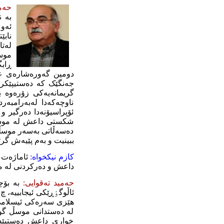
حەمی
بە 
ئەو 
نابێ
لەتا
موس
ڕابگ
دومین گەورەشارەی عێر
جەنگێک کە دەستیپێکرد
گریمانەیەکی زۆرەوە 
ناوچەکەدا لەبەرامبەر
ئۆپراسیۆنەدا دەرگیر و
شکستی داعش لە موسڵ ج
دەسەڵاتی بەسەر موسڵدا
ببینیت و بەم پێیەش گ
کازم
نیکخواە:
ئاماژەت 
داعش و دەرکردنی لە م
حەمید تەقوایی:
بە بۆ
ئاڵوگٶڕێکی ئیجابییە، 
هێزی سەرەکی ئیسلامی س
لە دەستدانی موسڵ گو
خواری داعش دەستپێدە