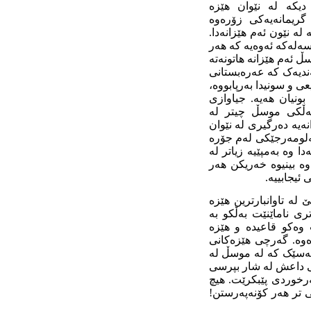
دیکە لە نێوان هێزە
گریمانەیەکی زۆرەوە
ە نێون ئەم هێزانەدا.
سەلەکە ئەوەیە کە هەر
ڵ ئەم هێزانە هاتونەتە
ەندیەک کە عەرەبستانی
ی و سونیدا بەرپابووە،
ونیان هەیە. جیاوازی
ڵکی موسڵ چیتر لە
نەیە دەرگیری لە نێوان
هەلومەرجێکی لەم جۆرە
 وە بەمپێیە زیاتر لە
 بینیوە خەریکن هەر
ئیجابییە.
ە تاوانبارترین هێزە
ی ناماێنێت بەڵکو بە
وەکو قاعیدە و هێزە
ەوە. گەرچی هێزەکانی
کەسێک کە لە موسڵ لە
ی داعش لە شار بپرسی
رخوردی پێبکرێت. هیچ
ی تر هەر کۆنەپەرستن!