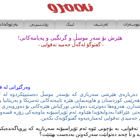
هێرش بۆ سەر موسڵ و گر
نگیی
و پەیامەکانی!
-
گفتوگۆ
لەگەڵ حەمید تەقوایی
-
وەرگێڕانی
لە ف
 دەربارەی هێرشی سەربازی کە بۆسەر موسڵ دەستیپێکردوە لە ل
ێمی کوردستان و هاوپەیمانی هێزە تایبەتەکانی ئەمریکا و بەریتانیا 
شدارن. هەروەها دەوترێت دەوڵەتی تورکیاش هێزەکانی بۆ دەوروبەری 
ی عێراقدا بەدوایخۆیدا هێناوە. ئەم ئۆپراسیۆنە ماوەیەکی زۆرە قسەوب
 حەمیدی تەقوایی لەمبارەیەوە گفتوگۆیەک بکەین.
تەقوایی
،
بە بۆچونی ئێوە ئەم ئۆپراسیۆنە سەربازیە کە پڕوپاگەندەیکی
ە و تا چەند دەتوانێت سەرکەوتن بەدەست بهێنێت؟