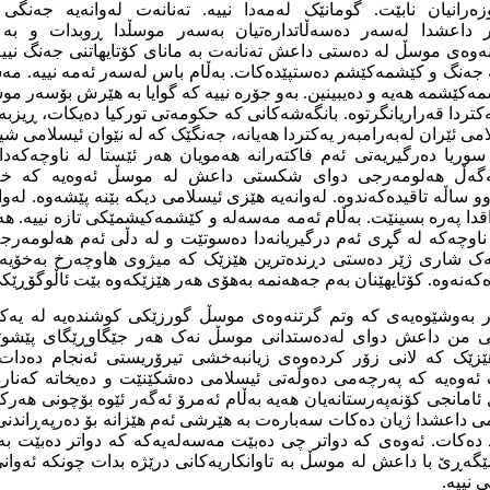
انیان نابێت. گومانێک لەمەدا نییە. تەنانەت لەوانەیە جەنگی 
داعشدا لەسەر دەسەڵاتدارەتیان بەسەر موسڵدا ڕوبدات و بە 
ەوەی موسڵ لە دەستی داعش تەنانەت بە مانای کۆتایهاتنی جەنگ نییە ل
 جەنگ و کێشمەکێشم دەستپێدەکات. بەڵام باس لەسەر ئەمە نییە. مە
کێشمە هەیە و دەیبینین. بەو جۆرە نییە کە گوایا بە هێرش بۆسەر موس
ەکتردا قەراریانگرتوە. بانگەشەکانی کە حکومەتی تورکیا دەیکات، ڕیزب
 ئێران لەبەرامبەر یەکتردا هەیانە، جەنگێک کە لە نێوان ئیسلامی شیع
ریا دەرگیریەتی ئەم فاکتەرانە هەمویان هەر ئێستا لە ناوچەکەدا ب
ەگەڵ هەلومەرجی دوای شکستی داعش لە موسڵ ئەوەیە کە خە
و ساڵە تاقیدەکەندوە. لەوانەیە هێزی ئیسلامی دیکە بێنە پێشەوە. لەوا
قدا پەرە بسینێت. بەڵام ئەمە مەسەلە و کێشمەکیشمێکی تازە نییە. 
ناوچەکە لە گڕی ئەم درگیریانەدا دەسوتێت و لە دڵی ئەم هەلومەرجەدا
ک شاری ژێر دەستی دڕندەترین هێزێک کە میژوی هاوچەرخ بەخۆیەوە
ەنەوە. کۆتایهێنان بەم جەهەنمە بەهۆی هەر هێزێکەوە بێت ئاڵوگۆڕێکی 
بەوشێوەیەی کە وتم گرتنەوەی موسڵ گورزێکی کوشندەیە لە یەکێ ل
نی من داعش دوای لەدەستدانی موسڵ نەک هەر جێگاوڕێگای پێشوتر
ێزێک کە لانی زۆر کردەوەی زیانبەخشی تیرۆریستی ئەنجام دەدات 
گ ئەوەیە کە پەرچەمی دەوڵەتی ئیسلامی دەشکێنێت و دەیخاتە کەنار
امانجی کۆنەپەرستانەیان هەیە بەڵام ئەمرۆ ئەگەر ئێوە بۆچونی هەر
ی داعشدا ژیان دەکات سەبارەت بە هێرشی ئەم هێزانە بۆ دەرپەڕاندن
د دەکات. ئەوەی کە دواتر چی دەبێت مەسەلەیەکە کە دواتر دەبێت بە
ێگەڕێ با داعش لە موسڵ بە تاوانکاریەکانی درێژە بدات چونکە ئەوان
 نییە.