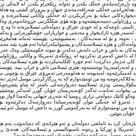
وە ناڕەزایەتیانەی خەڵک بکەن و ئەوانە ڕێکخراو بکەن. لە لایەکی ت
 هەڵخڕاندنی خەڵکی شەرافەدمەندی جیهان و بیروڕای گشتی وە هەڵخڕ
یخوازەکانی دنیایە بۆ بەرگریکردن لە خەڵکی وڵاتانی ئیسلامزەدە و ن
ی ڕۆژئاوایی دەیبەنەپێشەوە و بۆتە هۆی شکڵگرتنی جڕوجانەوەری وە
ئاستی ناوچەکە و لە خودی عێراق و دەوڵەتانی ئیسلامزەدە دا وە چ
ەسەر هێزە ئازادیخواز و مەدەنی و خوازیارانی خۆشگوزەرانی و یەکسا
 نەوەد و نۆ لە سەدیەکان - بەمشیوەیەن، پێویستە ئەمانە هەڵبخڕێن
ڵەتەکان و هێزە ئیسلامەیەکان و پشتیوانیکەرانیاندا ئەم هێزە بێتە مەید
میەکان بە باش و خراپ دابەش دەکەن بۆ نمونە حکومەتێکی وەک عەر
ا لە داعش کەمتری نەکردوە لە ڕوانگەی ئەمریکا و وڵاتانی ڕۆژئاوایی
 کان ئەژمار دەکرێت! ئەم جۆرە کلکایەتیکردنە بۆ هێزە ئیسلامیەکان
و لەبەرامبەریدا بوەستنەوە. هێزی ئیسلامی باش و خراپ نییە. پێویس
ەمبکرێتەوە. لەپەیوەند بە هەلومەرجی ئەمڕۆی عێراق بە بۆچونی من 
 یەکلاکەرەوەیە وە من ئومێدەوارم کە بە ڕزگارکردنی موسڵ لەژێر دە
ۆلاریستی ودژی ئیسلامییە دەروازەیەکی باشتر لە پێناو پێشڕەویکرد
 بیخوات، تەنانەت ئەگەر کۆنەپەرستان خۆیان گورز لەیەکتر بوەشێنن
وەکو کاتێک دەوڵەتی تزاری ڕوسیا لە شەڕی جیهانی یەکەمدا لاواز ب
 - ئەمرۆ لە جەنگی نێوان کۆنەپەرستاندا دەروازەیەک دەکرێتەوە 
وە من ئومێدەوارم کە بە بەرکەوتنی گورز بە داعش لە موسڵ ئەو ئیمکا
خۆیان بنوێنن.
ماژەتان کرد بە ئامانجی دەوڵەتان و ئەو هێزانەی کە دەیانەوێت بە
 ئەمریکا و تورکیا و ڕەوتە ناسیونالیستی و ئیسلامیەکان. هەندێ
 سەر موسڵ سەرکۆنە دەکەن، بۆچونتان لەو پەیوەندەدا چییە؟