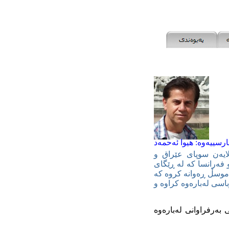
ارسییەوە
: هیوا ئەحمەد
ایەن سوپای عێراق و
و فەرانسا کە لە ڕێگای
موسڵ ڕەوانە کروە کە
اسی لەبارەوە کراوە و
 بەرفراوانی لەبارەوە