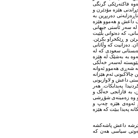
رەوە فاکتەرێکی گرنگی
اندنی هێزە مۆدێرن و
اڕەزایەتی دەربڕین بە
ک داعش و هەموو هێزە
 لە سەر ئاستی جیهانی
نی، کە دەتوانی بڵێیت
رێن و ڕێکخراو بکرێن.
ان. دەزانیت کە وڵاتانی
ەبستانی سعودی کە لە
ەوە بە بەشێک لە هێزە
 پێویستە لەسەر خەڵکی
تە شەڕی هەموو ئەوانە
چالاکبونی ئەم هێزانە
ستی داعش و لاوازبونی
نیدا پەیدابکات. هەر
، بە قازانجی خەڵک و
وو وە زەمینەی شۆڕشی
بۆ ئەوەی هێزە چەپ و
نە پەیدا ببێت کە هێزە
م هێرشە داعش پاشەکشە
 ڕەوتی سیاسی هەن کە