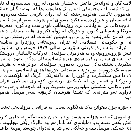
امیەکان و لەوانەش داعش نەخشیان هەبوە. لە ڕوی سیاسیەوە لە ئا
نی کە ئێستا لە ناوچەیەکی لەبەریەک هەڵوەشاودا کەوتونەتە گیان خەڵک
ەمووی ئاکامی هەلومەرجێکە کە لە دوای یانزەی سێپتەمبەرەوە 
ەفغانستان و عێراق دەستیپێکرد. بەدوای ئەم هێرشە سەربازیەدا ئەم ه
 ناوچەکانی تر، لە وڵاتانی تری ڕۆژهەڵاتی ناوەڕاست و باکوری ئەفریق
ریکا و شەیتانی گەورە و جۆرێک لە زوڵملێکراوی هاتنە مەیدان. داع
 کەمێ بگەڕێنەوە بۆ ڕابردوو دەبینین تەنانەت لە دروستکردنی تاڵ
ی و حکومەتی ئیسلامی لە ئێران دەوڵەتانی ڕۆژئاوا و بەتایب
ڕاستەوخۆیان هەبوە. لە ئێراندا بۆ سەرکوتکردنی 
انیش بۆ ڕوبەڕوبونەوە بە هەژمونی سۆڤیەتی ئەوکات تالیبانیان دروستک
ت ڕیشەی سەربەرزکردنەوەی هێزە ئیسلامیەکان دەگەڕێتەوە بۆ ئە
وستکردنی پشتێنەیەکی سەوزدا بەدەوری سۆڤیەتدا. دواتر هەم بە هێر
ینەیەک دروست بوو بۆ هاتنەمەیدانی جۆرەها هێزی ئیسلامی. لەم هەل
ک داعش شکڵیگرت و گۆڕدرا بە فاکتەرێکی گرنگ لە بلۆکبەندی ناو
تورکیا و قەتەر وە لە لایەکەی تریشەوە کۆماری ئیسلامی ئێران 
عش ئاکامی شکستی میلیتاریزمی ئەمریکا بوو لە ناوچەکە و هەروەه
 ئاراوە. ئەو هێزانەی کە ئێستا هێرشیان کردۆتە سەر موسڵ هەمو
وە.
 جۆرە چۆن دەتوانن یەک هەنگاوی ئیجابی بە قازانجی مرۆڤایەتی ئەنجا
 لەوەی کە ئەم هێزانە ماهیەت و ئامانجیان چییە ئەگەر ئەنجامی کارە
بکەن ئەمە بەو دەلیلانەی کە ئاماژەم پێدا ئاڵوگٶڕێکی ئیجابییە.
ئازادی خەڵکی موسڵ نییە و خەڵکی ئەم شارە لەدوای چونەدەرەوەی داع