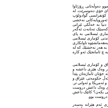
و دەوڵەتانی ڕۆژئاوا
پای خۆی دەنوسرێت. لە
 کۆنفرانسی گوادولۆپ
 ئەوروپایەکانی نەخشی
نیا بە خەڵکی ئێرانی
انین. بەڵام هەر کەسێک تەنانەت ئەگەر
ماری ئیسلامی بە پای
اندنی کۆماری ئیسلامی
ەهەمانشێوە تاوانکاری
 بە هەر نەخشێك کە لە
چ ئامانجێک ئەو کارە
راق و کۆماری ئیسلامی
ر وەک هێزی داعشە و
خۆتان ئاماژەتان پێدا
ەگەڵ حکومەتی عێراق و
ئەمریکا و ئەوانی تر.
 تری وەک داعش دروست
 چی بکەن؟ کاتێک داعش
 دروست بوو.
ی ئەم هێزانە بەسەر