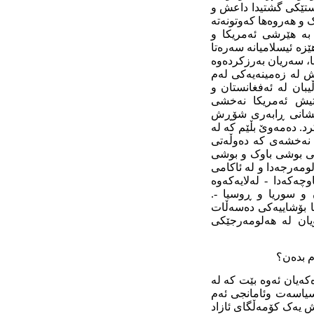
ستێکی گشتیدا داعش و
 و هەروەها کەوتونەتە
بە هێرشی ئەمریکا و
ێزە ئیسلامیانە سەرەتا
ا، سەریان بەرزکردەوە
ش لە زەمینەیەکی لەم
یبان لە ئەفغانستان و
ەتیش ئەمریکا نەخشی
شۆڕشی ساڵی ١٩٧٩ خومەینیان بە ناونیشانی ڕابەری شۆڕش
رد. دەمەوێ بڵێم کە لە
و نەخشەی کە دەوڵەتی
شی بوشی باوک و بوشی
ومەرجەدا و لە ئاکامی
چەکەدا - لەلایەکەوە
و سوریا و ڕوسیا -.
ا بۆشاییەکی دەسەڵات
یان لە هەلومەرجێکی
م بدەن؟
کەیان ئەوە بێت کە لە
 سیاسەت وئامانجی ئەم
ش یەک کۆمەڵگای ئازاد