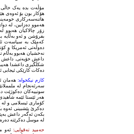
مۆڵەت بدە یەک خاڵی ت
هۆکار بون بۆ ئەوەی هێ
هاتنەسەرکاری خومەینی
هەموو دەزانین، لە دوا
زۆر چالاکیان هەبوو ل
کەمێک بە سیاسەت ئاشن
دەوڵەتی ئەمریکا و کۆن
نەخشیان هەبوو بەڵام ت
داعش خۆیەتی. داعش یەک
شکڵگیری داعشدا هەیبو
دەکات کارێکی ئیجابی ئ
کازم
نیکخواە:
هەمان ئە
سەرئەنجام لە ملمملا
سونییەکان دەکوژێت درو
هەر ئێستا ئێمە شاهیدی
کۆماری ئیسلامی و لە ل
دەکرێ پێشبینی ئەوە ب
بکەن ئەگەر داعش بەپێو
لە موسڵ دەکرێتە دەرەوە
حەمید تەقوایی:
ئەو م