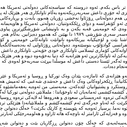
ر باس بکەم. ئەوە دروستە کە سیاسەتەکانی دەوڵەتی ئەمریکا هەمو
زی لە جۆری داعش سەربەرزبکەنەوە بەڵام تاوانکاری هەر هێزێک لە 
 هەم دەوڵەتانی ڕۆژئاوا نەخشی زۆریان هەبوو، بابەت و بڕیارەکانی
ی ئەو کۆنفرانسە و دوای ڕێککەوتنیان، دەوڵەتی ئەمریکا و هاوپەیمانە
ەوەی کە خومەینی قەبە بکەن و بە ناونیشانی شۆڕشگێڕترین پیاوی د
بفرۆشن و ئەو بەڵایە بەسەر سەری شۆڕشی ١٩٧٩ دا بهێنن کە هەموو دەیز
ا بێت و لۆجیکیانە بیربکاتەوە ناتوانێت تاوانەکانی خومەینی و کۆ
فرانسی گوادۆلۆپ بنوسێتەوە. دەوڵەتانی ڕۆژئاوایی لە بەدەسەڵاتگەی
اوانەکانی کۆماری ئیسلامی تاوانکاری خودی خۆیەتی. تاوانکاری داعش ب
ێ لە تاوانکارترین ئەو هێزانەیە کە دنیا بەخۆیەوە دیوە و هەر هێزێک
ە ئەگەر ئێستا دەستی داعش لە موسڵدا ببڕێت سەربەخۆ لەوەی کە بە 
ەنجام دەدات.
و هێزانەی کە ئاماژەت پێدان وەک تورکیا و ڕوسیا و ئەمریکا و عێ
نێکانیاندا ڕێکخراوەکانی وەک داعش و حەشدی شەعبی کە ئەمیش هە
ستکرد و پشتیوانیان لێدەکەن. مەبەستی من ئەوەیە بەهەمانشێوە کە 
 کێشمەکێشمی ئەمانەیان لە ناوخۆیاندا : ململانێی دەوڵەتی تورکیا ل
ایەکی ترەوە عەرەبستانی سعودی و هەروەها لە لایەکی ترەوە ڕوسیا و 
کرێت کە لەناو جەرگەی ئەم کێشمەکێشم و ململانێیانەدا هێزێکی
ە نەما. پرسیار ئەوەیە کە پێویستە چ کارێک بکرێت؟ خەڵک دەتوانن
 و فەزایەکی ئارامتر لە ناوچەکە هاتە ئاراوە و هەلومەرجێکی لەبارتر
ەسەلەیەی کە خەڵک چۆن دەتوانن ڕزگاریان بێت و دەتوانن شەڕ