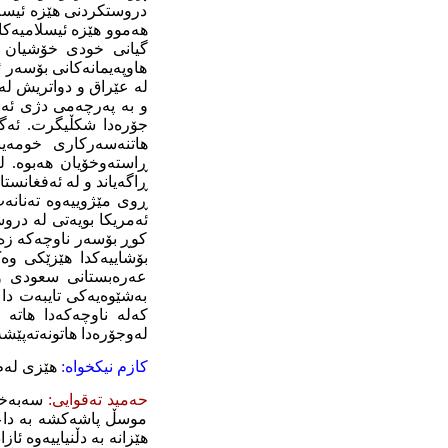
دروستکردنی هێزە ئیسل
هەموو هێزە ئیسلامیەکا
گیانی خودی خۆشیان ه
هاوپەیمانەکانی بۆسەر ئ
لە عێراق و دواتریش لە
و بە پەرچەمی دژی ئەم
جۆرەدا شکڵیگرت. ئەگەر
هاتنەسەرکاری خومەین
ڕاگەیاند و لە ئەفغانست
ڕوی مێژوییەوە تەنانە
ئەمریکا بویەتی لە در
کوڕ بۆسەر ناوچەکە زەم
بۆشاییەکدا هێزێکی وە
عەرەبستانی سعودی و 
بەشێوەیەکی تایبەت دا
کەلە ناوچەکەدا هاتە
لەوجۆرەدا هاتونەتەپێشە
کازم
نیکخواە:
هێزی لەم
حەمید تەقوایی:
سەبەخۆ
موسڵ پاشەکشە بە داعش 
هێزانە بە دڵنیاییەوە 