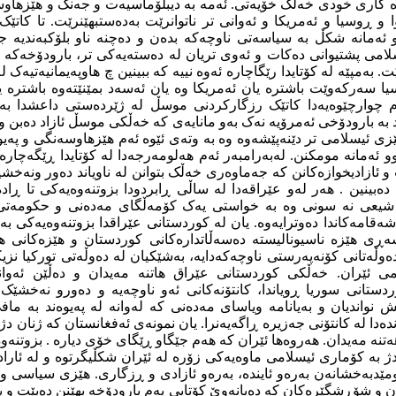
 کاری خودی خەڵک خۆیەتی. ئەمە بە دیبلۆماسیەت و جەنگ و هێزهاوس
ا و ڕوسیا و ئەمریکا و ئەوانی تر ناتوانرێت بەدەستبهێنرێت. تا کاتێ
ئەمانە شکڵ بە سیاسەتی ناوچەکە بدەن و دەچنە ناو بلۆکبەندیە جی
می پشتیوانی دەکات و ئەوی تریان لە دەستەیەکی تر، بارودۆخەکە ل
. بەمپێە لە کۆتایدا رێگاچارە ئەوە نییە کە ببینین چ هاوپەیمانیەتی
ا سەرکەوێت باشترە یان ئەمریکا وە یان ئەسەد بمێنێتەوە باشترە 
لەم چوارچێوەیەدا کاتێک رزگارکردنی موسڵ لە ژێردەستی داعشدا بە
رد بە بارودۆخی ئەمرۆیە نەک بەو مانایەی کە خەڵکی موسڵ ئازاد دەبن
ی ئیسلامی تر دێنەپێشەوە وە بە وتەی ئێوە ئەم هێزهاوسەنگی و پەیوە
ئەمانە مومکنن. لەبەرامبەر ئەم هەلومەرجەدا لە کۆتایدا ڕێگەچارە
و ئازادیخوازەکانن کە جەماوەری خەڵک بتوانن لە ناویاند دەور ونەخشی
 دەبینین . هەر لەو عێراقەدا لە ساڵی ڕابردودا بزوتنەوەیەکی تا ڕ
یعی نە سونی وە بە خواستی یەک کۆمەڵگای مەدەنی و حکومەتی
ەقامەکاندا دەوترایەوە. یان لە کوردستانی عێراقدا بزوتنەوەیەکی بە
 شەڕی هێزە ناسیونالیستە دەسەڵاتدارەکانی کوردستان و هێزەکانی 
وڵەتانی کۆنەپەرستی ناوچەکەدایە، بەشێکیان لە دەوڵەتی تورکیا نز
ی ئێران. خەڵکی کوردستانی عێراق هاتنە مەیدان و دەڵێن ئەوانە
ردستانی سوریا ڕویاندا، کانتۆنەکانی ئەو ناوچەیە و دەورو نەخشێک
واندیان و بەیانامە ویاسای مەدەنی کە لەوانە لە پەیوەند بە مافی
دەدا لە کانتۆنی جەزیرە ڕاگەیەنرا. یان نمونەی ئەفغانستان کە ژنان دژ
تنە مەیدان. هەروەها ئێران کە هەم جێگاو ڕێگای خۆی دیارە . بزوتنەو
ژ بە کۆماری ئیسلامی ماوەیەکی زۆرە لە ئێران شکڵیگرتوە و لە ئارادای
ومێدبەخشانەن بەرەو ئایندە، بەرەو ئازادی و ڕزگاری. هێزی سیاسی 
ن و شۆڕشگێرەکان کە دەیانەوێ کۆتایی بەم بارودۆخە بهێنن دەبێت و