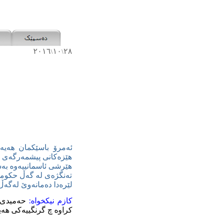
٢٠١٦
١٠
٢٨
\
\
ئەمرۆ باسێکمان هەیە
هێزەکانی پیشمەرگەی هەر
هێرشی ئاسمانییەوە بە
تەنگژەی لە گەڵ حکومەت
لێرەدا دەمانەوێ لەگەڵ
کازم
نیکخواە:
حەمیدی 
کراوە چ گرنگییەکی هەی