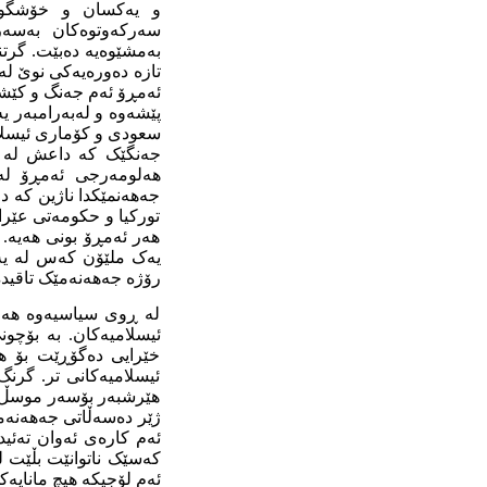
و یەکسان و خۆشگوزەر
سەرکەوتوەکان بەسەر 
بەمشێوەیە دەبێت. گرتن
تازە دەورەیەکی نوێ لە
ئەمڕۆ ئەم جەنگ و کێشمە
پێشەوە و لەبەرامبەر ی
سعودی و کۆماری ئیسلامی
جەنگێک کە داعش لە سو
هەلومەرجی ئەمڕۆ ل
جەهەنمێکدا ناژین کە دو
تورکیا و حکومەتی عێرا
هەر ئەمڕۆ بونی هەیە. 
یەک ملێۆن کەس لە یە
رۆژە جەهەنەمێک تاقیدەک
لە ڕوی سیاسیەوە هەر 
ئیسلامیەکان. بە بۆچو
خێرایی دەگۆڕێت بۆ ه
ئیسلامیەکانی تر. گرن
هێرشبەر بۆسەر موسڵ ئ
ژێر دەسەڵاتی جەهەنەم
ئەم کارەی ئەوان تەئی
کەسێک ناتوانێت بڵێت ل
ئەم لۆجیکە هیچ مانایەکی