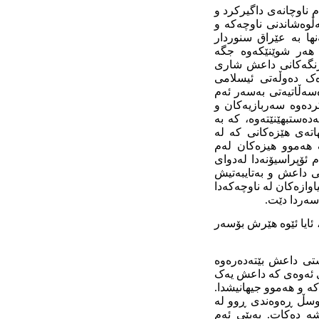
 ناوچانەی داگیرکرد و
ڵوەشاندنی ناوچەکە و
ەنها بە عێراق سنوردار
ە هەر شوێنێکەوە جگە
گرنگەکانی داعش شاری
ک دەوڵەتی ئیسلامی
ەسەڵاتیەتی بەسەر ئەم
ردەوە سەربازیەکان و
ەستبهێنێتەوە، کە بە
تەی هێزەکانی کە لە
ک هەموو هیزەکان لەم
 ئۆپراسیۆنەدا لەدوای
ی داعش و بەتایبەتیش
وازەکان لە ناوچەکەدا
سەردا دێت.
ئایا ئێوە هێرش بۆسەر
تی داعش بێتەدەرەوە
ۆی ئەوەی کە داعش یەک
ە و هەموو جیهانیشدا.
وسڵ ڕەوەندی ڕوو لە
ە دەکات. بەپێی ئەم