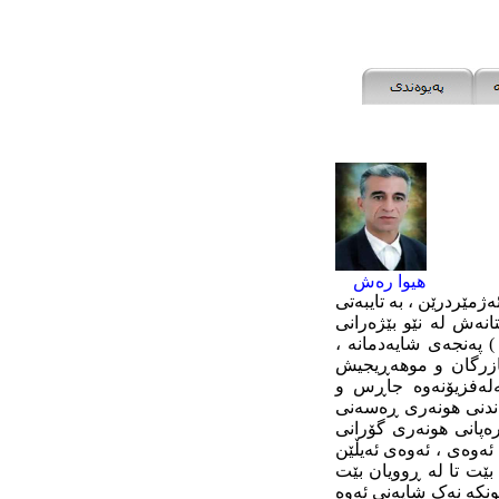
هیوا رەش
مێردرێن ، بە تایبەتى
انەش لە نێو بێژەرانى
 پەنجەى شایەدمانە ،
بازرگان و موهەڕیجیش
ەلەفزیۆنەوە جاڕس و
واندنى هونەرى ڕەسەنى
ڕەپانى هونەرى گۆرانى
ئەوەى ، ئەوەى ئەیڵێن
بێت تا لە ڕوویان بێت
ونکە نەک شایەنى ئەوە