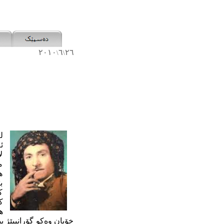
٢٠١٠
٦
٢٦
\
\
ل
ئ
ل
م
ه
ب
ک
ک
ه
خۆیان وەکو گۆرانیبێژ 