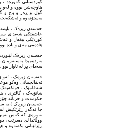
کوردستانى گەورەدا ، ب
هاوچەشن بووە و لەو پێ
گوڵ و ڕەز و باخ و گ
بەستۆتەوە و ئەشکەنجە و
حەسەن زیرەک ، بلیمەتێ
عاشقێکى شەیداى سروش
کوردێکى بیغەل و غەش 
هادەمى مەى و بادە بوو ،
حەسەن زیرەک لێبوردە و
بەردەمیدا بەستەزمان ب
سەداى پڕ لە ئاواز بوو ، 
حەسەن زیرەک ، ئەو زی
ئەنفالچییانى وەکو موع
شەقامێک . فولکەیەک ، 
شانۆیەک ، گالێرى ، هی
حکومەت و حزبانە چۆن 
حەسەن زیرەک ) بە سرو
جا ئەگەر ڕێزێکیش لە
نەمرەى کە کەس نەیتوان
ووڵاتدا لێ دەدرێت ، د
ڕێزلێنانى بکەنەوە و هی