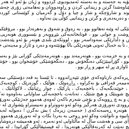
ۆیە بە جەستە و بە بەستە ئەمدیودیوى کردووە و ژیان بۆ ئەو لە هەر 
ناوەشدا گرتن و زیندانى کردن و ڕاوەدوونان و نەهامەتى زۆرى چەشتووە
وند و شارۆچکە و شار و چیا و دۆڵ و گەرمیان و کوێستانى کوردس
 دەربەدەرى و گرتن و زیندانیى کۆڵى پێ نەداوە .
کى لە وێنە نەهاتوو بوو ، بە زەوق و شەوق و بەهرەدار بوو ، مرۆڤێک
ت و جوانى بوو ، قوتابخانەیەکى بێڕووبەر و بێسنوورى هونەریى
و دڵدارێکى سەوداسەر بوو ، لووتکەى بڵندى هونەر بۆ ئەو پێدەش
 تا بە خەیاڵ تەونى هونەرێکى باڵا بهۆنێتەوە و دەرد و ئازار و مەینەتى 
 بە خزمەت بوو ، هونەرمەند بوو ، هونەرمەندێکى گۆرانى بێژ و بەست
وو ، گۆرانیبێژێکى دەنگخۆش بوو ، دەنگخۆشێکى خۆشخوان بوو ، خۆشخ
ئاوازى پڕ لە میهر و ڕاز بوو .
رەکەى نازناوەکەى خۆى تێپەڕاندووە ، تا ئێستا بە قەد دۆستێکى 
ەممەر قەزافى بۆ نەکراوە ، ڕاڕەوێک ، هۆڵێک ، گوزەرێک ، کوچەیەک ،
خوێندنگەیەک ، باخچەیەک ، پارکێک ، چوار ڕێیانێک ، لاکۆڵانێک ،
چ شوینێک و هیچ شتێک ، تەنانەت باخچەیەکى ساوایانى بەناوەوە نەکرا
و بە چ ڕوویەک و بۆچى شەرم ناکەن لەوەى هەموو جەژنێکى نەورۆز
ودى نەورۆزى هەرگیز وەکو ئەو نەووتراو و نەبیستراو پێشوازى لە ج
 هونەرە ڕەسەنەکەى ( حەسەن زیرەک ) یش نەگرن ! دەبوایە لەبە
یوە و ناتوانێت وەکو ئەو ڕوحى بە بەردا بکات و لە نەورۆزى هەموو س
واى سى و هەشت ساڵ لە ماڵئاوایى ئەو نەمرە ، ئەو هەمیشە درەوشاوە 
چ نەبێت لە کەرنەڤاڵێکى هونەریدا ، لە فیستیڤاڵێکى گۆرانیدا ، لە مە