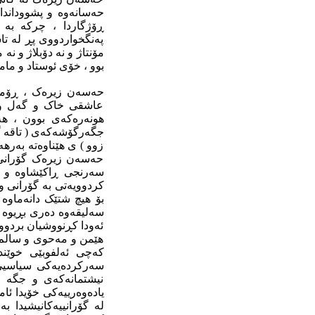
حەسانەوە و پشووداندا 
ڕۆژگاردا ، چرکە بە 
پەنگخواردووى پڕ لە تا
مۆنتاژ و نە دۆبلاژ و ن
بوو ، خۆى ئوستاد و مام
حەسەن زیرەک ، ڕۆمان
عاشقى خاک و گەل و ن
هونەرەکەى بوون ، هە
جگەرگۆشەکەى ( تاقە گوڵ
زوو ) ى هێناوەتە بەره
حەسەن زیرەک گۆرانى (
سەرنجى ڕاکێشاوە و ( 
کردوویەتى بە گۆرانى و
بۆ هیچ شتێک دانەماوە 
سەلیقەوە دەرى بڕیوە تا
ئەودا کڕنووشیان بردووە
هێمن و مەحوى و سالم و
کەچى ئەلفوبێى خوێند
سەرکردەیەکى سیاسیى ،
نیشتمانەکەى و جگە ل
یادەوەرییەکى خۆیدا ئام
لە گۆرانییەکانیشیدا