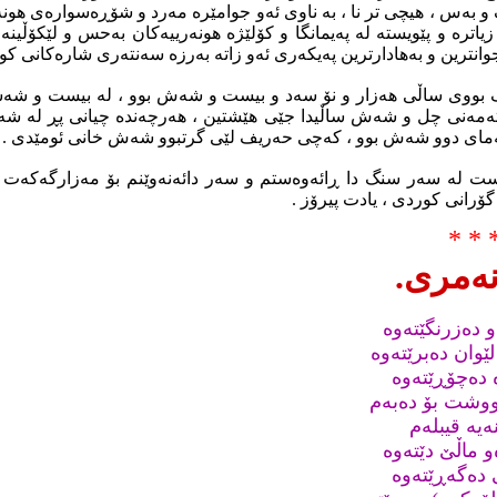
ک و بەس ، هیچى تر نا ، بە ناوى ئەو جوامێرە مەرد و شۆڕەسوارەى هونە
زیاترە و پێویستە لە پەیمانگا و کۆلێژە هونەرییەکان بەحس و لێکۆڵین
وانترین و بەهادارترین پەیکەرى ئەو زاتە بەرزە سەنتەرى شارەکانى کور
 بووى ساڵى هەزار و نۆ سەد و بیست و شەش بوو ، لە بیست و شە
تەمەنى چل و شەش ساڵیدا جێى هێشتین ، هەرچەندە چیانى پڕ لە شەش
تەماى دوو شەش بوو ، کەچى حەریف لێى گرتبوو شەش خانى ئومێدى .
ت لە سەر سنگ دا ڕائەوەستم و سەر دائەنەوێنم بۆ مەزارگەکەت 
گۆرانى کوردى ، یادت پیرۆز .
* * 
نەمرى.
و دەزرنگێتەوە
لێوان دەبرێتەوە
ە دەچۆڕێتەوە
نووشت بۆ دەبەم
نەیە قیبلەم
 ماڵێ دێتەوە
 دەگەڕێتەوە