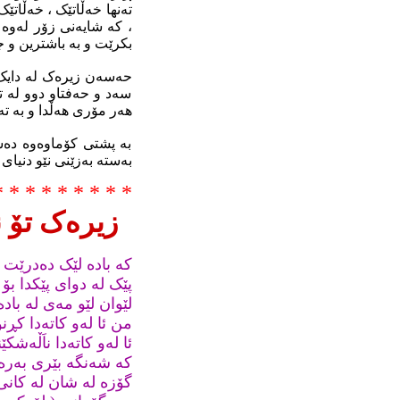
تەنها خەڵاتێک ، خەڵاتێ
، کە شایەنى زۆر لەوە 
بکرێت و بە باشترین و ج
حەسەن زیرەک لە دایک
سەد و حەفتاو دوو لە 
هەر مۆرى هەڵدا و بە 
بە پشتى کۆماوەوە دەس
بەستە بەزێنى نێو دنیاى 
* * * * * * * * *
زیرەک تۆ 
کە بادە لێک دەدرێت 
پێک لە دواى پێکدا بۆ 
لێوان لێو مەى لە باد
من ئا لەو کاتەدا کڕ
ئا لەو کاتەدا ناَڵەشکێ
کە شەنگە بێرى بەرەو
گۆزە لە شان لە کانى