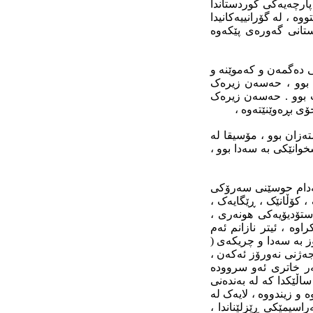
پارچەیەکى کوردستاندا
 ، لە گۆرانییەکانیدا
تانى گەورەى پێکەوە
ى دەگمەن و کەموێنە و
 بوو ، حەسەن زیرەک
ت بوو . حەسەن زیرەک
خۆى بڕەوێنێتەوە ،
ەزان بوو ، مۆسیقا لە
وانێکى بە سەدا بوو ،
سەدام حوسێنى سەرۆکى
 کۆڵانێک ، ڕێگایەک ،
 ستۆدیۆیەکى هونەرى ،
وە ، ئیتر نازانم ئەم
 بە سەدا و چریکەى (
ەژنى نەورۆز ئەکەن ،
ر خاترى ئەو سروودە
اڵێکدا کە لە بەندەنى
و زیندووە ، لایەک لە
راسیمێکى ڕێزلێناندا ،