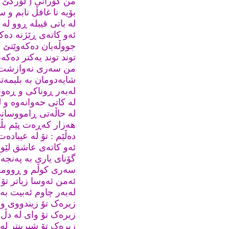
من گۆرانى ( لۆرکێ ل
بۆیە نا غافڵ نابم و
لە باتى قیبلە ڕوو لە
ئەو کاتەى ڕێژنە دەکا
جووڵەیان دەکەوێتێ 
توند توند یەکتر دەکەن
من سەرى نەوازشت ب
شایەدومان بە بلیمەت
لەبەر ڕوناکى و ڕەو
لە کاتى حەوانەوە و ل
لە حاڵەتى ڕامووسانى
هەزار کەڕەت پێم بڵ
دەڵێم : تۆ لە عیبادە
ئەو کاتەى عاشق لێ
گۆناى یارى بە پەنج
سەرى کوڵم و ڕوومە
ئەمن ئەوسا زیاتر ت
لەبەر چاوم ئەبیت بە
زیرەک تۆ زیندووى و
زیرەک تۆ واى لە دڵ 
زیرەک تۆ شیرینتر لە 