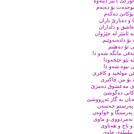
ۆرکێ ) بیر دێتەوە
 سوجدەت بۆ دەبەم
 بۆکانێ دەکەم
 و دەبارێ باران
عاشق و دڵداران
ە ئامێز لە جێژوان
ۆ دادەنەوێنم
ى تۆ دەهێنم
نەقى مانگە شەو دا
ە نێو جێخەودا
 نیوە شەو دا
ێن مولحید و کافرى
ت بۆ من چاکترى
وى مەعشوق دەمژێ
ەکانى دەگوشێ
تان بە گاز ئەڕووشێ
ۆ پەرستم حەسەن
 پەرستگا و خواوەن
 نەمردووى و ماوى
و ناخ و هەناوى
بیلبیلەى چاوى