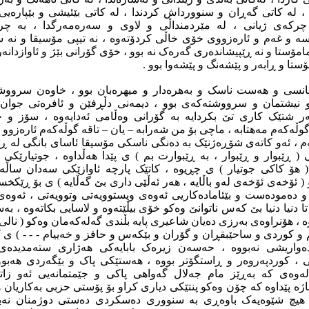
، لە کاتى گەڕان و سنوورداش کردندا ، لە کاتى بێئیشى و بێپارەیى
چرکەى ژیانى ، لە مێردمنداڵى و لاوى و سەرەمەرگدا ، بە چ
سە و غەم و ئارەزووى خۆى خاڵى کردۆتەوە ، نە تیپى مۆسیقا و نە ست
ە مامۆستا و نە ڕێپیشاندەرى گەرەک نە بوو ، خۆى گۆرانى بێژ و ئاوازدان
ۆستا و ڕابەر و پێشەنگ و پێشەوا بوو .
سى و هەست ناسک و بەهرەدار و میهرەبان بوو ، خاوەن سرووشێک
یشتمان و سرووشتەکەى بوو ، دیمەنى دڵڕفێن و ئافرەتى جوان
ر شتێک کارى تێ بکردایە بە گۆرانى وەڵامى ئەدایەوە ، سۆز و
ەکەم مەهتابە ، ماچى بۆ من شەرابە – یان – تاقە گوڵەکەم ئارەزوو ، 
ەم ، ئەو کاتەى شۆڕەژنێک بە دەنگى ناسکى مۆسیقا ئاساى بانگى لە ڕ
 ڕێبوار و ڕێبوار ، بە ڕێبوارت بم ) ى پێدا هەڵداوە ، جوتیارێکى
هۆ کاکى جوتیار ) ى چڕیوە ، کاتێک پارچە ئاوازێکى سەدان ساڵ
 ( ئۆخەى ئۆخەى لەو باڵایە ، هەر ئەڵێى دارى بێ گەڵایە ) ى بۆ ڕێک
و دەمودەست و بێئامادەکاریى ئەوەى ویستوویەتى وتوویەتى ، ئەوەى
 دنیا دنیا بێ کەس ناتوانێ وەکو خۆى بیڵێتەوە و لاسایى بکاتەوە ، بە
 ، هۆنراوەى بەرزى دەیان شاعیرى پایە بڵندى گەلەکەمان وەکو ( نالى
 کوردى و ساحێبقڕان و گۆران و بێکەس و حافز و خەییام - - - ) ى 
ەواریشى نەبووە ، حەسەن زیرەک بابایەکى هەژارى ستەمدیدەى 
 کوردپەروەر و ڕاستگۆتر بووە ، هەستێکى پاک و بێگەردى هەبوو
ەوەى کە بەڕێز مام جەلال گەواهى پاکى و جێمتمانەیى ئەو زات
اژە پێداوە کە چۆن وەکو پنتێکى دیارى کراو بۆ پۆستى حزبى بەکاریان هێ
 بە هیچ شێوەیەک باوەڕى بە سنوورى دەسکردى دەستى دوژمنان نەب