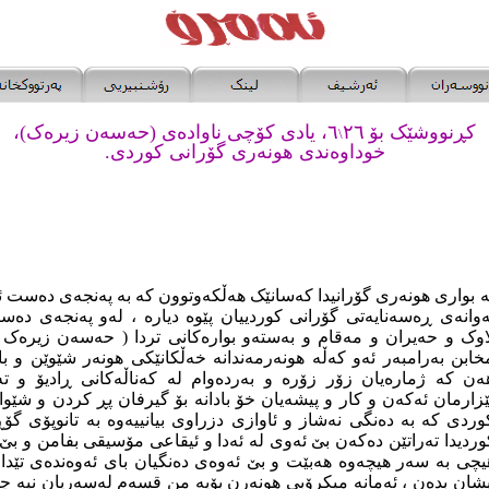
کڕنووشێک بۆ
٢٦
٦
، یادى کۆچى ناوادەى (حەسەن زیرەک)،
\
خوداوەندى هونەرى گۆرانى کوردى.
ە بوارى هونەرى گۆرانیدا کەسانێک هەڵکەوتوون کە بە پەنجەى دەست ئەژ
ەوانەى ڕەسەنایەتى گۆرانى کوردییان پێوە دیارە ، لەو پەنجەى دەست
اوک و حەیران و مەقام و بەستەو بوارەکانى تردا ( حەسەن زیرەک )
خابن بەرامبەر ئەو کەڵە هونەرمەندانە خەڵکانێکى هونەر شێوێن و 
ەن کە ژمارەیان زۆر زۆرە و بەردەوام لە کەناڵەکانى ڕادیۆ و ت
ێزارمان ئەکەن و کار و پیشەیان خۆ بادانە بۆ گیرفان پڕ کردن و شێ
وردى کە بە دەنگى نەشاز و ئاوازى دزراوى بیانییەوە بە تانوپۆى گۆ
وردیدا تەراتێن دەکەن بێ ئەوى لە ئەدا و ئیقاعى مۆسیقى بفامن و بێ 
یچى بە سەر هیچەوە هەبێت و بێ ئەوەى دەنگیان باى ئەوەندەى تێدا 
پیشان بدەن ، ئەمانە میکرۆبى هونەرن بۆیە من قسەم لەسەریان نیە چ