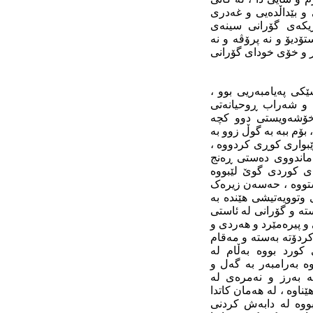
 و بێداڵدەیى و غەدرى
ریکەى گۆرانى سینەى
ۆدیۆ و نە پرۆڤە و نە
ەر و خۆى خوداى گۆرانى
ى پەیامبەریى بوو ،
 و شەراب ڕوحیانەتى
 خۆشەویستى دوو کچە
بۆم ببە بە گوڵ زوو بە
ێبوارى کوڕى کردووە ،
 ماندووى دەستى ڕەنج
ەى کوردى گوێ لێبووە
خستووە ، حەسەن زیرەک
 وتوویەتیشى هێندە بە
ستە و گۆرانى لە ئاستى
 و پیرەمێرد و هەردى و
کردۆتە بەستە و مەقام
کورد بووە بەڵام لە
ە بەرامبەر بە گەل و
ە بەرز و نەمرەى لە
ناوە ، لە هەمان کاتدا
ووە لە دابەش کردنى