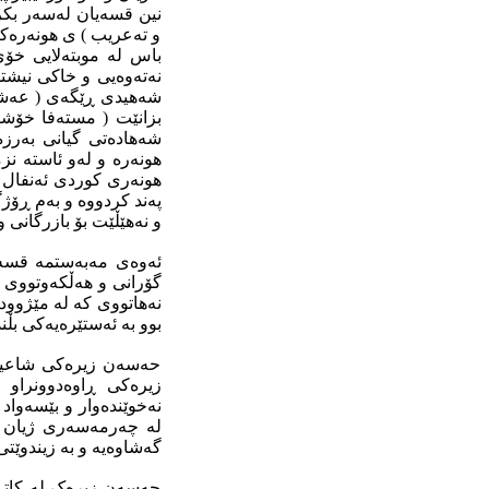
نین قسەیان لەسەر بکرێ
و تەعریب ) ى هونەرەکە
باس لە موبتەلایى خۆى
نەتەوەیى و خاکى نیشتم
شەهیدى ڕێگەى ( عەشقى
بزانێت ( مستەفا خۆشنا
شەهادەتى گیانى بەرزە
هونەرە و لەو ئاستە نز
هونەرى کوردى ئەنفال ب
پەند کردووە و بەم ڕۆژ
و نەهێڵێت بۆ بازرگانى 
ئەوەى مەبەستمە قسەى
گۆرانى و هەڵکەوتووى 
نەهاتووى کە لە مێژوودا
بوو بە ئەستێرەیەکى بڵن
حەسەن زیرەکى شاعیر
زیرەکى ڕاوەدوونراو
نەخوێندەوار و بێسەواد
لە چەرمەسەرى ژیان و 
گەشاوەیە و بە زیندوێتى
حەسەن زیرەک لە کاتى کا