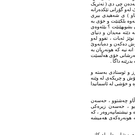
نەدەن چى دى ( تەتریک
لەو گۆرانى تێکدەرانە
ناو ) ى شەهیدى بیرى
ەوە بلکێنێت و خۆى بە
بشوبهێنێت ؟ بێئەوەى
 دێتە مەیدان و دنیاى
ێژ ئەبات ، تفوو لەو
رۆش دەکەن و دەیانەوێ
ە نیە کە هونەریان بە
ى سەرشانى خۆى هەڵسێت
رێنە داگا .
 و ئوستادى بەستە و
ۆش و چریکەى لە وێنە
ە و خۆشى لە ئاسمانیدا
او چەشتوو ، حەسەن
یو ، حەسەن زیرەکى
و نیشتمانپەروەر ، کە
یە هونەرەکەى هەمیشە
م و شایى دا ، لە کاتى