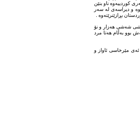
رى کوردییەوە ناو بنێن
ەوە و دیراسەى لە سەر
دستان بڕازێنرێتەوە .
شى شەشى هەزار و نۆ
 بوو بەڵام هەتا مرد
ئەى مێرخاسى ئاواز و