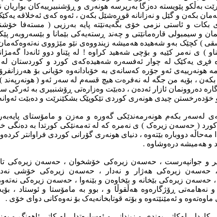
ت بەڵکو پێویستە دەزگا بەرپرسە هونەرى و ڕۆشنبیرییەکان بواریان 
مان بکەن و گێل و نەزانانە قوڕەشێل بکەن ، ئەوە کەى ئەخلاقە یەکێک 
 بکات و ئاستى نزمى خۆى بگەیەنێتە پایە بەرزیى ( مستەفا خۆش
ان و سیمبولى قارەمانێتى و چەند ڕستەیەکى بێمانا و بێسەروبەر پێک
 ) کچێک بەو شەهیدە هەمیشە زیندووەى نێو مێژووى نەتەوەکەمان 
و ) ى نەمر کێیە و بۆچى شەهید کراوە ! لە پێناو دوو ئانەدا گەمژانە
 فڕى یەکێک لە چوار ئەفسەرە شەهیدەکەى کورد و کوردستان لە نو
مە هونەرییەى ئەو جۆرە کەسانەى بە خۆبادانەوە خۆیانى بۆ هەرزانف
کەن ، بۆیە من جگە لە نەفرەت هیچ قسەم لە سەر ئەو ( هونەرپەند ) ان
گارە دەروونمان ئازار ئەدەن ، دەبێت وەزارەتى ڕۆشنبیرى بە ئەرک
و خۆدەرخستن چیدى هونەرى کوردى تێکوپێک بشکێنرێت و دەبێت ئەوانە بد
 لەسەر بکەم هونەرمەندێکى گەورە و مەزن و مامۆستاى پایەبەرز
کورد ( حەسەن زیرەک ) ى نەمرە کە لە تەمەنێکى کورتدا بە دەنگى خ
 مەحاڵە دووبارە بێتەوە ، دنیاى هونەرى گۆرانى کوردى فراوانتر کردەو
د و هەمیشە درەوشاوە .
 و جوانپەرست ، حەسەن زیرەکى خۆشخوان ، حەسەن زیرەکى تاڵ
 ، حەسەن زیرەکى هەژار و نەدار ، حەسەن زیرەکى خۆشى نەد
 ، حەسەن زیرەکى بێخانە و بێخاوەن و بێنەوا ، حەسەن زیرەکى نەتەوە 
نەهامەتى ڕۆژگارەوە هەڵقوڵا و ، بوو بە مامۆستا و ئوستاد ، بۆ
 ماوەتەوە و ئەمێنێتەوە و بۆتە قوتابخانەیەک بۆ نەوەکانى دواى خۆى .
ردا ، لەکاتى بەندى و زیندانى و ئەسارەتدا ، لە کاتى ئاهەنگ و بەز