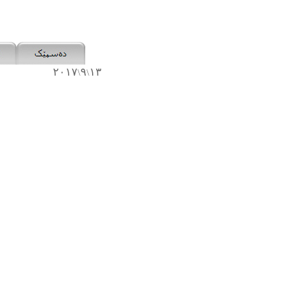
٢٠١٧
٩
١٣
\
\