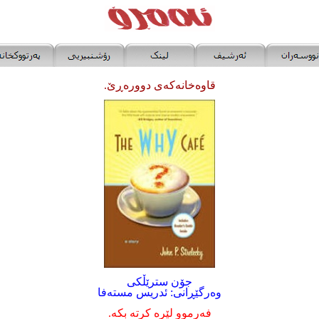
قاوەخانەکەی دوورەڕێ.
جۆن سترێڵکی
وەرگێڕانی: ئدریس مستەفا
فەرموو لێرە کرتە بکە.