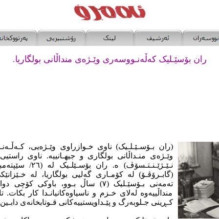
ران بۆسێـلیک کەڵەنـووسەری وێـژەی منداڵانی بولگاریا.
(ران بـۆسـێـلـیک) ناوی خـوازراوی وێـژەیی، کـەڵـەنـ
وێـژەی منـداڵانی بولگاری و جیهـانییە. ناوی راستیی 
(گابـرۆڤـۆ) لە کۆمـاری گەلیی بولگاریا، لە خـێزانێکی
تەمەنی بـۆسێـلیک (٧) ساڵ بـوو، باوکی کۆ
منداڵییەوە لەلای خـزم و ناسیاوەکانیانـدا کار بکات. ت
کـڕینی جـلوبەرگ و پێـداویستییەکانی قـوتابخانەی دابـین