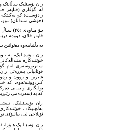
ران بۆسێلیک ساڵانێک و
لە گۆڤاری (فـایەر فـل
رادۆسـت) کە یەکـێکە بو
(خۆشی منـداڵان) بـوو، 
فایەر فلای، دووەم درێـ
بە دڵنیاییەوە دەتوانین 
ران بـۆسێـلیک، بە نـو
سەرنووسەری ئەم گۆڤار
قوتابیانی بنەڕەتی. ران
شیرین و روون و رەوان، 
کـردوونـەتەوە، کە خـ
بولـگاری و بیـانی دەرک
کە بە (سەردەمی زێـڕینی
ران بۆسـێـلیک، نـیشـ
بەلچـیکادا، خوێنـدکاری
ئۆبلاجی لی، بیالـۆ)ی ن
ران بۆسێـلـیک هـۆزانـڤ