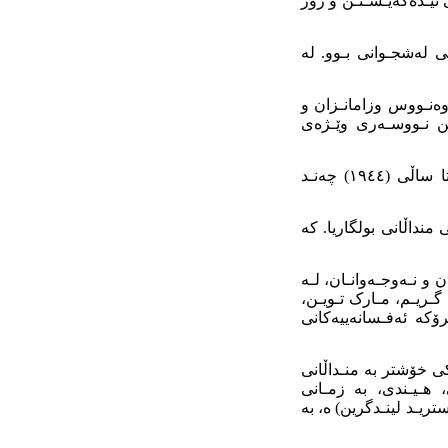
 تێـدەگەیـشـتـن و زۆر
ریـزانێکی لەشجـوانی بـوو. لە
وەنـووس وزامانـزان و
یـن نـووسـەری وێـژەی
ران بۆسێلیک، لە ساڵی (١٩٢٨) یەکەمین سەرۆکی (کۆمەڵەی نووسەرانی منداڵان) بـوو. تا ساڵی (١٩٤٤) چەنـد
 منداڵانی بولگاریا. کە
 و نـەوجـەوانـان، لـە
 گـریـم، مـارک تـویـن،
ۆکە ئەفـسانەییەکانی
ی خۆشتر بە منـداڵانی
، هـیـندی، بە زمـانی
ریـد لینـدگرین) ە، بە