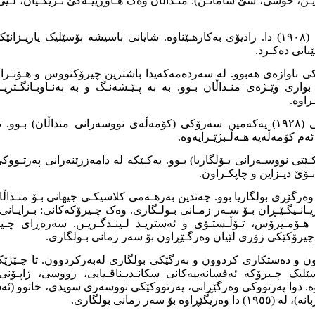
یـن، خۆشی، سێ سامانـن). منـداڵان وەک هـاوڕێیـەکئ نـزیکـیان، لـێی
ران بۆسێلیک لە ساڵی (١٩٠٨) دا. رادیۆی بەکارهـێناوە. شایانی باسیشە بۆسێلیک یا
نانی دەکـرد.
ی ناوازەی هەبوو. لە سەردەمەکەیدا باشترین چیرۆکنووس و هـۆنـرا
بواری وێـژەی منـداڵان بـوو. بە بە پـێـشەنـگ و بە بەنـاوبـانگـتر
راوە.
م کۆمەڵەیە هـەڵـبژێـرایەوە.
ێتی نووسـەرانی بـۆلگاریا) بـوو. یەکـێکە لە دامەزرێنەرانی پەرتـووکی
ۆێ دیـزاین و چاپکـراون.
ەرگێڕی بولگاریا بوو. چەندین بەرهـەمی کلاسیکـی جیهانی بـۆ منـداڵان
ـانـیگـێـڕان بـۆ سـەر زمـانی بـولـگاری. وەک چـیرۆکەکانی: بـرایـانی
هـۆمـیرۆس، تـۆڵـستـۆی و ئەستریـد لـینـدگـریـن. سەرەڕای چـیر
 چیرۆکێکی زۆری لێیان وەرگـێڕاون بۆ سەر زمانی بـولگاری.
ون و دەستکاری کردوون و بەرگێکی بولگاری لەبەرکردوون. تا چـێژێک
ێلیک چـیرۆکە ئەفسانەییەکانی سکانـدیـناڤـیایی، رووسی، ژاپـۆنی
وە. دوا پەرتووکی وەرگێڕانی، پەرتووکێکی نووسەری سویدی، خاتوو (ئەست
بۆ سەر زمانی بولگاری.