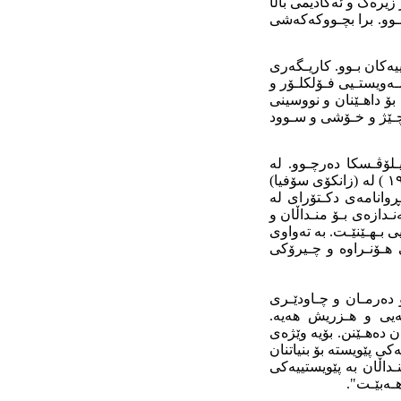
زیرەک و ئەکادیمی باڵا
پرۆفـیسۆرێکی پێـداگـۆژی بـوو. برا بچـووکەکەشی
یەکان بـوو. کاریـگەری
ەویستـیی فـۆلکلـۆر و
 بۆ داهـێنان و نووسینی
 چـێژ و خـۆشی و سـوود
یی ئەپـریـلۆڤـسکا دەرچـوو. لە
هـەمـان ئامادەییـدا، وەک مامۆستا لە (١٩٠٤ ـ ١٩٠٨) وانەی وتووەتەوە. لە ساڵی (١٩٠٨ ـ ١٩١٠ ) لە (زانکۆی سۆفیا)
) لە بەلچـیکا، بـڕوانامەی دکـتۆرای لە
ـدازەی بـۆ منـداڵان و
 بـهـێنێـت. بە تەواوی
سـاڵی ژیـانی بـۆ نـووسـینی هـۆنـراوە و چـیرۆکی
 دەرمـان و چـاودێـری
ەیی و هـزریش هەیە.
ن دەهـێنن. بۆیە وێژەی
کی پێویستە بۆ بنیاتنان
اڵان بە پێویستییەکی
هـەبێـت".