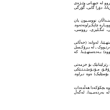
روو لە جیهـانی وێـژەی
ریانا، دۆرا گابی، گۆرگی
 بـۆ منـداڵان نووسـیون یان
وبـارە چاپکـراونەتەوە.
ی، ئنگـلیزی، رووسی،
ـێنا، لەوانە: (خەڵاتی
ێـودەوڵەتی بۆ پەرتـووک ـ لە بـرۆکـسل
وە) بـەدەستهـێـنا. کە
 کرد. وەک رێزلێنانێک بۆ خزمەتی
ڤـۆ، مـۆنـۆمێـنـتـێکی
ۆسێلیک) ەوە نـراوە.
انووە بچکۆکەدا هەڵدەدات
لە بەردەمـیدا، لەگەڵ