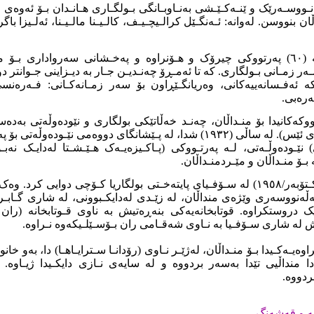
نـووسـەرێک و ێنـەکـێـشی بەنـاوبـانگی بـولگـاری هـانـدان بـۆ ئەوەی 
ن بنووسن. لەوانە: ئـەنگـێل کرالـیچـیـف، کالـیـنا مالـیـنا، ئەلـیزا باگ
ران بۆسێلیک، زیاتر لە (٦٠) پەرتووکی چيرۆک و هـۆنراوە و پەخـشانی سەرواداری
ەر زمـانی بـولگاری. کە تا ئەمـڕۆ چەنـدیـن جـار بە دیـزاینی جـوانتر دو
ئەفـسانەییەکانی، وەریانگـێڕاون بۆ سەر زمـانەکـانی: فـەرەنس
ەرەبی.
وکەکانیدا بۆ منـداڵان، چەنـد خەڵاتێکی بولگاری و نێودەوڵەتی بەدەسته
پەیمانگای وێـژە ـ بی ئەی ئێس). لە ساڵی (١٩٣٢) شدا، لە پـێشانگای دووەمی ن
ێـودەوڵـەتی، لـە پەرتـووکی (پـاکـیزەیـەک هـێـشـتا لەدایـک نەبـو
ـۆ منـداڵان و مێـردمنـداڵان.
ران بۆسێلیک لە (٨/ ئۆکـتۆبەر/١٩٥٨) لە سـۆفـیای پایتەخـتی بولگاریا کـۆچی دوایی
ڵەنووسەری وێژەی منداڵان، لە زێـدی لەدایکـبوونی، لە شاری گـابـرۆ
 دروستکراوە. قوتابخانەیەکی بنەڕەتیش بە ناوی قـوتابخانە (ران ب
ە شاری سـۆفـیا بە نـاوی شەقـامی ران بـۆسـێلـیکەوە نـراوە.
وەیـەکـیدا بـۆ منـداڵان، لەژێـر نـاوی (رۆدانـا سـترایـاهـا) دا، بەو خ
 منداڵیی تێدا بەسەر بردووە و لە سایەی نـازی دایکـیدا ژیـاوە. 
ـردووە.
ە و قەشەنگ