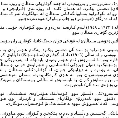
ەک سەرنووسەر و بەڕێوەبەر، لە چەند گۆڤارێکی منداڵان و رۆژنامەدا 
ای) دەستی پێکـرد. لە هەمان کاتـدا لە رۆژنامەی (ڤـرابـچی) و ل
و لە بڵاوکـراوە بەنـاوبانگەکـانی منـداڵان لە بـولگاریـا، لەو کـاتـە
کە لە دەزگای (هـیمـۆس) بۆ چاپ و بڵاوکردنەوە دەردەچـوو.
بـۆ مـاوەی (٢٥) سـاڵ لە ( ١٩٢٣ ـ ١٩٤٨) لـەم کـارەیـدا بەردەوام بـوو. گـۆڤـ
ژترین گۆڤاری منداڵان بـوو.
بـڵێین (خۆشی منـداڵان) لە قۆناغی نێوان جەنگەکاندا، گۆڤاری ران بـۆسـێ
وسینی هـۆنـراوە بۆ منـداڵان دەستی پێکـرد. یەکەم هـۆنـراوەی بە ن
خوێنـدکارە منـداڵەکانی نووسی و لە ساڵی (١٩٠٦) دا، لە گۆڤاری (سـڤـێـتـ
ە بوو. تا ئەمـڕۆش ئەم هـۆنـراوەیەی بابەتێکە لە پەرتـووکی خو
 بۆسێـلیک بە دەیان چیرۆکی ئەفـسانەیی و هـۆنراوەی جوانی بۆ منداڵ
بە وێنەوە و بە دیزاینێکی جـوان، لە گۆڤـارەکـانی منـداڵان و لە پ
ۆی سەرنووسەریان بوو. بە هـۆی کارەکانـییەوە، سەدان بەرهـەمی 
ەوتـن و نـمایش کـران. بە تایبـەتـیش لە ساڵانی بـیـستەکان و سییە
 وێـژەی منـداڵان) ناودەبرێـت.
تمانپەروەێکی دڵـسۆز بـوو. كـۆمەڵـێک هـۆنـراوەی نیـشـتـمانی نو
 دکـتۆرا بـوو، تامەزرۆی بولگاریای نیشـتمانی و ئازیـزانی بوو. هـ
ووسی. کە تا ئەمـڕۆش بـووە بە هـێـمایەک بۆ کـۆچـبەرانی بـولگاری.
ـانێکی گەشـبـین و دڵـشاد و دەم بە پـێکەنین و گـۆرانی بـوو. هـاوڕێی