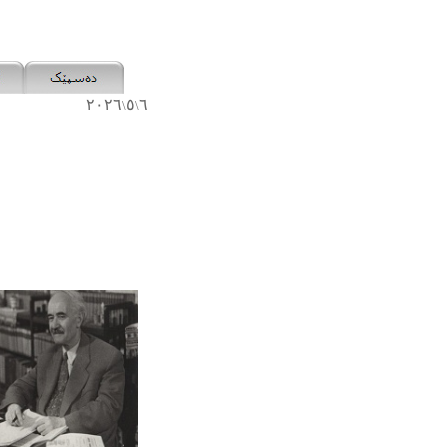
٢٠٢٦
٥
٦
\
\