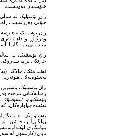
(یاری، دەی با یاری بکە
خـۆشـیان دەویـست.
هـۆڵی وەرزشـیـدا، راهـێ
ران بۆسێلیک بەهـرەیەک
وەرگـێڕ و داهـێـنەری 
منـداڵانی بـولـگاریا ناسـ
جارێکی تر بە سەروکی ئە
ئەنـدامێکی چالاکی (یەکـ
بەشێوەیەکی هـونەریی نـ
ران بۆسێلیک، باشترین و
زمـانەکـانی تـرەوە وەری
پـۆشکـین، تـشیخـۆف، 
نەتەوە جیاوازەکان، کە
بەشێوازێک وەریانیگێڕا
بولگاریا ببەخـشن. بۆس
بـولـگاری لێکـداونەتـە
ناوی (کارلسۆن لە سەربانە)، لە (١٩٥٥) دا وەریگێڕاوە 