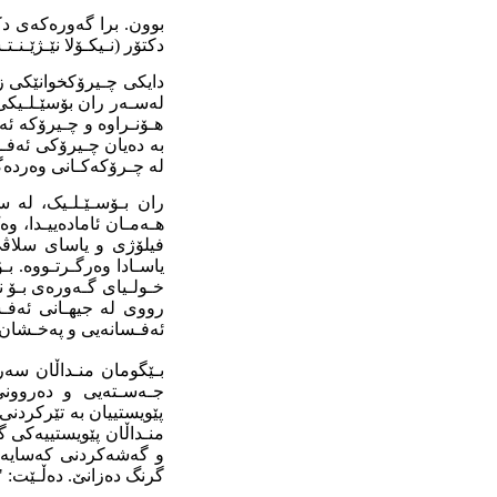
دکتۆر (نـیکـۆلا نێـژێـنـتـسۆڤ: ١٨٨٨ ـ ١٩٤٣) زانـای فـیزیـا
دایکی چـیرۆکخوانێکی زم
لەسـەر ران بۆسێـلـیکی
هـۆنـراوە و چـیرۆکە ئەف
بە دەیان چـیرۆکی ئەفـس
لە چـرۆکەکـانی وەردەگ
یاسـادا وەرگـرتـووە. ب
خـولـیای گـەورەی بـۆ ن
ئەفـسانەیی و پەخـشان بـ
بـێگومان منـداڵان سەر
جـەسـتەیی و دەروونی
پێویستییان بە تێرکردنی
منـداڵان پێویستییەکی گر
و گەشەکردنی کەسایەتی
گرنگ دەزانێ. دەڵـێت: "و