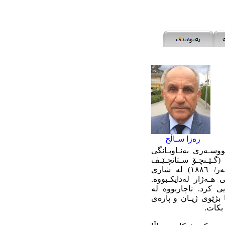
رەزا سـاڵح
ووسـەری بەنـاوبـانگی
(گـێـنچـۆ سـتانچـێـڤ
نـێـژێـنـتـسۆڤ) ە. ران بۆسـێلـیک لە (٢٦/ سێپتەمبەر/ ١٨٨٦) لە شاری
 هـەژار لەدایکـبووە.
چی دوایی کرد. ناچاربووە لە
ا بژێوی ژیـان و پارەی
 بکات.