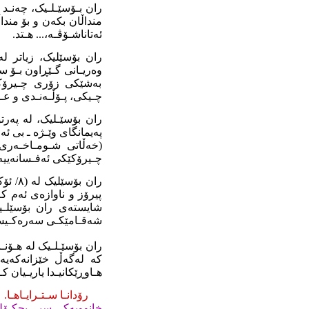
ران بـۆسێـلـیک، چەنـد 
منداڵان بکەن و بۆ منداڵا
ئەتاناشـۆڤـە،... هـتد.
وەریـانی گـێڕاون بـۆ سـ
بەشێکی زۆری چـیرۆکە 
چـیکی، پـۆڵـەنـدی و عـ
ران بۆسێـلیک، لە پەرتو
(خەڵاتی شـومـاخـەری) ن
چـیرۆکێکی ئەفـسانەییە ب
پیرۆز و ناوازەی ئەم کە
شایستەی ران بۆسێلـیک
شەقـامێکـی سەرەکـيش ل
ران بۆسێـلـیک لە هـۆنـرا
کە لەگەڵ خێزانەکەیەدا
هـاوڕێکانیـدا یاریـیان ک
رۆدانـا سـتـرایـاهـا
.
خانوویەکی سپی بچکـۆل