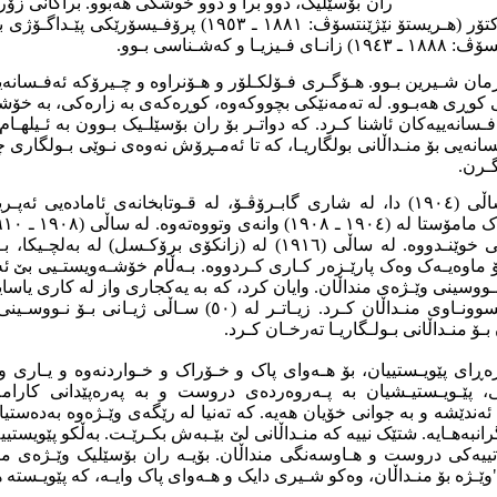
ران بۆسێلیک، دوو برا و دوو خوشکی هەبوو. براکانی زۆر 
بوون. برا گەورەکەی دکتۆر (هـریستۆ نێژێنتسۆڤ: ١٨٨١ ـ ١٩٥٣) 
 و کەشـناسی بـوو.
ان شـیرین بـوو. هـۆگـری فـۆلکـلۆر و هـۆنراوە و چـیرۆکە ئەفـسانەی
 کوڕی هەبـوو. لە تەمەنێکی بچووکەوە، کوڕەکەی بە زارەکی، بە خۆشـ
ـسانەییەکان ئاشنا کـرد. کە دواتـر بۆ ران بۆسێلـیک بـوون بە ئـیلهـام
انەیی بۆ منـداڵانی بولگاریـا، کە تا ئەمـڕۆش نەوەی نـوێی بـولگاری
ـرن.
ران بـۆسـێـلـیک، لە ساڵی (١٩٠٤) دا، لە شاری گابـرۆڤـۆ، لە قـوتابخانەی ئامادە
فیلۆژی و یاسای سلاڤی خوێنـدووە. لە ساڵی (١٩١٦) لە (زانکۆی برۆکـسل
ـۆ ماوەیـەک وەک پارێـزەر کـاری کـردووە. بـەڵام خۆشـەویستـیی بێ ئەن
ـووسینی وێـژەی منداڵان. وایان کرد، کە بە یەکجاری واز لە کاری یاسایی
رووی لە جیهـانی ئەفـسوونـاوی منـداڵان کـرد. زیـاتـر لە (٥٠) 
ۆ منـداڵانی بـولـگاریـا تەرخـان کـرد.
ەڕای پێویـستییان، بۆ هـەوای پاک و خـۆراک و خـواردنەوە و یـاری و
، پێـویـستیـشیان بە پـەروەردەی دروست و بە پەرەپێدانی کارام
 ئەندێشە و بە جوانی خۆیان هەیە. کە تەنیا لە رێگەی وێـژەوە بەدەستیا
انبەهـایە. شتێک نییە کە منـداڵانی لێ بێـبەش بکـرێـت. بەڵکو پێویستییە
یەکی دروست و هـاوسەنگی منداڵان. بۆیـە ران بۆسێلیک وێـژەی منـد
ێـژە بۆ منـداڵان، وەکو شـیری دایک و هـەوای پاک وایـە، کە پێویـستە 