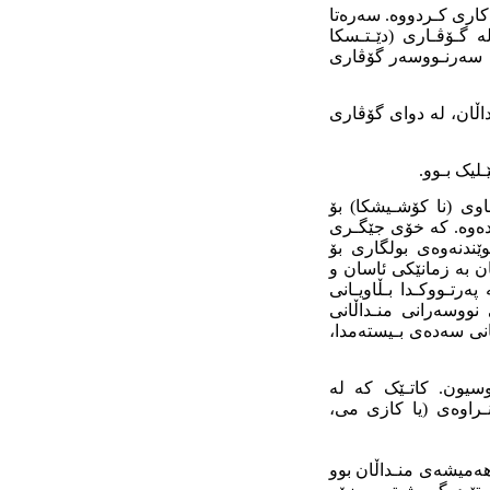
کاری کـردووە. سەرەتا
ە گـۆڤـاری (دێـتـسکا
دا. سەرنـووسەر گۆڤاری
اری خۆشی منداڵان، لە دوای گۆڤاری
ـلیک بـوو.
اوی (نا کۆشـیشکا) بۆ
ۆلکا) دا بڵاوی کردەوە. کە خۆی جێگـری
ێندنەوەی بولگاری بۆ
ان بە زمانێکی ئاسان و
ەرتـووکـدا بـڵاویـانی
نووسەرانی منـداڵانی
کانی سەدەی بـیستەمدا،
وسیون. کاتـێک کە لە
ۆنـراوەی (یا کازی می،
 هەمیشەی منـداڵان بوو