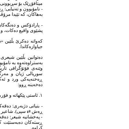
میتافۆڕێک بۆ سڕبوونی 
- نامۆبوون و تەنیایی: 
بەهاکان، کە تێیدا مرۆڤ
- پارادۆکس و دەنگەکا
پشێوی واقیع دەکات، و ک
کەواتە دەکرێ بڵێین «
جیاوازەکاندا.
دەتوانین بڵێین شیعر
بەستراوەتەوە بە نامۆب
وێنەی فۆتۆگرافی تار
سوریالی ژیان و مەرگ
ڕەخنەیەکی ورد و ئەکا
دەخەینە ڕوو:
١. ئاستی پێکهاتە و فۆرمی دەق.
- بنیاتی دژبەری: دەقە
ڕەش ⇄ سپی). شاعیر جیه
- پەخشانیە شیعر: دەقە
ڕستەکان دەبەستێت کە 
کراوە.