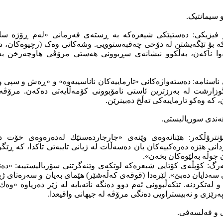
 فیزیکی: دەستپێکی شیعرەکە بە ڕستەی فەرمانی «لەم ڕۆژە سا
کە بۆ تێگەیشتن لە دۆخی چەقبەستوویی. وشەکانی وەک (رچیوەکان، شە
 ناکەن، بەڵکوو نیشانەی سڕبوونی هەستی مرۆڤی هاوچەرخن بەرا
ی ناسنامە: دەستەواژەکانی «تارماییەکان ناناسییەوە» و «ڕەش و سپی
گوزارشت لە بەرزترین ئاستی نامۆبوونی کۆمەڵایەتی دەکەن. مرۆڤە
ن، کە وەکو تارماییەکی تەڵخ دەبینرێن.
نترۆڵکەر: هێنانەوەی وێنەی «جارجاردەستێك لەدەرەوەی خۆت د
انی هێزە دەرەکییەکان یان دەسەڵات لە ژیانی تایبەتی تاکدا، کە ڕێگ
ان جوڵە بەلێوەکان بخەن».
ەرگ: کۆپڵەی کۆتایی شیعرەکە لوتکەی وێنەگرتنی سۆریالیستییە: «د
دایان دەبێ». لێرەدا (قوقەی کەڵەشێر) هێمای بەیان و سەرەتای ژیان
ەتکردنە. تێکەڵبوونی ئەم دوو دەنگە ناتەبایە لە ژێر دەریاوە «وەك 
ەرێزی و نەبیستراویی دەنگی مرۆڤە لە جیهانی واقیعدا.