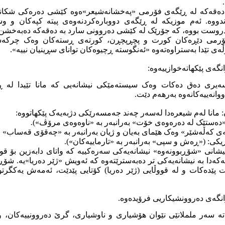
 دەقەکە لە ڕێگەی فۆرمی «پەخشانەشیعر»ەوە کێشی دەرەکی شکاندو
ندووە. ئەم موزیکە لە ڕێگەی دووبارەکردنەوەی پیتە کپەکان و و
 دروست بووە، کە جۆرێک لە کێشی دەروونی سارد بە دەقەکە دەبەخشن
 فۆرمی دێڕەکان کورت و پچڕپچڕن، کورتەی ڕستەکان وەک چرکەس
ەی تێدا بەستراوەتەوە «ئەنگوستە ڕچیوەکان توانای سڕینیان نییە».
سەیری دەق دەکات وەک سیستەمێکی نیشانەیی کە مانا تێیدا لە ڕێ
ووانەییەکانەوە بەرهەم دێت.
ان: مانا لەم شیعرەدا لەسەر چەند جەمسەرێکی دژبەیەک پێکهاتووە:
«دەستێک لە دەرەوەی خۆت» بەرانبەر بە «ناوەوەی مرۆڤ»).
ەی کەڵەشێر» وەک هێمای بەیان و ژیان بەرانبەر بە «چەقۆی قەساب» 
یکی: («ڕەش و سپی» بەرانبەر بە «تارماییەکان»).
نیشانی «شۆڕبوونەوە» نیشانەیەکی سەرەکییە کە واتای دابەزین بۆ ق
قەکەدا بە نیشانەیەکی تر دەبەسترێتەوە کە ئەویش «ژێر دەریا»یە. شۆ
پێدەکات و لە قووڵایی (ژێر دەریا) کۆتایی پێدێت، ئەمەش یەکگرتو
تە سەر ململانێی نێوان هۆشیاری و ناوشیاری، گرێ دەروونییەکان،