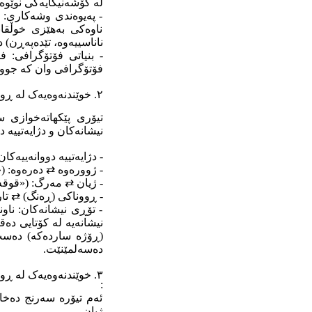
لە گۆشەنیگایەکی نوێوە.
- پەیوەندی وشەکاری:
ناوەکی بەهێزی خوڵقا
ناناسییەوە، تێدەپەڕن)
- بنیاتی فۆتۆگرافی:
فۆتۆگرافی وان کە جووڵ
٢. خوێندنەوەیەک لە ڕوانگەی پێکهاتەخوازییەوە:
تیۆری پێکهاتەخوازی 
نیشانەکان و دژایەتییە د
- دژایەتییە دووانەییەک
- ژوورەوە ⇄ دەرەوە: (
- ژیان ⇄ مەرگ: («قوق
- ڕووناکی (ڕەنگ) ⇄ تار
- تۆڕی نیشانەکان: ناو
نیشانەیە لە کۆتایی دە
(ڕۆژە ساردەکە) دەست 
دەسەلمێنێت.
٣. خوێندنەوەیەک لە ڕوانگەی دەروونشیکاریی فرۆیدەوە.
:
ئەم تیۆرە سەرنج دەخا
ژیان.