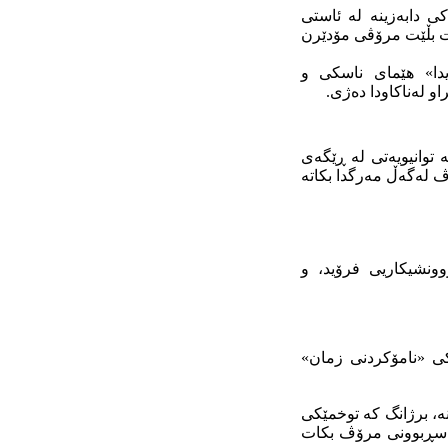
ی دابەزینە لە ئاستی
ێت بڵێت مرۆڤی مۆدێرن
یدا» هێمای ناسکی و
و لەناکاودا دەژی.
وانیویەتی لە ڕێگەی
ڤ لەگەڵ مەرگدا بکاتە
وونشیکاریی فرۆید، و
کی «نامۆکردنی زمان»
ە، برژانگ کە توخمێکی
و سڕبوونی مرۆڤ بکات