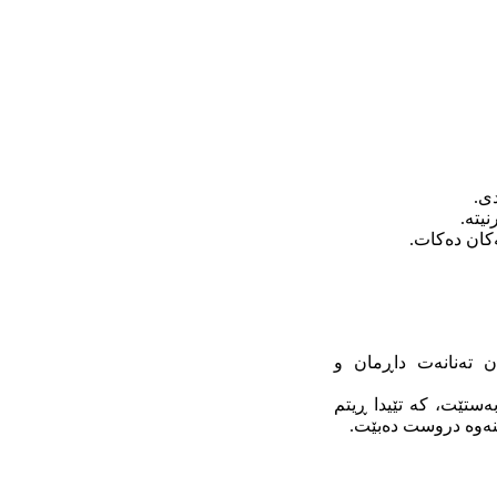
دی.
یتە.
ەکان دەکات.
ن تەنانەت داڕمان و
ستێت، کە تێیدا ڕیتم
نەوە دروست دەبێت.