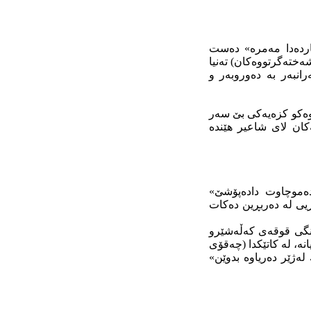
ردەدا مەمرە» دەست
ختەگرتووەکان) تەنیا
نبەر بە دەوروبەر و
 وەکو کزەیەکی بێ سەر
کان لای شاعیر هێندە
ەموچاوت دادەپۆشێ»
ریی لە دەربڕین دەکات
ەنگی قوقەی کەڵەشێرو
ە، لە کاتێکدا (چەقۆی
لەژێر دەریاوە بدوێن»