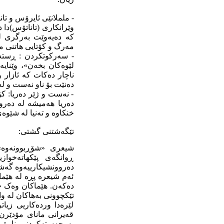
- ململانێی ئایرۆس و ت
وێرانکاری (تاناتۆس)دا
کە دەیەوێت بەرگری ل
مەرگ و کۆتایی هاتنی مل
- سەرکوتکردن : ڕستەی
لێوەکان بخەن»، وێنای
ناچار دەکات کە ئازار و
دەنێت بۆ ناو نەست و ل
- نەست و ژێر دەریا: کۆ
دەریا هەمیشە لە دەرو
خنکاوە و تەنیا لە شێو
تێگەشتنی گشتی:
شیعری «شۆڕبوونەوە» 
ڕوانگەی پێکهاتەخواز
دەروونشیکارییەوە گەشت
ئەم شیعرە پڕە لە هێم
دەکەن. هێماکان وەک «ت
تێکچوونی بەهاکان لە وا
لێرەدا وردەکاریی زیا
قەیرانی مانای مۆدێرن
بەرجەستەکردنی نامۆبو