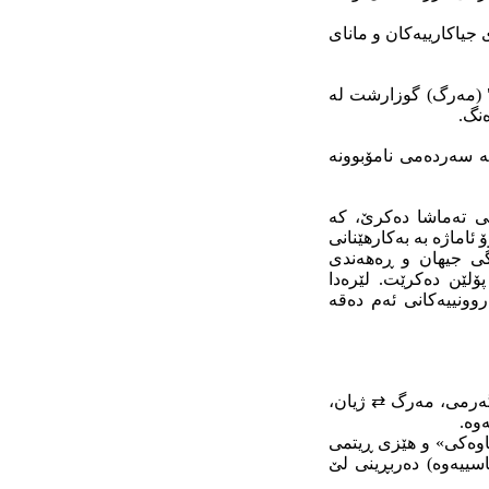
 جیاکارییەکان و مانای
" (مەرگ) گوزارشت لە
ەنگ.
ە سەردەمی نامۆبوونە
ی تەماشا دەکرێ، کە
اماژە بە بەکارهێنانی
گی جیهان و ڕەهەندی
لێن دەکرێت. لێرەدا
وونییەکانی ئەم دەقە
 گەرمی، مەرگ ⇄ ژیان،
وە.
ناوەکی» و هێزی ڕیتمی
سییەوە) دەربڕینی لێ