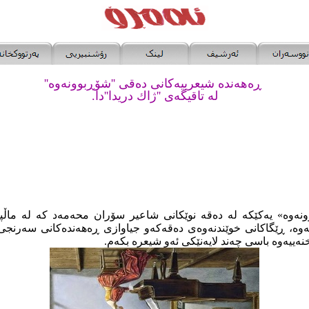
ڕەهەندە شیعرییەکانی دەقی ''شۆڕبوونەوە''
لە تاقیگەی ''ژاك دریدا''دا.
ەوە» یەکێکە لە دەقە نوێکانی شاعیر سۆران محەمەد کە لە ماڵ
بڵاوکروەتەوە، ڕێگاکانی خوێندنەوەی دەقەکەو جیاوازی ڕەهەندەکانی سەرن
نەییەوە باسی چەند لایەنێکی ئەو شیعرە بکەم.