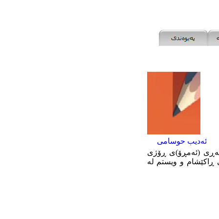
ئەدیب حوسامی
پەڕی (ئەمڕۆ)ی ڕۆژی
جی ڕاکێشام و ویستم لە