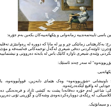
ن باسی تایبەتمەندییە زمانەوانی و پێکهاتەییەکان بکەین بەم جۆرە:
خ: بەکارهێنانی زمانێکی چڕ و پڕ لە مانا کە دوورە لە ڕەوانبێژی تەقلی
دێرن: ئاوێتەکردنی دەقی شیعری لەگەڵ توخمەکانی فەلسەفە و مۆدێرن
کردنی وێنەی شیعری ناوازە کاتێک باس لە بابەتە دەروونی و نیشتمانیی
ڕبوونەوە" لە سەر چەند ئاستێك:
 ناونیشانی «شۆڕبوونەوە» وەک هێمای دابەزین، قووڵبوونەوە، یا
دایی لە واقیع لێکدەدرێتەوە.
کی: شاعیر لەم جۆرە دەقانەدا پشت بە کێشی ئازاد و فرەدەنگی دەبە
لاسیکی، لە ڕێگەی دووبارەکردنەوەی وشەکان و گۆڕینی تۆنی دەربڕی