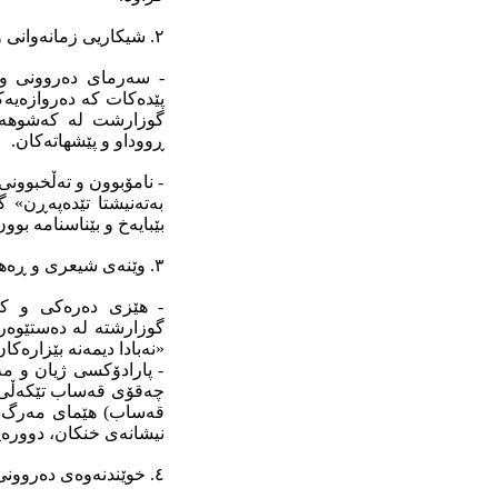
٢. شیکاریی زمانەوانی و سیمانتیک.
- سەرمای دەروونی و
پێدەکات کە دەروازەیە
گوزارشت لە کەشوهەوا
ڕووداو و پێشهاتەکان.
- نامۆبوون و تەڵخبوون
بەتەنیشتا تێدەپەڕن» 
بێبایەخ و بێناسنامە بوو
٣. وێنەی شیعری و ڕەهەندی سوریالیستی.
- هێزی دەرەکی و کۆ
گوزارشتە لە دەستێوەرد
«نەبادا دیمەنە بێزارەک
- پارادۆکسی ژیان و م
چەقۆی قەساب تێکەڵی سە
قەساب) هێمای مەرگ و ل
نیشانەی خنکان، دوورەپ
٤. خوێندنەوەی دەروونی و فەلسەفی.