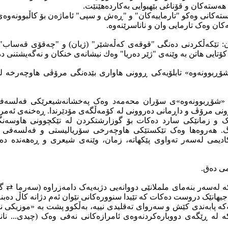
هەستەکان و قۆناغی بێهیوایی بەکاردەهێنێت.
ڕستەکانی وەکو "تارماییەکان" و "ڕەش و سپی" ئاماژەن بۆ کاڵبوونەوەی
ەکان وەک تارمایی وان و ناناسرێنەوە.
ن: تێکەڵکردنی دەنگی "قوقەی کەڵەشێر" (ژیان) و "چەقۆی قەساب
ۆتایی هاتن بە وێنەی "ژێر دەریا" وەك نیشانەی خنکان و نەگەیشتنی د
شۆڕبوونەوە» تابلۆیەکی ڕوونی هاواری بێدەنگی مرۆڤی هاوچەرخە ل
ی «شۆڕبوونەوە»ی سۆران محەمەد وەک پەخشانەشیعرێکی فەلسەف
وونی مرۆڤ و داڕمانی دەروونی لە کۆمەڵگەی مۆدێرندا. ڕەخنەی ئەمرۆ ئ
یک و زمانێکی سارد دەکات بۆ گوزارشتکردن لە تێکچوونی هاوسەن
. هەروەها وەک تێکستێکی هاوچەرخی سۆریالیستی و فەلسەفی پۆ
دیمی لەسەر تەواوی پێکهاتە، زمان، وێنەی شیعری و ڕەهەندە دەر
کە لەسەر بنەمای ململانێی دووانەیی دژبەیەک دامەزراوە (سەرما ⇄
انێک دروست دەکات کە تێیدا سنوورەکانی نێوان ئەم دژانە کاڵ دەبنە
کە پابەندی کێش و سەروای تەقلیدی نییە، بەڵکوو پشت بە «موزیکی 
لە ڕێگەی دووبارەکردنەوەی ئامرازەکانی نەفی وەک (چیدی... نانا