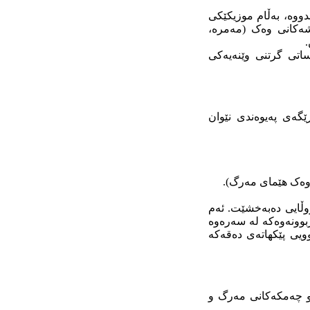
وە، بەڵام موزیکێکی
شەکانی وەک (مەمرە،
.
اتی گرتنی وێنەیەکی
گەی پەیوەندی نێوان
وەک هێمای مەرگ).
ووڵایی دەبەخشێت. ئەم
ڕبوونەوەکە لە سەرەوە
ویی پێکهاتەی دەقەکە
 و چەمکەکانی مەرگ و