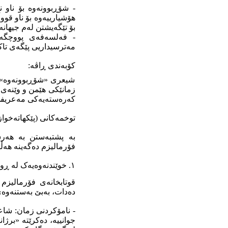
- شۆڕبوونەوە بۆ ناو 
هۆشیارییەوە بۆ ناو قو
بۆ تێگەیشتن لەم جیهانە
- فەلسەفەی پووچگەرا
مەترسیداریی پێگەی تاک
کۆبەندی ڕاڤە:
شیعری «شۆڕبوونەوە»ی
زمانێکی هێمن و وێنەی 
کەرەستەیەکی مەعریفی
توخمەکانی (پێکهاتەخوا
بە پشتبەستن بە هەرسێ
فۆرمالیزم دەگەینە هەڵه
١. خوێندنەوەیەک لە ڕوانگەی فۆرمالیزمەوە:
قوتابخانەی فۆرمالیزم
دەدات، بەبێ بەستنەوەی
- نامۆکردنی زمان: شاع
جوانییە، دەکرێتە «بر