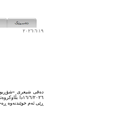
٢٠٢٦
٦
١٩
\
\
دەقی شیعری «شۆڕبوون
١٦/٦/٢٠٢٦دا 
ڕێی ئەم خوێندنەوە ڕەخ