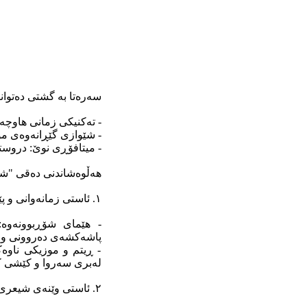
سەرەتا بە گشتی دەتوانی
- تەکنیکی زمانی هاوچەر
- شێوازی گێڕانەوەی مۆ
- میتافۆڕی نوێ: دروست
هەڵوەشاندنی دەقی "شۆ
١. ئاستی زمانەوانی و پێکهاتەیی.
- هێمای شۆڕبوونەوە:
پاشەکشەی دەروونی و جو
- ڕیتم و موزیکی ناوە
لەبری سەروا و کێشی ک
٢. ئاستی وێنەی شیعری و سیمانۆتیک.