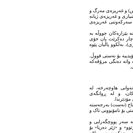
ۆس) و غەریزەی مەرگ و
یاری و غەریزەی ژیانە
 سەرکەوتنی غەریزەی
 بێزارەکان جووڵە بە
اچار دەکرێت یان خۆی
)، بەڵکوو پاڵیان پێوە
ۆیدییە بۆ نەستی قووڵ.
 واتە دەنگی مرۆڤەکە
.
ەوانی هاوچەرخە، لە
ەکان، و لە ڕوانگەی
ۆدێرندا.
ناخ (نەست) بەرجەستە
ی بۆ نامۆبوونی تاک و
نە سەر پووچگەرایی و
و» و «ژێر دەریا» بۆ
شی دەکەینەوە و ڕاڤە