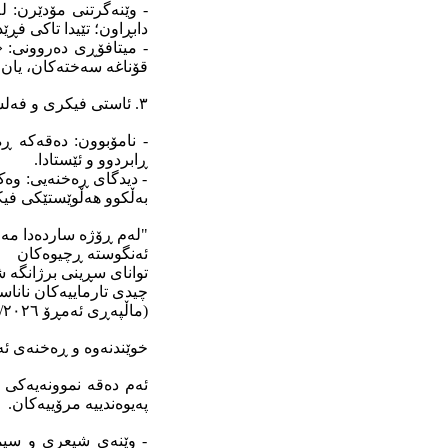
- وێنەگرتنی مۆدێرن: ل
دابڕاون؛ تێیدا تاکی فڕێ
- میتافۆڕی دەروونی:
قۆناغە سەختەکان، یان ش
٣. ئاستی فیکری و فەلسەفی.
- نامۆبوون: دەقەکە ڕ
ڕابردوو و ئێستادا.
- دیدگای ڕەخنەیی: وە
بەڵکوو هەڵوێستێکی فی
"لەم ڕۆژە ساردەدا مە
ئەنگوستە ڕچیوەکان
توانای سڕینی برژانگە ش
چیدی تارماییەکان ناناسی
(ماڵپەڕی ئەمڕۆ ١٦/٦/٢٠٢٦)
خوێندنەوە و ڕەخنەی ئە
ئەم دەقە نموونەیەکی د
پەیوەندییە مرۆییەکان.
- وێنەی شیعری و سیم