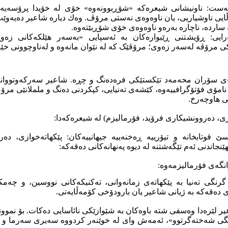
نەست: ناونیشانی شیعرەکە «شۆڕبوونەوە» خۆی لە خۆیدا پرۆسەیەک
وڵایی ناوشیاریی، یان ناوەوەی نەستی مرۆڤ. وەك دیارە شاعیر دەیەو
 ساردە، ناچارە بەرەو ناوەوەی خۆی شۆڕبێتەوە.
یی: ڕۆیشتنی ڕێبوارەکان بە ئەسپایی «بەسەر هێلکەکانی زەو
ی مرۆڤە لەسەر زەوی؛ مرۆڤێک کە لە نێوان مانەوە و لەناوچوونی خێرا
 سۆران محەمەد تێکستێکی فرەدەنگ و چڕە. شاعیر سەرکەوتووانە ت
نامۆی فۆتۆگرافییەوە، کێشەی تەنیایی، کپکردنی دەنگ و ململانێی مرۆ
 هاوچەرخ.
زی، دەروونشیکاری فرۆید، فۆرمالیزم) لە شیعرەکەدا:
 قوتابخانە و تیۆرییە ڕەخنەییە جیهانییەکان: پێکهاتەخوازی، دەر
ێنجاندنی ئەم تێگەشتنە لە دیوە پەنهانەکانی دەقەکە:
 گرنگی تەنیا بە پێکهاتەی زمانەوانی، تەکنیکەکانی نووسین، و چەم
 دەقەکە بە ژیانی شاعیر یان بارودۆخی کۆمەڵایەتی.
یر لێرەدا وەسفی شتە باوەکان بە شێوازێکی نائاسایی دەکات. بۆ نموون
ژانگی شەختەگرتوو»، ئەمەش وای لە خوێنەر کردووە سەیری سەرما 