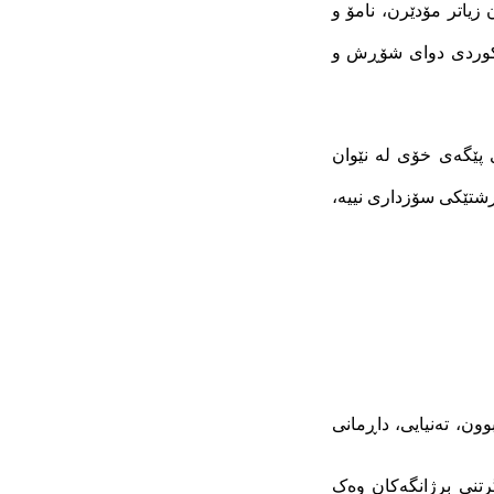
زیاتر مۆدێرن، نامۆ و
 کوردی دوای شۆڕش و
 پێگەی خۆی لە نێوان
شتێکی سۆزداری نییە،
ون، تەنیایی، داڕمانی
تنی برژانگەکان وەک