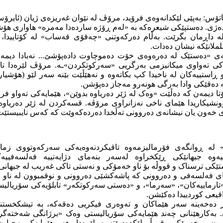
اناتۆس: بەپێی لێکدانەوەی فرۆید، مرۆڤ لە نێوان غەریزەی ژیان (ئایر
 دەژی. دەستپێکی شیعرەکە بە «لەم ڕۆژە ساردەدا مەمرە» هاواری هۆش
ە داڕمان بگرێت. بەڵام دەرکەوتنی «چەقۆی قەساب» لە کۆتاییدا،
ملانێکە نیشان دەدات.
 «دەستێک لە دەرەوەی خۆت دەموچاوت دادەپۆشێ... نەبادا دیمەنە
ەکی تەواوی میکانیزمی بەرگریی «سەرکوتکردن»ـە. مرۆڤ لێرەدا ن
 ڕاستییەکان لە ناخیدا کپ بکاتەوە و نەهێڵێت بێنە سەر لێو (هۆشیاری
ە دەقێکی وادا بەرگی هونەرو مەجاز دەپۆشن.
تا دیمەن کە دەڵێت «وەک لە ژێر دەریاوە بدوێن»، هێمایەکی تەواو فر
ونشیکاریدا هێمای ناخی نەزانراوی مرۆڤە. قسەکردن لە ژێر دەریاوە
ەی خەون یان نیشانەی دەروونی تەڵخدا دەردەکەوێت کە کەس نایبیستێت
لە ڕوانگەی فۆرمالیزمەوە تاقیکردنەوەیەکی سەرکەوتووی زمان
ییەوە جیهانێکی ڕێکخراوە لەسەر بنەمای دژایەتییە فەلسەفیی
ێکی ترسناک و قووڵە بۆ ناو خەمۆکی و نەستی تاکی غەریب لە جیهانی م
ای فەلسەفی و دەروونی کە پاشەکشێی دەروونی و نوقمبوون لە ناو 
ارماییەکان»، «سەرما»، و «دەستی سەرکوتکەر» تابلۆیەکی سۆریالیست
قیعی کوردییدا دەکێشن.
تر دەخەینە سەر هێماکان و تەوەری فیکریی دەقەکە، بە تیشکخست
. بەکارهێنانی چەند هێمایەکی سۆریالیستی وەک «برژانگی شەختەگرتو
ون و خەمۆکیی قووڵ لێکدەدرێتەوە. لێرەدا، هەر هێمایەک بەجیا 