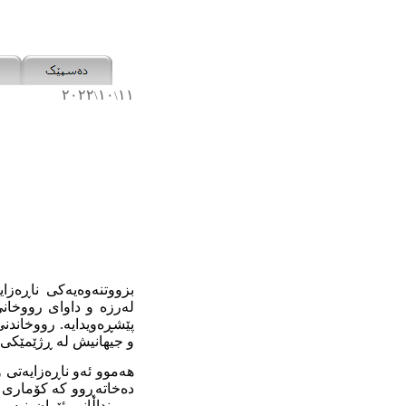
٢٠٢٢
١٠
١١
\
\
بزووتنەوەیەکی ناڕەزای
لەرزە و داوای رووخان
پێشڕەویدایە. رووخاندنی
و جیهانیش لە ڕژێمێکی 
هەموو ئەو ناڕەزایەتی و
دەخاتەڕوو کە کۆماری ئ
و منداڵانی ئێران نیە