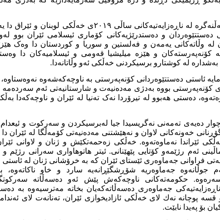
ئەوە راستیەکی حاشاهەڵنەگرە لە ناڕەزایەتیەکانی ساڵی ٢٠١٩ی 
ی دەستتێوەردان و دەستدرێژیەکانی کۆماری ئیسلامی ئێران بوو لەو 
 لە وڵاتەکانی یەمەن و فەلستین و سوریا و کوردستان دا وەک هێ
ە کۆنەپەرستەکان و هێزە میلیشیا قەومی و ئیسلامیەکان دا وەست
دارە لە کوشتارو برسیکردنی خەڵکی ئەو وڵاتانەدا.
یە ئاستی دەستتێوەردانی کۆنەپەرستی بە ناوچەکەشەوە نەوەستاوە، بە
 کۆنەپەرستی بووە بەدژی مەدەنیەت و شارستانیەتی ئەم سەردەمە و
تەوە، دەستی هەبوو لە تیرۆردا نەک تەنیا لە ئێران و ناوچەکەدا بەڵکو
چوار دەیەی تەمەنی نەگریسیدا جیا لەبرسیکردن و سەرکوت و ئیعدام 
گۆڕنانی خەونەکانی لاوان و نەهێشتنی مەدەنیەتی کۆمەڵگا لە ئێران دا
ەڵکی ئێراندا نەماوەتەوە. خەڵکی زەحمەتکێش و ژنان و لاوانی ئێران
ماڵینی ئەم رژێمەو کۆتایی پێهێنانی. ئیتر هاتوهاواری سەرانی رژێم و
ەتی فراوانی جەماوەری ئێستای ئێران کە بە خرۆشانی ژنان لە ئاستی ج
م جوڵانەوە جەماوەریە شۆڕشگێڕانەیە سارد و خاو ناکاتەوە، 
تەسەرەوە. حکومەتەکانی ناوچەکەش پێش ئەو دەسەڵاتە سەرکوتگ
ناڕەزایەتیەکی جەماوەری دەسەڵاتەکەیان بخاتە مەترسیەوە بە دەستی
و قسە پوچانە نەك لای خەڵکی ئازادیخوازی ئێران، تەنانەت لای ئەندام
ن بۆ پەیدا نابێت.