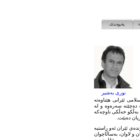
نوری بەشیر
لامی ئێرانی هێناوەتە
 دەچێتە سەرەوە و لە
، بەڵکو خەڵکی ناوچەکە
یان دەبێت.
ندەی ئێران ئەو راستیە
 و لاوان، بەساڵاچوان
نیەت و مرۆڤایەتیەیە