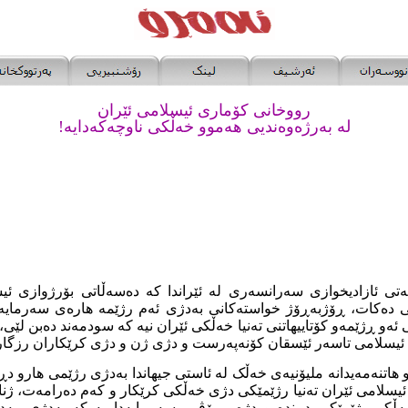
رووخانی کۆماری ئیسلامی ئێران
لە بەرژەوەندیی هەموو خەڵکی ناوچەکەدایە!
ەتی ئازادیخوازی سەرانسەری لە ئێراندا کە دەسەڵاتی بۆرژوازی ئیس
ی دەکات، ڕۆژبەڕۆژ خواستەکانی بەدژی ئەم رژێمە هارەی سەرمایە
 ئەو ڕژێمەو کۆتاییهاتنی تەنیا خەڵکی ئێران نیە کە سودمەند دەبن لێی
ئیسلامی تاسەر ئێسقان کۆنەپەرست و دژی ژن و دژی کرێکاران رزگار
 هاتنەمەیدانە ملیۆنیەی خەڵک لە ئاستی جیهاندا بەدژی رژێمی هارو دڕ
یسلامی ئێران تەنیا رژێمێکی دژی خەڵکی کرێکار و کەم دەرامەت، ژنان
، بەڵکو ڕژێمێکی دڕندە و دژە مرۆڤیی سەرمایەداریە کە بەدژی مەدە