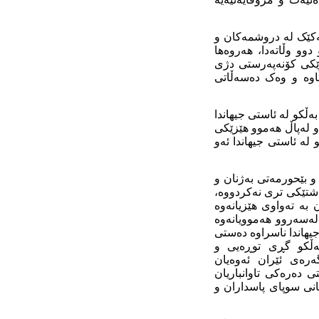
خەڵکی لوبنان و ئێراق دا یەكێک لە دروشمەکان و
دوو وڵاتەدا، هەروەها
زێکی کۆنەپەرستی دژی
اوە و وەک دەسەڵاتی
ڵکو لە ئاستی جیهاندا
 لەپاڵ هەموو هێزێکی
 لە ئاستی جیهاندا ئەو
و بێحورمەتی بەژنان و
 شتێکی تری نەکردووە،
 بە تەواوی هێزیانەوە
 لەسەروو هەموویانەوە
یهاندا ناسراوە دەستی
بەڵکو گڕی توڕەیی و
ەرەی ئێران ئەوەیان
 دەرەکی تاوانباریان
انی سوپای پاسداران و