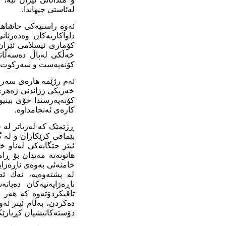
لەئاستی جیهاندا.
داواکاریەکان وەدەرنان
کۆماری ئیسلامی ئێران
خەڵکی لەپاڵ دەسەڵات
کۆنەپەست و سەرکوت بەش
ئەم رژێمە هارەی سەرما
خەریکی رژاندنی ژەهری
کۆنەپەرستدا خۆی بینیوە
کارەی ئەنجامداوە.
ڕژێمێک کە لەزیاتر لە 
بێمافی کرێکاران و لە 
ئیتر جێگایەکی لەناو خ
هاتونەتە مەیدان بۆ ڕا
خامنەئی بەوەی ناڕەزای
لە پشتەوەیە، نەك ئە
ناڕەزایەتیەکان دەبا
تاقیکردۆتەوە کە هەر 
دەکردن، بەڵام ئیتر ئە
دۆستەکانیشیان کڕیارێکیا