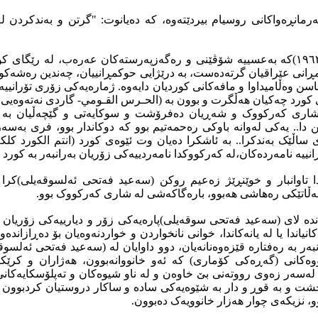
نڕەواکانی روسیام بیردێتەوە، کە دەیانوت: "گرتن و بەندکردن لە ئ
لە رۆژی (٨/ فـێبروار/١٩٦٣)کە بەعسییە شۆڤێنی و رەگەزپەرستەکان عەرەب، لە رێگ
انی عێراقیان گرتەدەست، بە درێژایی حوکمڕانییان، چەندین رەشەکوژ
 ئاسن وەڵامیداوا و مافەکانی کوردیان دایەوە. ژمارەیەکی زۆری تۆرانی
کورد چەکیان هەڵگرت و بوون بە (الحـرس القـومي- گاردی نەتەوەیی )
شاری کەرکووک و شەڕیان دەفرۆشت و سوکایەتی و گێچەڵیان بە 
دا.. یەکی لەوانە باوکی رەحمەتیم بوو کە دوکاندار بوو، فری بەسەر
اڵێک بەندکرا.. بە ئاشکرا دەیان وت ئێوەی کورد (انتم الکورد کل
انییە نامەردەکان،لە کەرکووکدا نامەردییەکی زۆریان بەرانبەر بە کورد 
ر لە ساڵی (١٩٦٣)دا تاوانبار و خوێنڕێژ زەعیم روکن (سەعید فەتحی ئەلسوقەی
ەڵاتێکی رەهاشی هەبوو، بارەگاکەشی لە شاری کەرکووک بوو.
اندە لای (سەعید فەتحی سوقەیلی)پارەیەکی زۆر و دیارییەکی زۆریا
نیاندا یا لە یانەکاندا، خوانی نانخواردن و خواردنەوەیان بۆ دەڕازاندە
انبەر بە رەفتارە قێزەوەنانەیان، دوو داوایان لە (سەعید فەتحی ئەلسوق
وەکانی (گه‌ڕه‌كی كۆماری) کە ئەو خانووانەبوون، هەژاران و کرێک
لەسەر زەوی رووتەنی بێ خاوەن و لە ناو شیوەکان و تەپلۆسکایەکان
ت و بە قوڕ و دار بە شێوەیەکی سادە و ساکار دروستیان کردبوون و ت
و، نزیکەی چوار هەزار خانوویەک دەبوون.