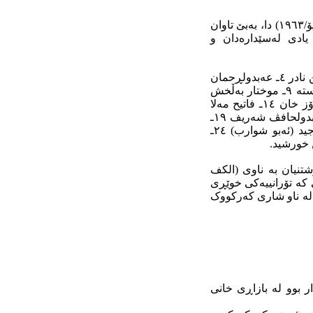
ئەمانەی خوارەوە ناوی هەر (٢٨) شەهیدە نەمرەکانی شاری کەرکووک کە لە رۆژی (٢٣/ یۆنـیۆ/١٩٦٣) دا، بەبێ تاوان
 یادی لەسێدارەدان و
١ـ شێخ مەعروف عەبدولکەریم بەرزنجی ٢ـ شێخ حوسێن عەبدولکەریم بەرزنجی ٣ـ نەجمەدین نادر ٤ـ عەبدولڕحمان
محەمەد ٥ـ سەید نوری سەید وەلی ٦ـ ئیحسان حوسێن ٧ـ فەتاح ساڵح ٨ـ مەحمود عەلی بەستە ٩ـ موختار بەڵخش
١٠ـ عادیل حوسێن ١١ـ خورشید مەحمود ١٢ـ محەمەد حەسەن عەزیز ١٣ـ عەبدولجەبار پیرۆز خان ١٤ـ فاتیح مەلا
داود ١٥ـ عەبدولمەجیدحەسەن ١٦ـ خەلیل ئیبراهیم عەجەم ١٧ـ نوری مەلا عەبدوڵڵا ١٨ـ عەبدولحافڤ شەریف ١٩ـ
نەعیم عەنبەر ٢٠ـ عەتا جەمیل ٢١ـ کەریم خەڵەف ٢٢ـ کەریم رەمەزان ٢٣ـ مەحمود مەجید (ئه‌بو شوارب) ٢٤ـ
ردکوشتنیان بە ناوی (الكف
 کە تۆرانییەکی خوێڕی
ن لە ناو شاری کەرکووک
ر بوو لە بازاڕی خانی