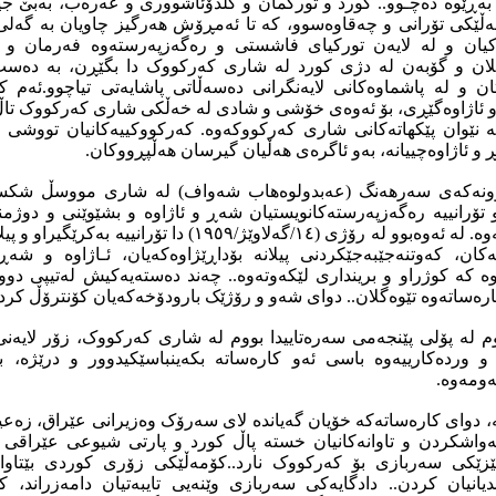
ەڕێوە دەچـوو.. کورد و تورکمان و کلدۆئاشووری و عەرەب، بەبێ جی
ڵێکی تۆرانی و چەقاوەسوو، کە تا ئەمڕۆش هەرگیز چاویان بە گەلی ک
ان و لە لایەن تورکیای فاشستی و رەگەزپەرستەوە فەرمان و 
یلان و گۆبەن لە دژی کورد لە شاری کەرکووک دا بگێڕن، بە دەس
 و لە پاشماوەکانی لایەنگرانی دەسەڵاتی پاشایەتی تیاچوو.ئەم کۆ
وەو ئاژاوەگێڕی، بۆ ئەوەی خۆشی و شادی لە خەڵکی شاری کەرکووک تا
ە نێوان پێکهاتەکانی شاری کەرکووکەوە. کەرکووکییەکانیان تووشی ک
ێڕ و ئاژاوەچییانە، بەو ئاگرەی هەڵیان گیرسان هەڵپڕووکان.
وونەکەی سەرهەنگ (عه‌بدولوه‌هاب شه‌واف) لە شاری مووسڵ شکستی
تۆرانییە رەگەزپەرستەکانویستیان شەڕ و ئاژاوە و بشێوێنی و دوژمن
کەرکووکی کوردستانییەوە. لە ئەوەبوو لە رۆژی (١٤/گه‌لاوێژ/١٩٥٩)
ان، کەوتنەجێبەجێکردنی پیلانە بۆداڕێژاوەکەیان، ئـاژاوە و ش
وە کە کوژراو و برینداری لێکەوتەوە.. چەند دەستەیەکیش لەتیپی دو
رەساتەوە تێوەگلان.. دوای شەو و رۆژێک بارودۆخەکەیان کۆنترۆڵ کرد.
م لە پۆلی پێنجەمی سەرەتاییدا بووم لە شاری کەرکووک، زۆر لایەنی
و وردەکارییەوە باسی ئەو کارەساتە بکەینباسێکیدوور و درێژە، 
ەومەوە.
انە، دوای کارەساتەکە خۆیان گەیاندە لای سەرۆک وەزیرانی عێراق، زەعی
ەواشکردن و تاوانەکانیان خستە پاڵ کورد و پارتی شیوعی عێراقی 
زێکی سەربازی بۆ کەرکووک نارد..کۆمەڵێکی زۆری کوردی بێتاوان
انیان کردن.. دادگایەکی سەربازی وێنەیی تایبەتیان دامەزراند، 