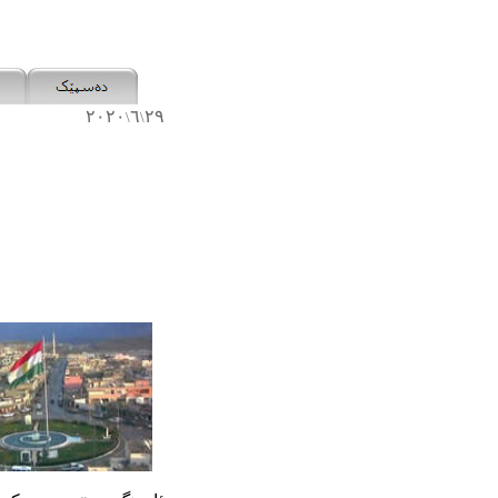
٢٠٢٠
٦
٢٩
\
\