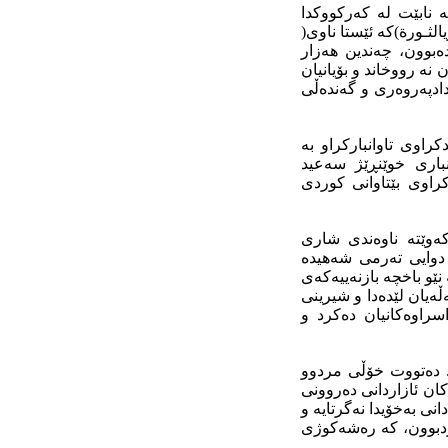
 نابێت لە کەرکووکدا
لثـورة)کە ئێستا ناوی(
ەبوون، چەندین هەزار
نە رووخاند و بۆیانیان
ادادپەروەری و گەندەڵی
تحی ئەلسوقەیلی) ئەوه‌بوو، کە (٢٨) کوردی بەندکراوی تاوانبارکراو بە
سەر تاوانباری خوێنڕێژ سەعید
مارە (٣٠) بە واژۆکردنی خۆی بڕیاری لە سێدارەدانی (٢٨) بەندکراوی بێتاوانی کوردی
کە دەکەوێتە ناوەندی شاری
ەکان، دوایی تەرمی شەهیدە
نێو باخچە بازنەییەکەی
ڵەیان لێدەدا و شیرینی
اسراوەکانیان دەکرد و
. دەتووت خۆڵی مردوو
ان ئازاردانی دەروونی
نی بەخۆیدا نەگرتایە و
کردبوون، کە رەشەکوژی