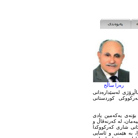
رەزا ساڵح
ۆنیۆ/٢٠٢٠) یادی (٥٧) مین ساڵڕۆژی لەسێدارەدانی
ەرکووکی کوردستانی
کووکدا، بە بۆنەی یەکەمین یادی
 کوردستانییەمان، لە کەرنەڤاڵ و
انی شاری کەرکووکدا
ا، بە هێمنی و ئاسایی