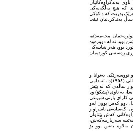
اوی بەندکراوەکانیان
ەی کە هیچ بەڵگەیەکی
زەرێک بدرێت کە داکۆکی
ەمان لە دوای چوار ساڵ بەندکردنیان ئینجا
. ناوی (عه‌بدولره‌حمان محه‌مه‌د)ە،
ن بوو، نە لە دوورەوە
کورد بوو، هەر شاییەکی
لۆری رەسەنی کوردیمان
 نووسەرێکی بەتوانا و
شاعیر و رۆژنامەنووس و رەخنەگرێکی ئەدەبیناسراوی کورد بوو لە شاری کەرکووک.. لە ساڵی (١٩٥٨)دا، ئەندامی
ار ساڵەی کە لە پێش
دا، بە ناوی (پشكۆ) وە
ێکی کارای پارتی شیوعی
، دوو كه‌س بوون له‌و
وون. کەسایەتی ناسراو و
اوەکانی کەش بێتاوان
بەتییە سەربازییەکەش،
ان بەلاوە بەس بوو بۆ