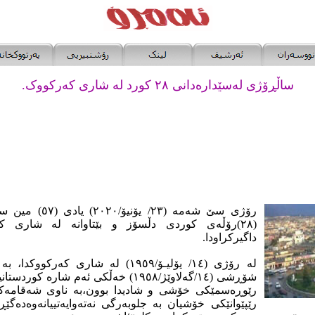
ساڵڕۆژی لەسێدارەدانی ٢٨ کورد لە شاری کەرکووک.
رۆژی سێ شەمە (٢٣/ ی
(٢٨)رۆڵەی کوردی دڵسۆز و بێتاوانە لە شاری ک
داگیرکراودا.
لە رۆژی (١٤/ یۆلیـۆ/١٩٥٩) لە شاری کەر
شۆڕشی (١٤/گه‌لاوێژ/١٩٥٨) خەڵکی ئەم شارە
رێوڕەسمێکی خۆشی و شادیدا بوون،بە ناوی شەقامەک
رێپێوانێکی خۆشیان بە جلوبەرگی نەتەوایەتییانەوەدەگێڕ