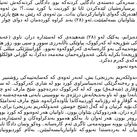
ەرەکی دەستەی دادگایی کردنەکە بوو. دادگایی کردنەکەش تەنیا ن
 پرسیارەشیان لێدەکردن ئایا تۆ کوردیت یا کورد نیت..؟! بێ ئەو
اهدەرێک گەوای تاوانبارکردنیان بدات.. بێ ئەوەی کە رێش بە هێچ پارێ
لە بەندکراوەکانبکات و بێتاوانیان بسەلمێنێت..ئەو (٢٨) بەند کراوە کورد
بۆ نموونە ئەوەی من دەیزانم، یەکێک لەو (٢٨) شەهیدەی کە لەسێدارە دران
ی شۆڕیجە لە کەرکووک، پیاوێکی باڵابەرزی سوور و سپی بوو، زۆر هێم
یوەندییەکی بەو کارەساتەی کەرکووکەوە نەبوو.. گۆرانیبێژێکی میللی 
ڕيجەدا بکرایە بانگی عەبدولڕەحمان محەمەد دەکرا، بە گۆرانی فۆلک
ەکەی گەرم دەکرد.
ە نەبوو.
ولكه‌ریم به‌رزنجی) یش، لەبەر ئەوەی کە کەسایەتییەکی رۆشنبیر و
ڤاری (شەفـەق) بوو، کە لە کەرکووک دەردەچوو. شێخ مارف ئەو چو
انەدا بوو. لە ناو بەندیخانەش درێژەی بە نووسینی بابەتی هەمەچەشنە دە
ە گۆڤار و لە رۆژنامە کوردییەکاندا بڵاودەکرانەوە. شێخ مارف ئەندام
.بۆیە گرتیان و لە گەڵ (شێخ حوسێن عه‌بدولكه‌ریم به‌رزنجی) برای دا
ێدارە دران، هەردووکیان بێتاوان بوون.. تاوانیان هەر ئەوەبوو کە کورد ب
وەر بوون. هەر ئەوان نا، بەڵکو هەموو بەندکراوەکان و لەسێدارەدر
تاوان بوونە سووتەمەنی ئاگری ئەم کارەساتە.. وەکو وتمان دادگا تای
ن لە بەردەستدا نەبوو،کە تاوانباریانبسەلمێنن.. بەڵام کوردبوونی