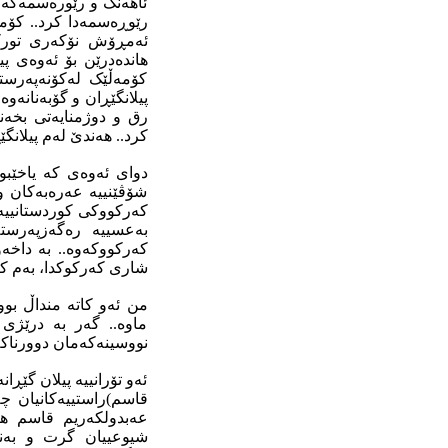
ئاهەنگ و رێورەسمەکە ب
رێوڕەسمەدا کرد.. کۆمە
ئەمڕۆش نۆکەری تورکی
هاندەدرێن بۆ ئەوەی پ
کۆمەڵێک لەکۆنەپەرستان
پیلانگێڕان و گۆبەنانە
رق و دوژمنایەتی بخەن
کرد.. هەندێ لەم پیلانگ
دوای ئەوەی کە یاخێب
شۆڤێنییە عەرەبەکان و 
بەعسییە رەگەزپەرستەک
کەرکووکەوە.. بە داخە
شاری کەرکوکدا، بەم کا
من ئەو کاتە منداڵ بوو
ماوە.. گەر بە درێژی 
نووسینەکەمان دوورناک
ئەو تۆرانییە پیلان گێڕ
قاسم)راستییەکانیان چ
عەبدولکەریم قاسم هێ
شیوعییان گرت و بەندی