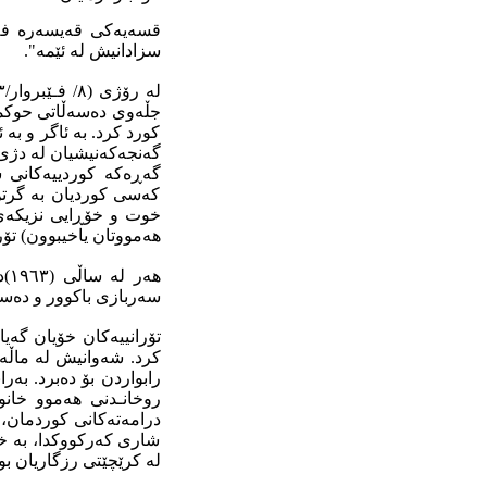
قسەیەکی قەیسەرە فەرما
سزادانیش لە ئێمە".
جڵەوی دەسەڵاتی حوکمڕ
کورد کرد. بە ئاگر و بە
گەنجەکەنیشیان لە دژی 
گەڕەکە کوردییەکانی 
کەسی کوردیان بە گرتن 
خوت و خۆڕایی نزیکەی س
هەمووتان یاخیبوون) تۆر
هە
سەربازی باکوور و دەس
تۆرانییەکان خۆیان گەی
کرد. شەوانیش لە ماڵەکا
رابواردن بۆ دەبرد. بەر
روخانـدنی هەموو خانو
درامەتەکانی کوردمان، 
شاری کەرکووکدا، بە خش
لە کرێچێتی رزگاریان بو