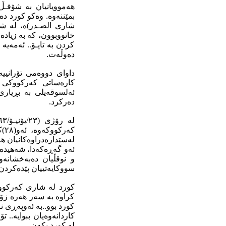
هەموویانیان بە شۆفـڵ
بمێننەوە. وەکو کورد دە
شاری الصـدر)ە، لە شا
خانووبوون، کە بە زیادە
کردن بە تاپـۆ.. ئەمەیە
دەوڵەت.
دەرکرد.
کە
لەسێدارەدراوەکانیان ها
ئەو گەڕەکەدا، شەهیدەکا
و نوقڵیان دەبەخشانەوە
سووکایەتییان پێدەکردن
کورد لە شاری کەرکووک
کراوە بە سەر هەرە زۆر
کورد بوو..بە ئەوپەڕی ن
کاردانەوەیان ببوایە..
لە کورد بکەن.