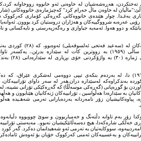
 تەختکردن، هەڕەشەشیان لە خاوەنی ئەو خانووە رووخاوانە کرد،کە
ڵێ:"ماڵیان لە خاوەن ماڵ حەرام کرد" کەچیژمارەی خانووەکانی (شاریا
ری بەغـدا. چوار هێندەی خانووەکانی گەڕەکی کۆماری کەرکووک د
 رۆیی عەرەبە شرووگییەکان و هەژاران دروستیان کرد بووون. ئەوانەیان 
 بانێکە و دوو هەوا. ئەمەیە جیاوازی و رەگەزپەرستی و نایەکسانی و ن
داوای دووەمی تۆرانییەکان لە (سەعید فە
کارەساتی کەرکووکی ساڵی (١٩٥٩) بە زووترین کات لە سێدارە بدرێن.. یەک
ئەلسوقەیلی بە بڕیاری ژ
لە رۆژی (٢٣/یۆنیـۆ/١٩٦٣) دا، لە بەردەم بنکەی تیپی دووەمی لەشکری عێراق، 
رکووکەوە، ئەو(٢٨)کوردە بەندکراوەکە لەسێدارە دران.هەر لە سەر داوای تۆرانیی
وردن بۆ گوڕەپانی (گەڕەکی موسەڵڵا) کە گەڕەکێکی تۆرانی نشینە، لە 
نیان بە سێدارەدا هەڵواسین ، تۆرانییەکان ژنەکانیان هێنابوون و هەڵهە
، پیاوەکانیشیان زۆر نامەردانە بەردەبارانی تەرمی شەهـیدە هەڵو
.
دا زۆر بەم تاوانە دڵتەنگ و خەمباربوون و سوێ چووبووە دڵیانەوە
ی خەڵکی شارەکەدا، هیچ دەسەڵاتێکیشیان نەبوو.. مەبەستی تۆرانییەک
امەردییەوە، سووکایەتیان بە تەرمی ئەو شەهیدانمان دەکرد. گەر کورد دا
 تۆرانییەکان و بەعسییەکان ئەمنی کەرکووک خۆیان بۆ ئەوەش ئامادە