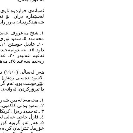
لەسێدارە دران. بۆ ئە
شەهیدکردنیان بەرز راب
رەحیم سەعید ٢٥ـ مەهـدی مەردان ٢٦ـ گالب عومەر ٢٧ـ ئەحمەد محەمەد ئەمین ٢٨ـ حوسێن خورشید.
هەر 
الاسود: دەستی رەش) ەو
بێێڕەوشت بوو. ئەم گرۆپ
دا تیرۆرکردن. ئەوانەی 
١ـ محەمەد ئەمین شەربەتچی.. دوکانی شەربەتی لە بازاڕی جووت قاوەدا هەبوو.
٢ـ سەید وەلی کاکەیی.. دوکانی چاکردنەوەی مۆتۆرسکیلی هەبوو.
٣ ـ ئەحمەد رەزا.. کریکار بوو، کاری رۆژانەی دەکرد.
٤ـ فازڵ حاجی عەلی لەیلانی.. کووتاڵفـرووش بوو لە بازاڕی پشت قەڵای کەرکووک.
٥ـ هەر ئەو گروپە کور
خۆرما.. تـێزابیان کردە