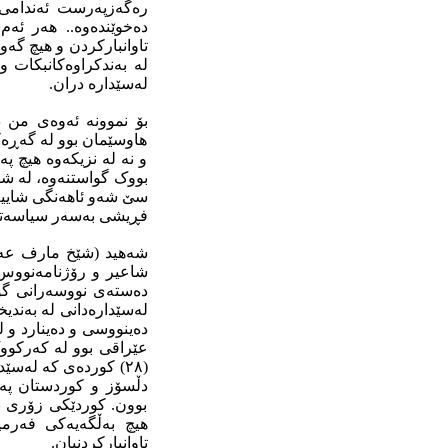
رەگەزپەرست ئەندامی س
دەخوێندەوە.. هەر ئەم
تاوانبارکردن و هيچ گەو
لەسێدارە دران.
هاوسێمان بوو لە گەڕەک
و نە لە نزیکەوە هیچ پە
بووک گواستنەوە، لە شۆ
سێ شەو ئاهەنگی شایی
فڕیشی بەسەر سیاسەتەو
شەهید (شێخ مارف عه‌بد
دەستەی نووسەرانی گۆ
لەسێدارەدانی لە بەندیخ
دەینووسی و دەینارد و ل
عێراقی بوو لە کەرکووک
(٢٨) كورده‌ی کە له‌س
دڵسۆز و کوردستان پەر
بوون. کوردێکی زۆری بێ
هیچ بەڵگەیەکی فەرمییا
تاوانبارکردنیان.