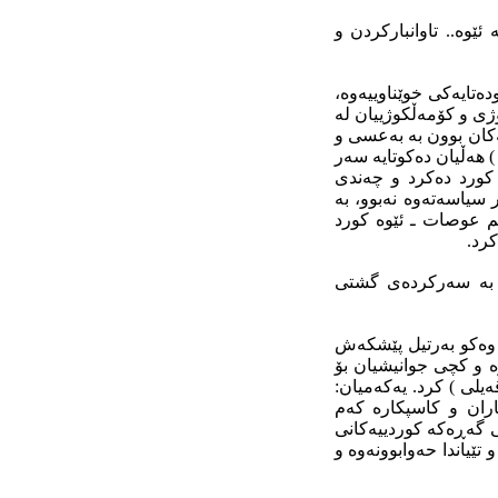
ێوە.. تاوانبارکردن و
ای کودەتایەکی خوێناوییەوە،
ی و کۆمەڵکوژییان لە
یەکان بوون بە بەعسی و
 هەڵیان دەکوتایە سەر
کورد دەکرد و چەندی
 سیاسەتەوە نەبوو، بە
کم عوصات ـ ئێوە کورد
کرد.
لی)کرا بە سەرکردەی گشتی
ن وەکو بەرتیل پێشکەش
وە و کچی جوانیشیان بۆ
ەیلی ) کرد. یەکەمیان:
اران و کاسپکارە کەم
ی گەڕەکە کوردییەکانی
ێیاندا حەوابوونەوە و