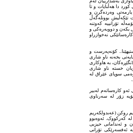
اوازی بەشدارییان لەم
ورد دا هەڵنایات و تا
یارمەتی وەردەگرن و
ت تێکەڵیش بوونلەگەڵ
مەڵە تۆرانییە کەوتنە
ڵ بکەن و دووبەرەکی و
ارەساتێکی نەخوازراو
هێنا.. کۆنەپەرست و
ایەتی بخەنە ناو شاری
 دا تۆرانییە بەکرێگیراو و پیلانگێڕەکان، بە هاوکاری
ەڕیان خستە ناو شاری
وەمی سوپای عێراق لە
 ئەو کارەساتەم لەبیر
بۆیە زۆر لە سەرناوی
م روکن (عه‌بدولكه‌ریم
لە کەرکووک. ئەوەبوو
 و ئەندامانی حیزبی
کە ئەفسەرێکی تۆرانی