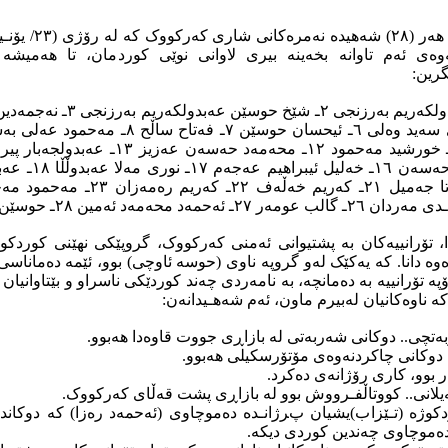
وەی ئەم تاوانە بخەینە بیری لاوانی نوێی کوردمان، تا هەمیشە
گرین:
لەساڵی (١٩٦٠) دا، تۆرانییەکان بە پشتیوانی ئەمنی کەرکووک، گروپێکی نهێنی کو
ە دانا. کە یەکێک لەو گروپە ناوی (حوسه‌ ئاوچی) بوو، ئێمە دەماناسی
ە تۆرانییە بە دەمانچە، بە نامەردی چەند کوردێکی ناسراو و بێتاوانیا
کە ناوەکانیان لەبیرم ماون، ئەم شەهـیدانەن:
دکوژە (تـێزاب)یشیان پرژانـدە دەموچاوی (ئه‌حمه‌د رەزا) کە دوکاندا
 دەموچاوی چەندین کوردی دیکە.