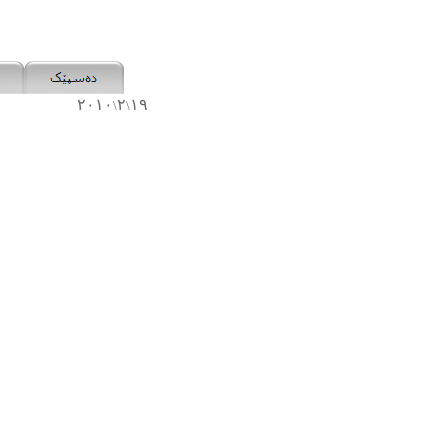
٢٠١٠
٢
١٩
\
\