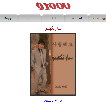
سارانگهێیۆ.
ئارام یاسین