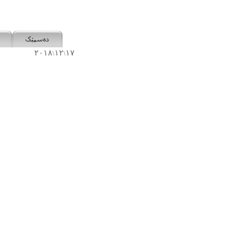
٢٠١٨
١٢
١٧
\
\