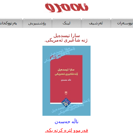
سارا تیسدەیل
ژنە شاعیری ئەمریکی.
ناڵە حەسەن
فەرموو لێرە کرتە بکە.