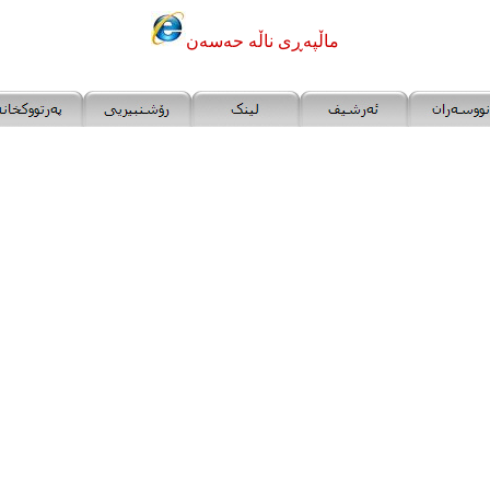
ماڵپه‌ڕی ناڵه‌ حه‌سه‌ن