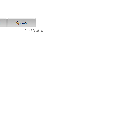
٢٠١٧
٨
٨
\
\