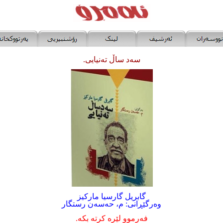
سەد ساڵ تەنیایی.
گابریل گارسیا مارکیز
وەرگێڕانی: م، حەسەن رستگار
فەرموو لێرە کرتە بکە.