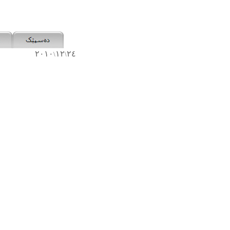
٢٠١٠
١٢
٢٤
\
\