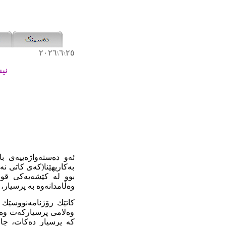
٢٠٢٦
٦
٢٥
\
\
نی
ئەو دەستەواژەییەی با
بەکاریهێنا(کەی کاتی ن
بوو لە کێشەیەکی قووڵ
وەڵامدانەوە بە پرسیار،
کاتێك رۆژنامەنووسێك 
وەلامی پرسیارکەت وەرن
کە پرسیار دەکات، چاو