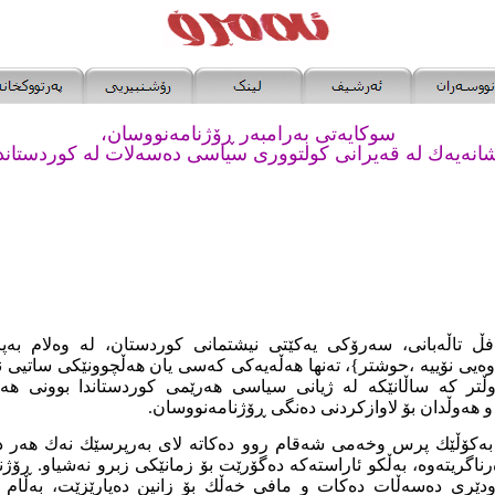
سوکایەتی بەرامبەر ڕۆژنامەنووسان،
شانەیەك لە قەیرانی کولتووری سیاسی دەسەلات لە کوردستاندا
فڵ تاڵەبانی، سەرۆکی یەکێتی نیشتمانی کوردستان، لە وەلام بەپ
ەوەیی نۆییە ،حوشتر}، تەنها هەڵەیەکی کەسی یان هەڵچوونێکی ساتیی نە
تر کە ساڵانێکە لە ژیانی سیاسی هەرێمی کوردستاندا بوونی هەی
 و هەوڵدان بۆ لاوازکردنی دەنگی ڕۆژنامەنووسان.
بەکۆڵێك پرس وخەمی شەقام روو دەکاتە لای بەرپرسێك نەك هەر دە
اگریتەوە، بەڵکو ئاراستەکە دەگۆرێت بۆ زمانێكی زبرو نەشیاو. ڕۆ
دێری دەسەڵات دەکات و مافی خەڵك بۆ زانین دەپارێزێت، بەڵام ئ