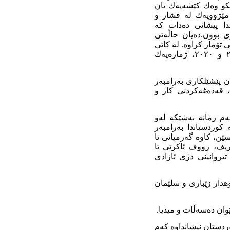
ەڵکو وەك کێشەیەك یان
مێژوویەك لە فشار و
دا پیشانی دەدات کە
 بوون.دەیان حاڵەتی
تۆمار کراوە. لە کاتی
خۆپیشاندانەکانی ساڵی ٢٠١١، هەروەها لە ناڕەزایییە گشتییەکانی ساڵانی ٢٠١٧ و ٢٠١٨ و ٢٠٢٠، ژمارەیەك
 پێشێلکاری بەرامبەر
، قەدەغەکردنی کار و
ەم زمانە بەشێکە لەو
کوردستاندا بەرامبەر
ن، کاوە گەرمیانی تا
یف، رووف ئاکرێی تا
تیروانینی دژی ئازادی
هدار زێباری و سلێمان
وان دەسەڵات و میدیا.
دستان نیشانداوە کەم