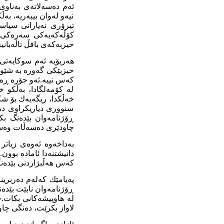
ئەم دەسەلاتەی بەناوی
نیەو لەوان بیبەریە، بە
تیرۆری نەیارانی سیاس
کۆڵەکەیەکی سەرەکی ئی
حیزبەکەی بافڵ تاڵەبانیە
هەربۆیە ئەم سوکایەتی 
حیزبێکی گەورە بە شێوە
کەس نییە.ئەو جۆرە ڕەف
لە کۆمەلگادا، بەڵکو 
خەڵکدا، ریگەیەك بۆ شک
سنووری دیاریکراوی دەس
ڕۆژنامەوان بێدەنگ ب
چاودێری دەسەڵات وەست
بەداخەوە ئەوەی زیاتر 
دانیشتنەدا ئامادە بوون
کەس هەڵبژاردنی بێدەنگ
پەیامێك کەلەم دەربرین
ڕۆژنامەوان نابێت بێدە
لە هاوپیشەکانی بکات.
لاواز بکرێت، دەنگی چا