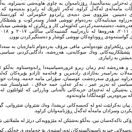
 ئەحزابی بنەماڵەییدا، ڕۆژنامەوان بە چاوی هاوبەشی نەبینراوە، ب
ت مامەڵەی لەگەڵ کراوە. ئەگەر ئاورێك لە رابردو بدەینەوە کە 
ی دەبینین. مێژووی سێ دەیەی ڕابردوو حکومرانی لە کوردستان
ەزراوە میدیاییەکان بەردەوام تووشی فشار وسەرکوت و پێشێلکاری
ەڕەشە، دەستبەسەرکردنی کەلوپەلی کار و ڕێگرتن لە پۆششی میدیایی 
ۆی گواستنەوەی ڕووداوەکان تووشی گوشار و دەستگیرکردن بوون.
ین ڕێکخراوی نێودەوڵەتی مافی مرۆڤ بەردەوام ئاماژەیان بە سەدان
 پێشێلکارییەکانی وەك سوکایەتی، هەڕەشە، دادگایی‌کردنی سیاسی
شتن بە زانیاری.
 و هەڕەشە ئەم زمان زبرو غرورەسیاسیەدا ڕانەوەستاوە. بەڵکو ئ
لات بەرامبەر بەئازادی رادەبرین و قەلەمە ئازادو بۆیرەکان کەلە 
دراوە. تیرۆری سەردەشت عوسمان، سۆرانی مامە حەمە، وەدات حوسێ
سیاسی لە نەزیر عمر ، بەکر عەلی، حمە حەلاق ، عبدولستار شەر
ەشیکن لە ئەجندای حزبەکانی تاڵەبانی وبارزانی کە لێوانلێون لە 
ە بیرەوەریی کۆمەڵگادا ماونەتەوە.
پیان نەکرابێت ئەو لە کەیسەکانی تریشدا، وەك شێروان شێروانی، گو
یکردن وسزادان مامەڵە لەگەڵ ڕۆژنامەوانان کراوە.
رۆکی تاکەکەسان نین، بەڵکو بەشێکن لە مێژوویەکی درێژ لە ململانێی نێ
سەلاتی حیزبە ناسیونالستەکان ئەوراستیەی بۆ جەماوەری خەڵکی کور