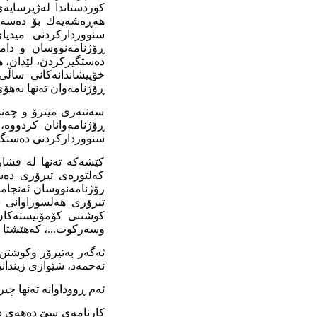
کوردستاندا لەژیرسایەی
هەڕەشەیەك بۆ دەسەڵا
سنووردارکردنی میدیا
ڕۆژنامەنووسان و دام
دەستگیرکردن، لێدان، ه
ڕۆژنامەوان تەنها بەه
سەنتەری میترۆ و چەند
ڕۆژنامەوانان کردووە،
سنووردارکردنی دەستگەی
کێشەکە تەنها لە فشار
کەلتورەی تیرۆری دەسە
رۆژنامەنووسان ئەنجام
تیرۆری هەلسوراوانی 
کوشتنی کۆمۆنیستەکان ب
وسەرکوت...، کەهێشتا ل
ئەگەر بەتیرۆر وکوشتن 
ئەحمەد، شێوازی زیندان
ئەم ڕووداوانە تەنها چی
کارنامەی سێ دەهەی دە