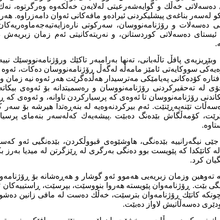
 دەسەلاتی خەڵك و گوایەشەرعیتی لەلایەن خەڵکەوە وەرگرتوە، نە
ڵکو لەسەر بناغەی پیشلیکردنی ئیرادەو مافەکانی ئەوان دامەزراوە. هە
ی دەسەلات و رۆژنامەنووسان، سەرکوتی نارەزایەتیەجەماوەریەکان
ستای دەسەلاتی کوردستانن، و نەریتەکانیتی ئەم زمان زبریەش د
.
وبێڕیزیەی پافڵ تاڵەبانی، تەنها بەرامبەر تاکێك ورۆژنامەنووسێك نیی
یەکی سووکایەتی ئامێز مامەڵە لەگەڵ ڕۆژنامەنووسان دەکات، ئەوە ت
تارە کۆدەکانی پەیامێکی مەترسیدار هەڵدەگرێت هەر ئەوە نیە زمان 
خۆی لە تەحقیرکردنی رۆژنامەنووسان و رەسمیتدانە بۆ ئەوەی بیکات
اندنی رۆژنامەنووسان تا ئەوەی کە پرسیارکردن تاوانە، و ئەوەی کە ڕ
ەڵات تێنەپەڕێنێت. ئەم بیرکردنەوەیە لە بنەڕەتدا هیرشە بۆ سەر 
کرێت، کۆمەڵگاش بێدەنگ دەبێت .پیشەیەك کەلەسەر بنەمای پرسیا
اوە.
جێی نیگەرانییە بێدەنگی، هاوشێوەی قبووڵکردن، بێدەنگیی ئەو کەس
.لە کاتێکدا کە پێویست بوو دەنگی بەرگری لە ڕێزگرتن لە میدیا بەرز ب
یان کرد.
ە تەوهین وزمان زبریەیی هەموو ئەو گوشار و هەڕەشانە بۆ ڕۆژنامەوا
نگی بێت. ڕۆژنامەوان پێویستە هەروا بنووسێت، بپرسێت، ڕاستییەکان 
چونکە کاتێك ڕۆژنامەوان بترسێت، خەڵك دەست لە مافی زانین دەشوات
ودێری دەسەڵاتیش لاواز دەبێت.