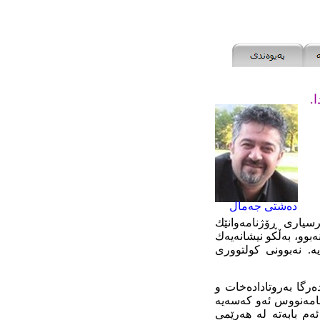
.
دەشتی جەمال
رسیاری ڕۆژنامەوانێك
بوو، بەڵکو نیشانەیەك
ە. نەبوونی کولتووری
رگا بەروتادادەخات و
ژنامەنووس ئەو کەسەیە
ەم بابەتە لە هەرێمی