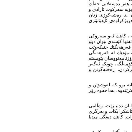
ك هەر دەسەلاتی خەڵك
ربۆیە سەرکوت ئازادی و
 ..تا رەشەکوژی ژنان
ریژکراوەی ئایدۆلۆژی
ە ، کاتێك ئەو سەرۆکی
ەنها کێشەی نێوان دوو
و فەرهەنگێك جێبکەوێت
ە مۆدێك لە فەرهەنگی
ۆژنامەنووسان پێویستە
کۆمەڵگە، چونکە ئەگەر
رکردن، ڕەخنەگرتن و
انە بوو کە لەوشۆێن و
کرێتەوە، بەداخەوە زۆر
نان دەبینرێت، وەڵامی
ئاشکرا بکات و بەرگری
. کاتێك دەنگی میدیا