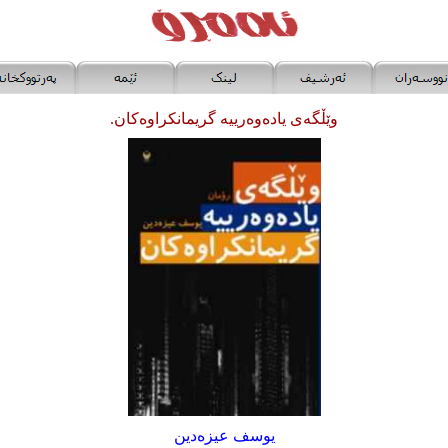
وێڵگه‌ی یاده‌وه‌رییه‌ گریمانکراوه‌کان.
یوسف عیزه‌دین