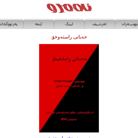
خەباتی راستەوخۆ.