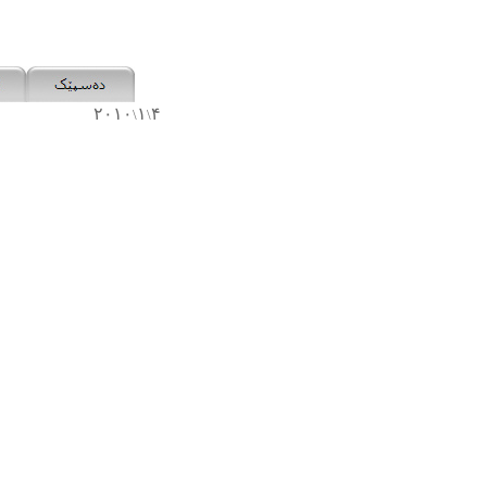
٢٠١٠
١
۴
\
\