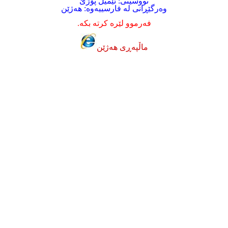
نووسینی: ئێمیل پۆژێ
وه‌رگێڕانی له‌ فارسییه‌وه‌: هه‌ژێن
فه‌رموو لێره‌ کرته‌ بکه‌.
ماڵپه‌ڕی هه‌ژێن