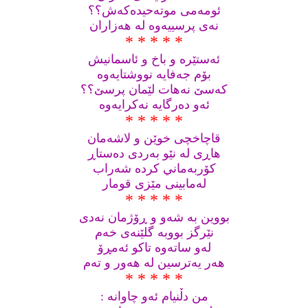
ئومه‌می موته‌حیده‌که‌ش؟؟
نه‌ی پرسییه‌وه‌ له‌ هه‌زاران
* * * * *
ئه‌ستێره‌ و باخ و ئاسمانیش
بۆم جه‌فایه‌ نووشتايه‌وه‌
که‌سێ نه‌هات لێمان پرسێ؟؟
ئه‌و ده‌رگایه‌ نه‌کرایه‌وه
* * * * *
قاچاخچی خوێن و لاشه‌مان
هاڕی له‌ نێو به‌ردی ده‌ستاڕ
کۆربه‌ماني کرده‌ شه‌راب
له‌مابینی مێزی قومار
* * * * *
بووين به‌ شه‌و و ڕۆژمان نه‌دی
نێرگز بووبه‌ گلێنه‌ی خه‌م
له‌و ساته‌وه‌ تاکو ئه‌مڕۆ
هه‌ر يه‌ترسین له‌ هه‌ور و ته‌م
* * * * *
من دڵنيام ئه‌و چاوانه‌ :