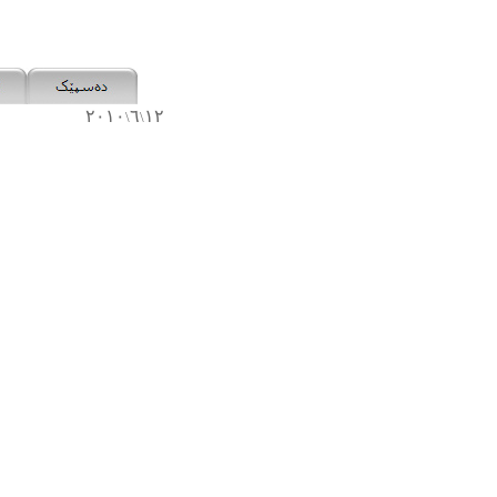
٢٠١٠
٦
١٢
\
\