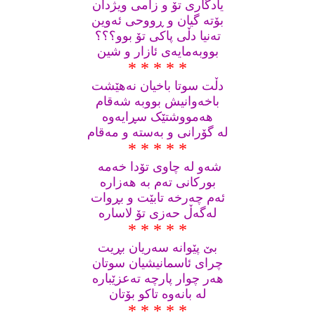
یادگاری تۆ و زامی ویژدان
بۆته‌ گیان و ڕووحی ئه‌وین
ته‌نیا دڵی پاکی تۆ بوو؟؟؟
بووبه‌مایه‌ی ئازار و شين
* * * * *
دڵت سوتا باخیان نه‌هێشت
باخه‌وانیش بووبه‌ شه‌قام
هه‌مووشتێک سڕايه‌وه‌
له‌ گۆرانی و به‌سته‌ و مه‌قام
* * * * *
شه‌و له‌ چاوی تۆدا خه‌مه ‌
بورکانی ته‌م به‌ هه‌زاره
ئه‌م چه‌رخه‌ تابێت و بڕوات
له‌گه‌ڵ حه‌زی تۆ لاساره‌
* * * * *
بێ پێوانه‌ سه‌ریان بڕیت
چرای ئاسمانیشیان سوتان
هه‌ر چوار پارچه‌ ته‌عزێباره‌
له‌ بانه‌وه‌ تاکو بۆتان
* * * * *