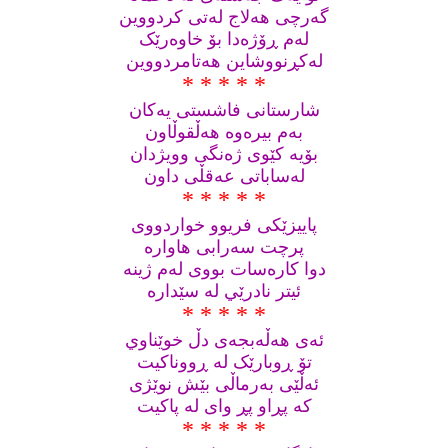
گه‌رچی هه‌لاج له‌تی کردووین
له‌م ڕۆژه‌دا بۆ خاوه‌رێک
له‌کڕنووشاين هه‌تامردووین
* * * * *
شارستانی فاشستی یه‌کان
به‌م بیره‌وه‌ هه‌ڵقوڵاون
بۆیه‌ کێوی ژه‌نگی وویژدان
له‌ساباتی عه‌قڵی داون
* * * * *
پاییزێکی فریوو خواردووی
پرچت سه‌رابی هاواره‌
دوا کاره‌سات بووی له‌م ژینه‌
ئیتر نادرێي له‌ سێداره
* * * * *
ئه‌ی هه‌ڵه‌بجه‌ی دڵ خوێناوي
تۆ ڕوبارێک له‌ ڕووناکیت
ئه‌ڵێی به‌رماڵی بێش نوێژی
که‌ پڕاو پڕ وای له‌ پاکیت
* * * * *