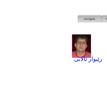
ر
ێبوار ئالانی