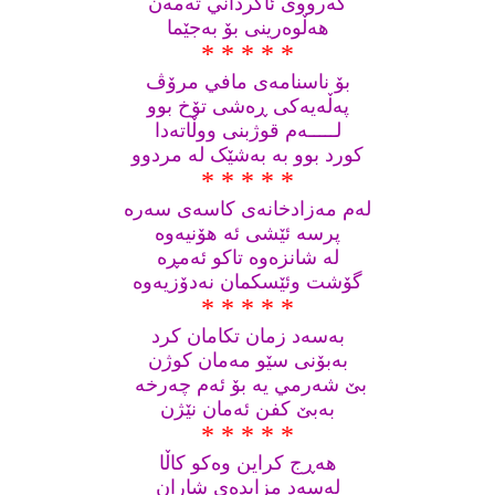
گه‌رووی ئاگرداني ته‌مه‌ن
هه‌ڵوه‌رینی بۆ به‌جێما
* * * * *
بۆ ناسنامه‌ی مافي مرۆڤ
په‌ڵه‌یه‌کی ڕه‌شی تۆخ بوو
لـــــه‌م قوژبنی ووڵاته‌دا
کورد بوو به‌ به‌شێک له‌ مردوو
* * * * *
له‌م مه‌زادخانه‌ی کاسه‌ی سه‌ره‌
پرسه‌ ئێشی ئه‌ هۆنیه‌وه
له‌ شانزه‌وه‌ تاکو ئه‌مڕه
گۆشت وئێسکمان نه‌دۆزیه‌وه
* * * * *
به‌سه‌د زمان تکامان کرد
به‌بۆنی سێو مه‌مان کوژن
بێ شه‌رمي یه‌ بۆ ئه‌م چه‌رخه ‌
به‌بێ کفن ئه‌مان نێژن
* * * * *
هه‌ڕج کراین وه‌کو کاڵا
له‌سه‌د مزایده‌ی شاران