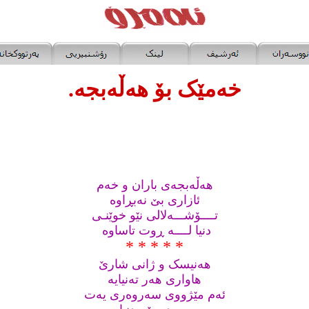
خه‌مێک بۆ هه‌ڵه‌بجه‌
.
هه‌ڵه‌بجه‌ی باران و خه‌م
ئازاری بێ نه‌بڕاوه
تــــۆشـــه‌لالی نێو خوێنـی
دنیا لــــه‌ ڕوت تاساوه ‌
* * * * *
هه‌نیسک و ژانی شارێ
هاواری هه‌ر ته‌نیایه‌
ئه‌م مێژووی سه‌روه‌ری یه‌ت