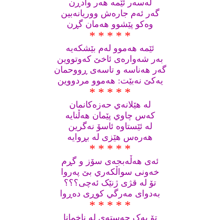
له‌سه‌ر ئێمه‌ هه‌ر وادڕن
گه‌ر ئه‌م جاره‌ش ووریانه‌بین
وه‌کو پێشوو هه‌مان گڕن
* * * * *
ئێمه‌ هه‌موو له‌م بێشکه‌یه‌
به‌ر شه‌واره‌ی ئاخێ که‌وتووین
گه‌ر هه‌ناسه‌ و تاسه‌ی ڕووحمان
يه‌کێ نه‌بێت: هه‌موو مردووین
* * * * *
له‌ هێلانه‌ي حه‌زه‌کانمان
که‌س چاوي پێمان هه‌ڵنایه‌
له‌ ئێستاوه‌ ئاسۆ نه‌گرین
هه‌ره‌س هێزی له‌ بڕوایه
* * * * *
ئه‌ی هه‌ڵه‌بجه‌ی سۆز و گڕم
خه‌ونی سواڵکه‌ري بێ په‌روا
تۆ له‌ قژی ژنێک ئه‌چی؟؟؟
به‌دوای مه‌رگي کوڕی ده‌ڕوا
* * * * *
تۆ یه‌ک جه‌سته‌ی له‌ ناخمانا