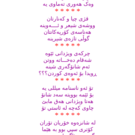
وه‌ک هه‌وری ته‌ماوی یه ‌
* * * * *
قژی چیا و که‌نارتان
ووشه‌ی شیعر و ئــــه‌وینه
هه‌ناسه‌ی کۆرپه‌کانتان
گوڵی تازه‌ی شیرینه ‌
* * * * *
چرکه‌ی ویژدانی ئێوه
شه‌قام ده‌خـــاته‌ ووتن
ئه‌م شانۆگه‌ری شینه‌
ڕویدا بۆ ئه‌وه‌ی کوردن؟؟؟
* * * * *
تۆ ئه‌و‌ ناسنامه‌ میللی یه‌
بۆ ئێمه‌ بوویته‌ سه‌د شانۆ
هه‌تا ویژدانی هه‌ق مابێ
چاوی که‌چه‌ له‌ ئاستي تۆ
* * * * *
له‌ شانزه‌وه‌ خۆریان تۆران
کۆتری سپي بوو به‌ هێما