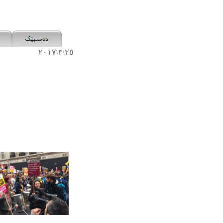
٢٠١٧
٣
٢٥
\
\