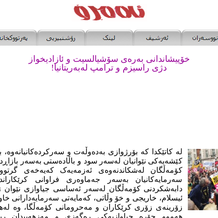
خۆپیشاندانی بەرەی سۆشیالسیت و ئازادیخواز
دژی راسیزم و ترامپ لەبەریتانیا!
لە
کاتێکدا کە بۆرژوازی بەدەوڵەت و سەرکردەکانیانەوە، ب
کێشەیەکی نێوانیان لەسەر سود و باڵادەستی بەسەر بازاڕ
کۆمەڵگان لەشکاندنەوەی ئەزمەیەک کەیەخەی گرتوو
سەرمایەکانیان بەسەر جەماوەری فراوانی کرێکاراند
دابەشکردنی کۆمەڵگان لەسەر ئەساسی جیاوازی نێوان ژ
ئیسلام، خاریجی و خۆ وڵاتی، کەمایەتی سەرمایەدارانی خا
زۆرینەی زۆری کرێکاران و مەحرومانی کۆمەڵگا، وە لەه
هەموو جۆرە جیاوازیەکی رەگەزی و مەزهەبیدان ری