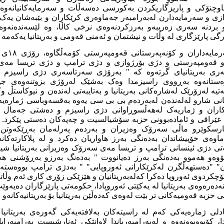
اوچنۆکی و پاریزگاریکردن بەکورسی دەسەڵات و سەرمایەکانیانەوەو 
ازی و سەرمایەدارن لەبەرامبەر جەماوەری کرێکاران و بێبەشان یە
بردنە سەری زەریبەو بەرزکردنەوەی نرخی کاڵا، وە لێسەندەنەوە
رگی پارێزگاری لە وڵات و نیشتمان و ئەمنی قەومی و بەریتانیا یەکەمە 
بەپێچەوانە
 قەومپەرستی و دژی بۆرژوازی و دژی ترامپ و دژی تریسا مەی ل
ەری بەریتانیای گرتەوە کە " بەرۆژی سەرتاسەری دژی راسیزم " ب
وەستانەوە بەڕووی راسیزمدا وەک بەشێک لەرۆژی بزوتنەوەی جی
ەتیە لەزۆرێک لەشارەکانی بەریتانیا و بەتایبەتی لەندەن و نیوکاستڵ 
کانی شارو لەلەندەن لەبەردەم بی بی سی یەوە بەقسەوباسی ژمارەیەک
اران و ژماریەک لەهەڵسوڕاوانی دژی راسیزم و دەشتی جەمال 
عێراقی و ئامادەبوونی حزبە سۆشیالسیت و چەپەکان دەستی پێکرد. پا
گارسکوێرو ماڵی سەرۆک وەزیران و بەردەم پەرلەمان بەڕێکەوتن 
ماوەی خۆپیشاندان بەدەنگی بەرز هاواریان دەکرد و لە پلاکارتەکانەد
 دژی ئینسانی ترامپ و تریسا مەی سەرۆک وەزیرانی بەریتانیا شیعا
بۆوەو هەموو بەدەنگی بەرز دەیانووت " بەدەنگ بەرزو بەڕۆشنی هە
ن" "دەستهەڵگرن لەکرێکارانی ئەوروپایی" " بەدژی ترامپ بووەستەوە
چکردوی ئەوروپا دەکرا کەلەبەریتانیان و هێزێکی زۆری کاری ئەم وڵات
ەدەرەوەی بەریتانیا لە یەکێتی ئەوروپادا، حکومەتی پارێزگاران دەیەوێت
 حزبە قەومیەکانی تر بێت لەوەی کەدەڵێن بەریتانیا بۆ بەریتانیەکانەو 
دلی ژمارەیەکی کەم لە راسیتەکان بەلافتەیەکی گەورەی بەریتانیا 
، کۆبووبوونەوە و لەبەرامبەریاندا لاوانێکی ئەنارشیست بەرامبەرا