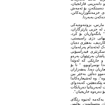
دانەبزینی قازانجیان،
ک دەستکەن، بۆ ئەمەش
ی خزمەتگوزاریەکانن،
دەکەن بەبەردا.
ی هێزی سەرمایەداران و کۆنەپەرستانی قەومپەرستی کۆمەڵگاوە، رۆژی ١٨ی مارس، بزوتنەوەیەکی
ە حزبی پارێزگاران،
انگەوازیان بۆ کرد،
هانی دژی راسیستی،
وکاردیف، بەهێزی دەیان
 لەئەندام پەرلەمان،
سکرتێری فیدراسیۆنی
شان بەرێپێوان بەرەو
و جارێکی کە لەوێدا
ا نوسراوبوو، " نا بۆ
ریان دەدا. بەهەزاران
موو دەڵێن بەخێر بین
"، وە لەشیعارەکاندا
ە پێکدەهێنن، کەبەدوای
 لەبەریتانیا دەریانکات
بۆ دەرەوە خاریجیان".
یەکەمە لەنیوە رێگای
یان وەستابوون. پۆلیس