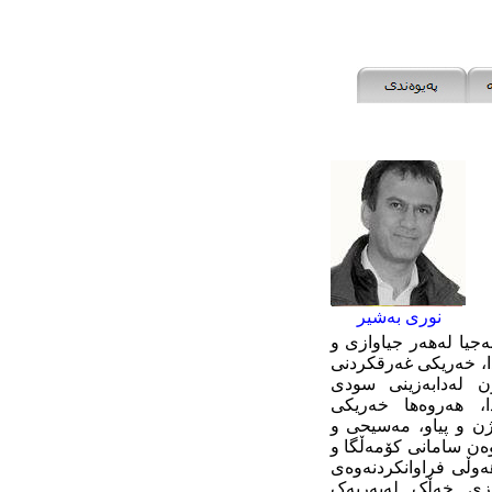
نوری بەشیر
ەجیا لەهەر جیاوازی و
دا، خەریکی غەرقکردنی
ن لەدابەزینی سودی
ا، هەروەها خەریکی
ن و پیاو، مەسیحی و
وەن سامانی کۆمەڵگا و
ەوڵی فراوانکردنەوەی
زی خەڵک لەبەریەک