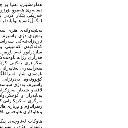
هەڵوەشێنن، تەنیا بۆ چ
دەیانەوێ هەموو بۆرژو
خەریکی بێکار کردن و 
لەگەڵ ئەم هەوڵیاندا بە
بەهێزی دژی راسیزم و
ناڕەزایەتیەکی سەراس
کەلەلایەن کەمپینی 
سازدرابوو. ئەم ناڕەزای
هەزاری رژانە ناوەندە
سکرتێری یەکێتی کرێک
سەراسەری پەناپەرانی 
ناوەندی شار لەترافڵ
کۆبوونەوە. بەدرێژایی 
راسیزم، بەدژی سیاسەتی
لافتەو شیعار بەرزکرا
پەنابەران و کۆچکردوا
بەرگری لە کرێکارانی کۆ
ریفراندۆم و بڕیاری هاتن
و هاوکاری هاوخەتی باقی
هاوکات لەناوچەی پیکا
رێپێوانی دژی راسیزمدا