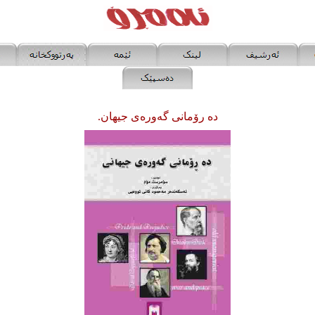
ده‌ رۆمانی گه‌وره‌ی جیهان.