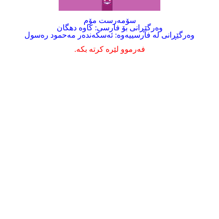
سۆمه‌رست مۆم
وه‌رگێڕانی بۆ فارسی: کاوه‌ دهگان
وه‌رگێڕانی له‌ فارسییه‌وه‌: ئه‌سکه‌نده‌ر مه‌حمود ره‌سول
فه‌رموو لێره‌ کرته‌ بکه‌.