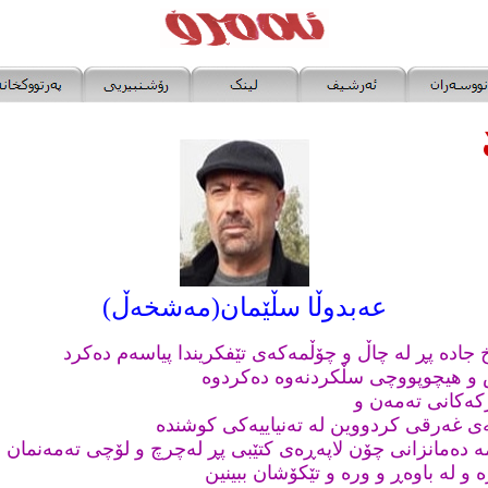
عەبدوڵا سڵێمان(مەشخەڵ)
 جادە پڕ لە چاڵ و چۆڵمەکەی تێفکریندا پیاسەم دەکرد
رس و هیچوپووچی سڵکردنەوە دەکردوە
کەکانی تەمەن و
ی غەرقی کردووین لە تەنیاییەکی کوشندە
ە دەمانزانی چۆن لاپەڕەی کتێبی پڕ لەچرچ و لۆچی تەمەنمان ه
ە و لە باوەڕ و ورە و تێکۆشان ببینین