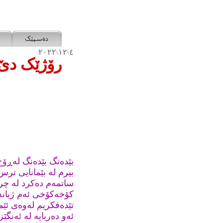
٢٠٢٢
١٢
٤
\
\
رۆژێک دێ
بێدەنگ بێدەنگ لەڕۆخ
بیرم لە بێمانایی ت
ساتمەم دەکرد لە چر
کۆخەکۆخی ئەم ژیانە
تێدەفکریم لەوەی ئێم
ئەو دەریایە لە ئەنگێز