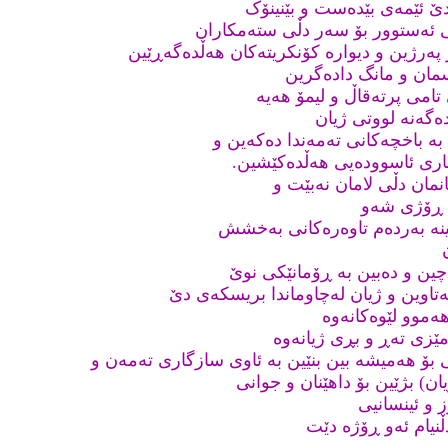
ێ ئێمەی بێدەست و بێنینۆک
 ئەستوور بۆ سەر دڵی ستەمکاران
پەرژین و دیوارە کۆنکریتەکان هەڵدەگەڕێین
مان و مانگ دادەگرین
امی پرتەقاڵ و لیمۆ هەیە
دەگەنە لووتی ژیان
 بە باخچەکانی تەمەندا دەکەین و
وباری ئاسوودەیی هەڵدەکێشین.
نمان دڵی لامان نەبێت و
 ڕۆژی شەو
ینە بەردەم تاوەرەکانی بەخشش
چین و دەبین بە ڕۆمانێکی نوێ
هەتاوین و ژیان لەچاوماندا بریسکەی دێ
ەموو لێوەکانەوە
مێزی تەڕ و بڕی ژیانەوە
تی بۆ هەمیشە بین بنێین بە ئاوی سازگاری تەمەن و
ن) بژێین بۆ داهێنان و جوانی
 و ئینسانیی
نیام ئەو ڕۆژە دێت