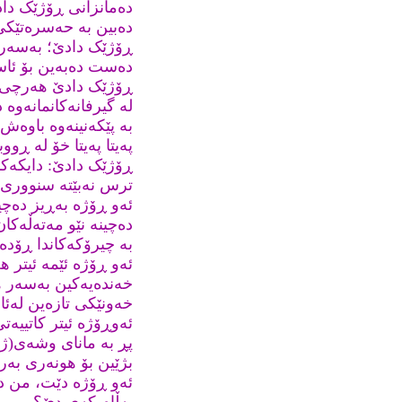
دەمانزانی ڕۆژێک داد
دەبین بە حەسرەتێکی
ڕۆژێک دادێ؛ بەسەر 
دەست دەبەین بۆ ئاس
ڕۆژێک دادێ هەرچی ت
لە گیرفانەکانمانەوە 
بە پێکەنینەوە باوەش
پەیتا پەیتا خۆ لە ڕو
ڕۆژێک دادێ: دایکەکا
ترس نەبێتە سنووری
ئەو ڕۆژە بەڕیز دەچ
دەچینە نێو مەتەڵەکان
بە چیرۆکەکاندا ڕۆدە
ئەو ڕۆژە ئێمە ئیتر 
خەندەیەکین بەسەر ه
خەونێکی تازەین لەئا
ئەوڕۆژە ئیتر کاتییە
پڕ بە مانای وشەی(ژیا
بژێین بۆ هونەری بەرز
ئەو ڕۆژە دێت، من دڵ