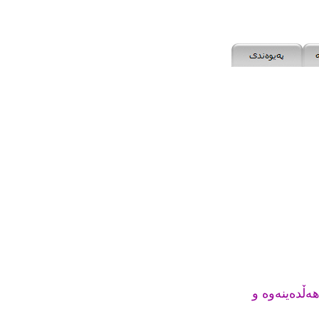
ەڵدەینەوە و