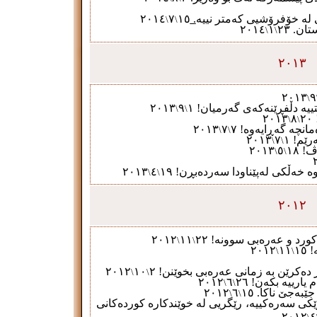
 لە خۆفرۆشیی كەمتر نییە
.
١٥
٧
٢٠١٤
\
\
تان.
٢٣
١
٢٠١٤
\
\
٢٠١٣
٢٠١٣
٩
\
ییە دڵفڕێنەکەی گەرمیان!
١
٩
٢٠١٣
\
\
٢٠١٣
٨
٢٠
\
\
انچە گەڕایەوە!
٧
٧
٢٠١٣
\
\
ەرێم!
١
٧
٢٠١٣
\
\
ڤ!
١٨
٥
٢٠١٣
\
\
ە خەڵکی لەپێناودا سەردەبڕن!
١٩
٤
٢٠١٣
\
\
٢٠١٢
 کورد و عەرەبی سوونە!
٢٢
١١
٢٠١٢
\
\
!
١٥
١١
٢٠١٢
\
\
ر دەکرێن بە زمانی عەرەبی بخوێنن!
٢
١٠
٢٠١٢
\
\
م یارییە بکەن!
٢٦
٦
٢٠١٢
\
\
ێبەجێ ناکا
.
٥
١
٦
٢٠١٢
\
\
ێکی سەرەکییە، رێگر
یی
لە خوێندکارە کوردەکانی
٢٠١٢
٤