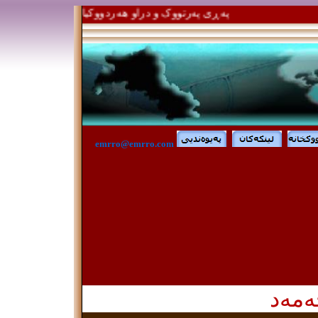
په‌ڕی په‌رتووک و دراو هه‌ردووکیان هه‌ر په‌ڕن .. وه‌لی
e
mrro@emrro.com
‌مه‌د