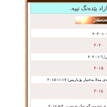
٢٠٢٠
١٠
\
٢٠٢٠
ر!
٦
١
٢٠٢٠
\
\
٢٠١٥
ی مەلا بەختیار
بۆ
پاریس!
١٧
١١
٢٠١٥
\
\
٢٠١٤
٢٠١٤
٨
٣
\
\