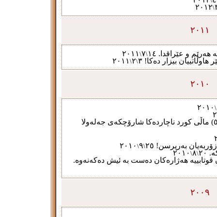
\
٢٠١٢
\
٢٠١١
ە هەرێم و عێراقدا.
١٤
٧
٢٠١١
\
\
 هاوڵاتییان بیزار
ده‌کا
!
٣
٢
٢٠١١
\
\
٢٠١٠
٢٠١٠
\
٢
هەڕەشەی تیرۆریستان زیاد لە (٥٥٠) ماڵی کورد ناچاردەکا شارۆچکەی جەلەولا
زۆربه‌یان به‌رپرسن
!
٢٥
٩
٢٠١٠
\
\
ە
.
٢٠
٨
٢٠١٠
\
\
قوتابییه‌ هەژارەکان دەست بە ئیش دەکەنەوە.
٢٠٠٩